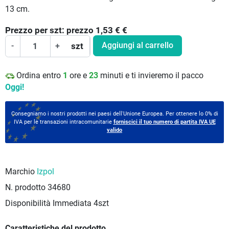
13 cm.
Prezzo per
szt:
prezzo 1,53 €
€
Aggiungi al carrello
-
+
szt
Ordina entro
1
ore e
23
minuti e ti invieremo il pacco
Oggi!
Consegniamo i nostri prodotti nei paesi dell'Unione Europea. Per ottenere lo 0% di
IVA per le transazioni intracomunitarie
forniscici il tuo numero di partita IVA UE
valido
Marchio
Izpol
N. prodotto
34680
Disponibilità Immediata
4szt
Caratteristiche del prodotto