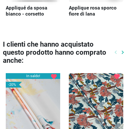
Appliqué da sposa
Applique rosa sporco
bianco - corsetto
fiore di lana
I clienti che hanno acquistato
questo prodotto hanno comprato
keyboard_arrow_left
keyboard_arrow_right
Preced
Pr
anche:
favorite
favorite
In saldo!
-20%