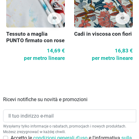
visibility
visibility
Tessuto a maglia
Cadi in viscosa con fiori
PUNTO firmato con rose
14,69 €
16,83 €
per metro lineare
per metro lineare
Ricevi notifiche su novità e promozioni
Wysyłamy tylko informacje o rabatach, promocjach i nowych produktach.
Możesz zrezygnować w każdej chwili.
Accetto le
condizioni generali d'uso
e l'informativa
sulla