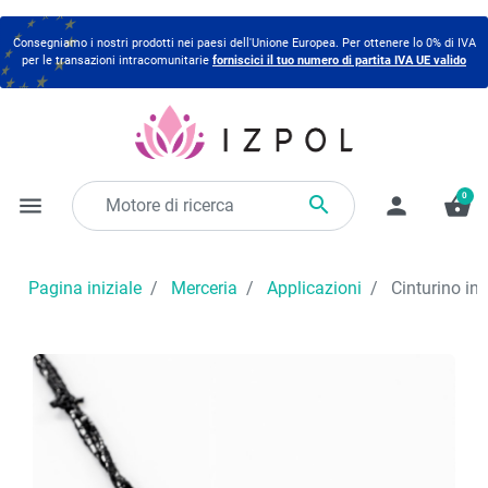
Consegniamo i nostri prodotti nei paesi dell'Unione Europea. Per ottenere lo 0% di IVA
per le transazioni intracomunitarie
forniscici il tuo numero di partita IVA UE valido
0

menu
person
shopping_basket
Pagina iniziale
Merceria
Applicazioni
Cinturino in 