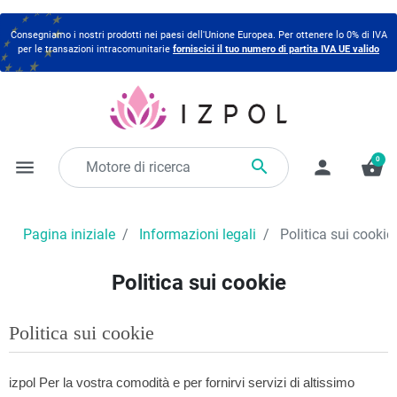
Consegniamo i nostri prodotti nei paesi dell'Unione Europea. Per ottenere lo 0% di IVA
per le transazioni intracomunitarie
forniscici il tuo numero di partita IVA UE valido
0

menu
person
shopping_basket
Pagina iniziale
Informazioni legali
Politica sui cookie
Politica sui cookie
Politica sui cookie
izpol Per la vostra comodità e per fornirvi servizi di altissimo