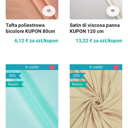
visibility
visibility
Tafta poliestrowa
Satin di viscosa panna
bicolore KUPON 80cm
KUPON 120 cm
6,12 €
za szt/kupon
13,22 €
za szt/kupon
favorite
favorite
In saldo!
In saldo!
-50%
-20%
Nuovo
Nuovo