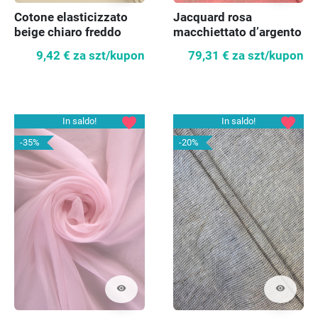
Cotone elasticizzato
Jacquard rosa
beige chiaro freddo
macchiettato d’argento
KUPON 110cm
KUPON 120 cm
9,42 €
za szt/kupon
79,31 €
za szt/kupon
favorite
favorite
In saldo!
In saldo!
-35%
-20%
visibility
visibility