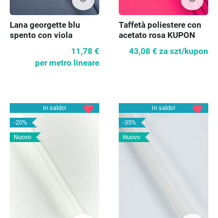
visibility
visibility
Lana georgette blu
Taffetà poliestere con
spento con viola
acetato rosa KUPON
160cm
11,78 €
43,08 €
za szt/kupon
per metro lineare
favorite
favorite
In saldo!
In saldo!
-20%
-35%
Nuovo
Nuovo