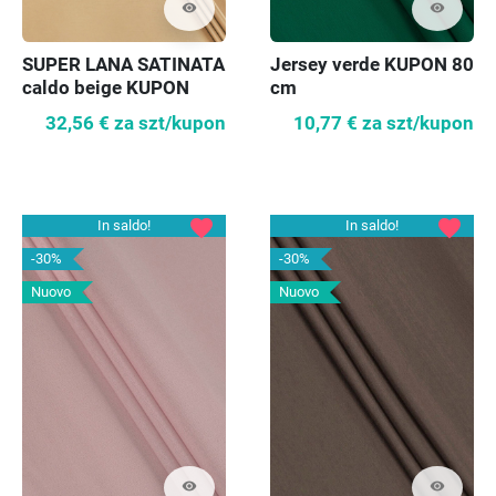
visibility
visibility
SUPER LANA SATINATA
Jersey verde KUPON 80
caldo beige KUPON
cm
70cm
32,56 €
za szt/kupon
10,77 €
za szt/kupon
favorite
favorite
In saldo!
In saldo!
-30%
-30%
Nuovo
Nuovo
visibility
visibility