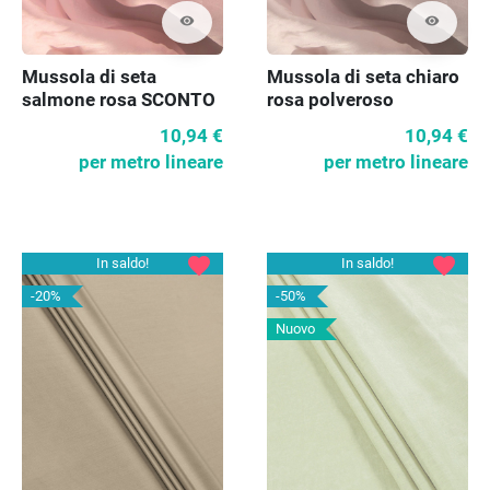
visibility
visibility
Mussola di seta
Mussola di seta chiaro
salmone rosa SCONTO
rosa polveroso
SCONTO
10,94 €
10,94 €
per metro lineare
per metro lineare
favorite
favorite
In saldo!
In saldo!
-20%
-50%
Nuovo