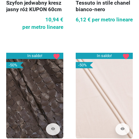
Szyfon jedwabny kresz
Tessuto in stile chanel
jasny róż KUPON 60cm
bianco-nero
10,94 €
6,12 €
per metro lineare
per metro lineare
favorite
favorite
In saldo!
In saldo!
-50%
-50%
visibility
visibility