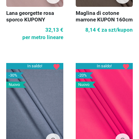
Maglina di cotone
Lana georgette rosa
marrone KUPON 160cm
sporco KUPONY
8,14 €
za szt/kupon
32,13 €
per metro lineare
favorite
favorite
In saldo!
In saldo!
-30%
-20%
Nuovo
Nuovo