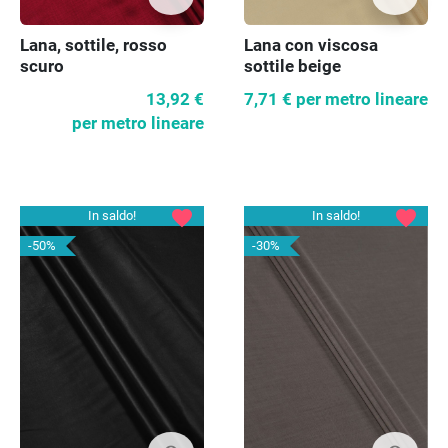
Lana, sottile, rosso
Lana con viscosa
scuro
sottile beige
13,92 €
7,71 €
per metro lineare
per metro lineare
favorite
favorite
In saldo!
In saldo!
-50%
-30%