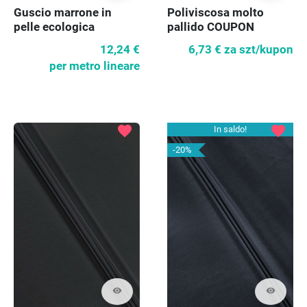
Guscio marrone in
Poliviscosa molto
pelle ecologica
pallido COUPON
12,24 €
6,73 €
za szt/kupon
per metro lineare
favorite
favorite
In saldo!
-20%
visibility
visibility