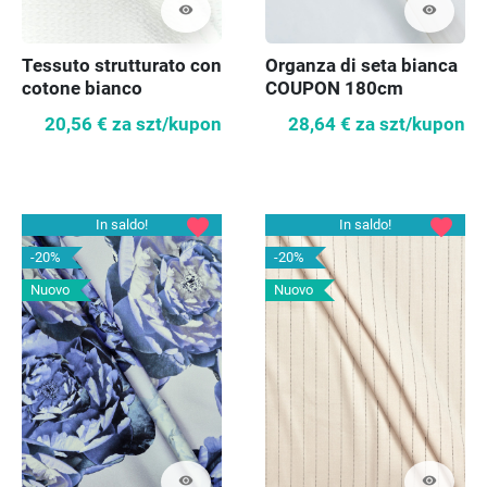
visibility
visibility
Tessuto strutturato con
Organza di seta bianca
cotone bianco
COUPON 180cm
20,56 €
za szt/kupon
28,64 €
za szt/kupon
favorite
favorite
In saldo!
In saldo!
-20%
-20%
Nuovo
Nuovo
visibility
visibility