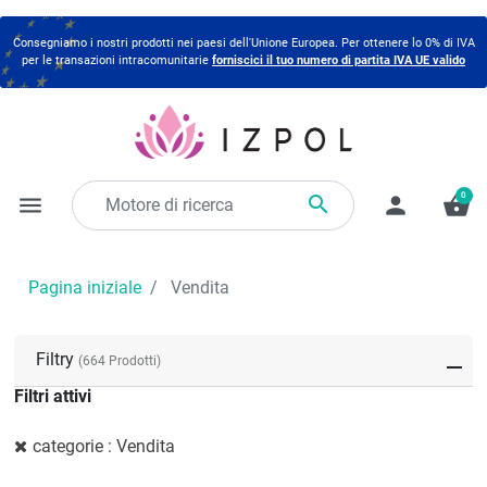
Consegniamo i nostri prodotti nei paesi dell'Unione Europea. Per ottenere lo 0% di IVA
per le transazioni intracomunitarie
forniscici il tuo numero di partita IVA UE valido
0

menu
person
shopping_basket
Pagina iniziale
Vendita
Filtry
(664 Prodotti)
Filtri attivi
categorie : Vendita