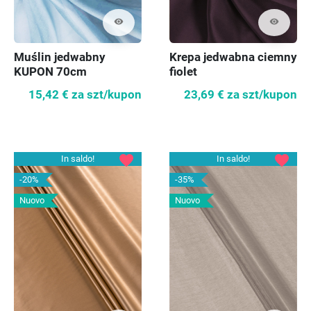
visibility
visibility
Muślin jedwabny
Krepa jedwabna ciemny
KUPON 70cm
fiolet
15,42 €
za szt/kupon
23,69 €
za szt/kupon
favorite
favorite
In saldo!
In saldo!
-20%
-35%
Nuovo
Nuovo