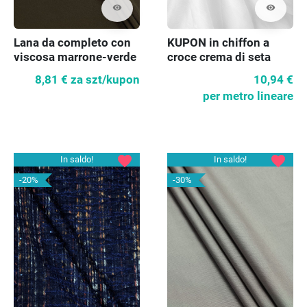
visibility
visibility
Lana da completo con
KUPON in chiffon a
viscosa marrone-verde
croce crema di seta
KUPON 100 cm
110cm
8,81 €
za szt/kupon
10,94 €
per metro lineare
favorite
favorite
In saldo!
In saldo!
-20%
-30%