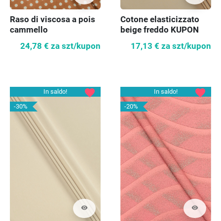
Raso di viscosa a pois
Cotone elasticizzato
cammello
beige freddo KUPON
200cm
24,78 €
za szt/kupon
17,13 €
za szt/kupon
favorite
favorite
In saldo!
In saldo!
-30%
-20%
visibility
visibility