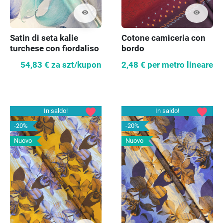
visibility
visibility
Satin di seta kalie
Cotone camiceria con
turchese con fiordaliso
bordo
54,83 €
za szt/kupon
2,48 €
per metro lineare
favorite
favorite
In saldo!
In saldo!
-20%
-20%
Nuovo
Nuovo