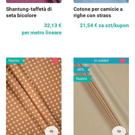
Cotone per camicie a
Shantung-taffetà di
righe con strass
seta bicolore
azzurro KUPON 110 cm
viola/verde mare
21,54 €
za szt/kupon
32,13 €
SCONTO
per metro lineare
favorite
favorite
Nuovo
In saldo!
-30%
Nuovo
visibility
visibility