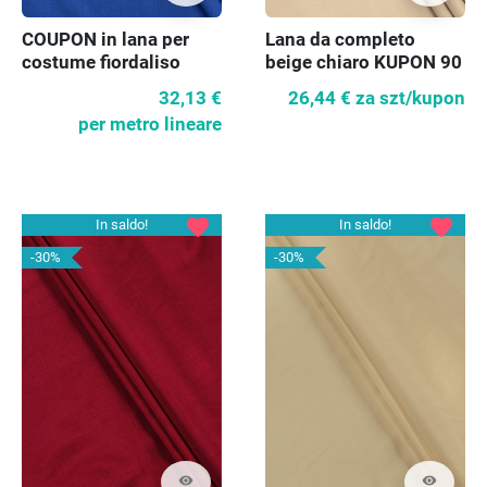
COUPON in lana per
Lana da completo
costume fiordaliso
beige chiaro KUPON 90
cm
32,13 €
26,44 €
za szt/kupon
per metro lineare
favorite
favorite
In saldo!
In saldo!
-30%
-30%
visibility
visibility