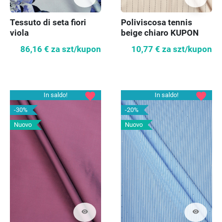
Tessuto di seta fiori
Poliviscosa tennis
viola
beige chiaro KUPON
80cm
86,16 €
za szt/kupon
10,77 €
za szt/kupon
favorite
favorite
In saldo!
In saldo!
-30%
-20%
Nuovo
Nuovo
visibility
visibility