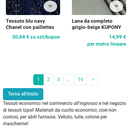
visibility
visibility
Tessuto blu navy
Lana da completo
Chanel con paillettes
grigio-beige KUPONY
30,84 €
za szt/kupon
14,99 €
per metro lineare
Prossimo
1
2
3
…
14
keyboard_arrow_right
Torna all'inizio
Tessuti economici nel commercio all'ingrosso e nel negozio
di tessuti Izpol! Materiali da cucito economici, cioè non
costosi, per abiti fantasia. Velluto, tulle, cotone per
mascherine!