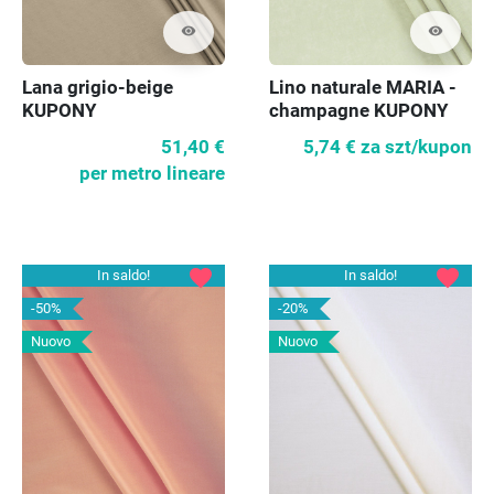
visibility
visibility
Lana grigio-beige
Lino naturale MARIA -
KUPONY
champagne KUPONY
51,40 €
5,74 €
za szt/kupon
per metro lineare
favorite
favorite
In saldo!
In saldo!
-50%
-20%
Nuovo
Nuovo