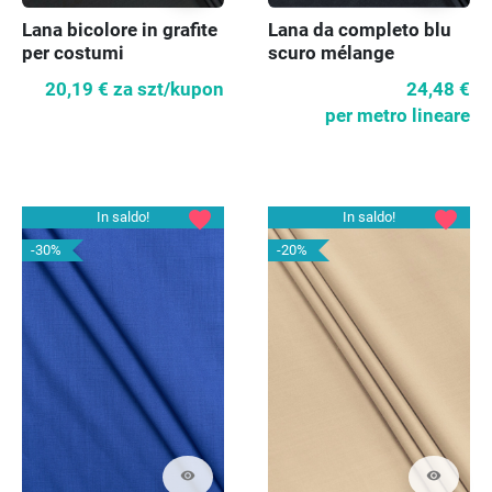
Lana bicolore in grafite
Lana da completo blu
per costumi
scuro mélange
KUPONY
20,19 €
za szt/kupon
24,48 €
per metro lineare
favorite
favorite
In saldo!
In saldo!
-30%
-20%
visibility
visibility