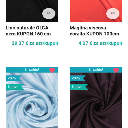
visibility
visibility
Lino naturale OLGA -
Maglina viscosa
nero KUPON 160 cm
corallo KUPON 100cm
29,37 €
za szt/kupon
4,07 €
za szt/kupon
favorite
favorite
In saldo!
In saldo!
-20%
-20%
Nuovo
Nuovo