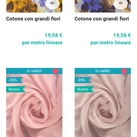
visibility
visibility
Cotone con grandi fiori
Cotone con grandi fiori
19,58 €
19,58 €
per metro lineare
per metro lineare
favorite
favorite
In saldo!
In saldo!
-35%
-35%
Nuovo
Nuovo