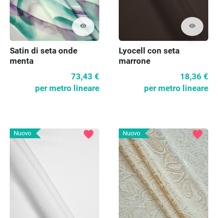
visibility
visibility
Satin di seta onde
Lyocell con seta
menta
marrone
73,43 €
18,36 €
per metro lineare
per metro lineare
favorite
favorite
Nuovo
Nuovo