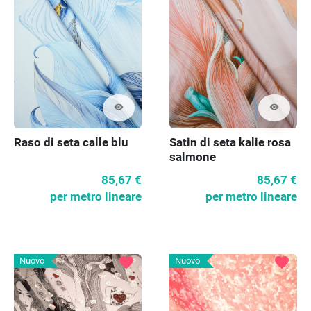
visibility
visibility
Raso di seta calle blu
Satin di seta kalie rosa
salmone
85,67 €
85,67 €
per metro lineare
per metro lineare
favorite
favorite
Nuovo
Nuovo