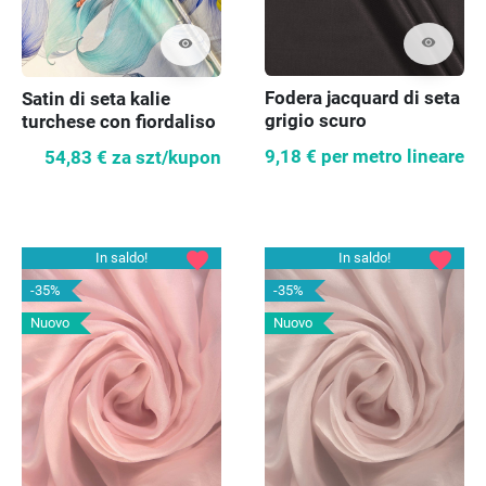
visibility
visibility
Fodera jacquard di seta
Satin di seta kalie
grigio scuro
turchese con fiordaliso
9,18 €
per metro lineare
54,83 €
za szt/kupon
favorite
favorite
In saldo!
In saldo!
-35%
-35%
Nuovo
Nuovo