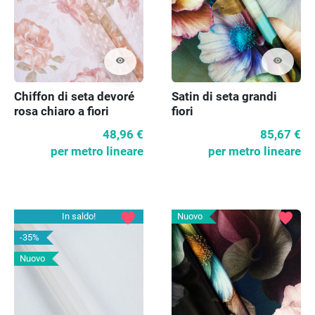
visibility
visibility
Chiffon di seta devoré
Satin di seta grandi
rosa chiaro a fiori
fiori
48,96 €
85,67 €
per metro lineare
per metro lineare
favorite
favorite
In saldo!
Nuovo
-35%
Nuovo