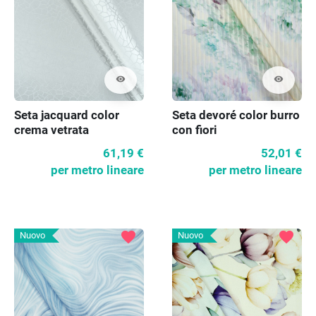
visibility
visibility
Seta jacquard color
Seta devoré color burro
crema vetrata
con fiori
61,19 €
52,01 €
per metro lineare
per metro lineare
favorite
favorite
Nuovo
Nuovo