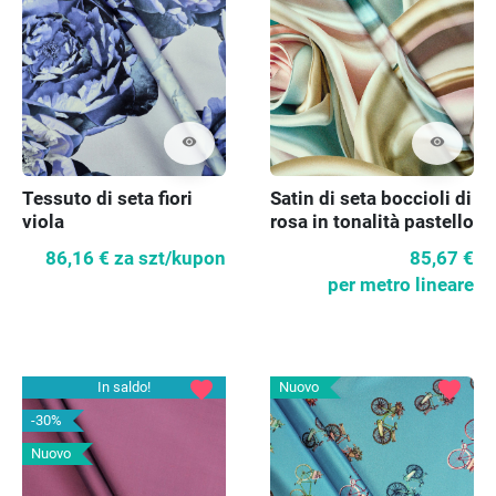
visibility
visibility
Tessuto di seta fiori
Satin di seta boccioli di
viola
rosa in tonalità pastello
86,16 €
za szt/kupon
85,67 €
per metro lineare
favorite
favorite
In saldo!
Nuovo
-30%
Nuovo