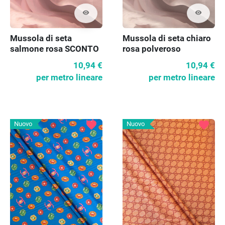
visibility
visibility
Mussola di seta
Mussola di seta chiaro
salmone rosa SCONTO
rosa polveroso
SCONTO
10,94 €
10,94 €
per metro lineare
per metro lineare
favorite
favorite
Nuovo
Nuovo