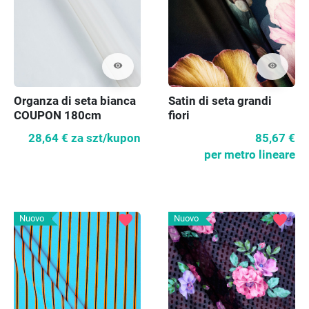
visibility
visibility
Satin di seta grandi
Organza di seta bianca
fiori
COUPON 180cm
85,67 €
28,64 €
za szt/kupon
per metro lineare
favorite
favorite
Nuovo
Nuovo