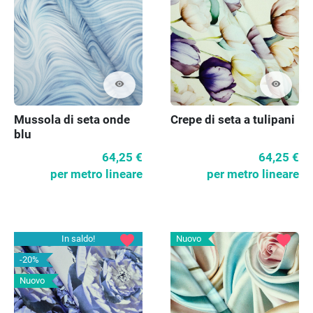
visibility
visibility
Mussola di seta onde
Crepe di seta a tulipani
blu
64,25 €
64,25 €
per metro lineare
per metro lineare
favorite
favorite
In saldo!
Nuovo
-20%
Nuovo