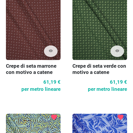
visibility
visibility
Crepe di seta marrone
Crepe di seta verde con
con motivo a catene
motivo a catene
61,19 €
61,19 €
per metro lineare
per metro lineare
favorite
favorite