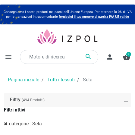
Consegniamo i nostri prodotti nei paesi dell'Unione Europea. Per ottenere lo 0% di IVA
per le transazioni intracomunitarie
forniscici il tuo numero di partita IVA UE valido
0

menu
person
shopping_basket
Pagina iniziale
Tutti i tessuti
Seta
Filtry
(494 Prodotti)
Filtri attivi
categorie : Seta