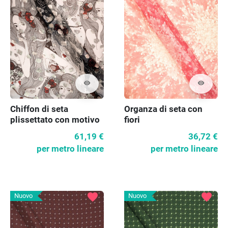
visibility
visibility
Chiffon di seta
Organza di seta con
plissettato con motivo
fiori
femminile
61,19 €
36,72 €
per metro lineare
per metro lineare
favorite
favorite
Nuovo
Nuovo