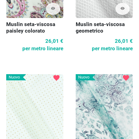
visibility
visibility
Muslin seta-viscosa
Muslin seta-viscosa
paisley colorato
geometrico
26,01 €
26,01 €
per metro lineare
per metro lineare
favorite
favorite
Nuovo
Nuovo