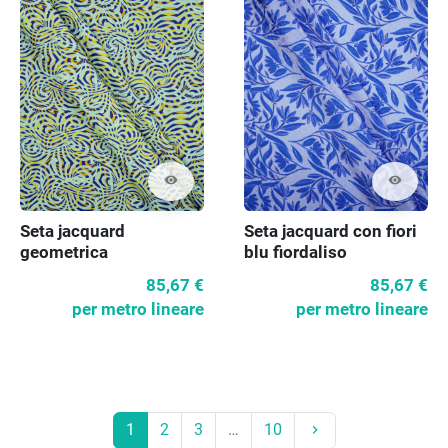
visibility
visibility
Seta jacquard
Seta jacquard con fiori
geometrica
blu fiordaliso
85,67 €
85,67 €
per metro lineare
per metro lineare
Prossimo
1
2
3
…
10
keyboard_arrow_right