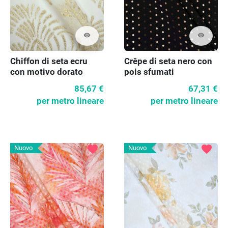
visibility
visibility
Chiffon di seta ecru
Crêpe di seta nero con
con motivo dorato
pois sfumati
85,67 €
67,31 €
per metro lineare
per metro lineare
favorite
favorite
Nuovo
Nuovo