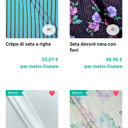
visibility
visibility
Crêpe di seta a righe
Seta devoré nera con
fiori
55,07 €
48,96 €
per metro lineare
per metro lineare
favorite
favorite
Nuovo
Nuovo