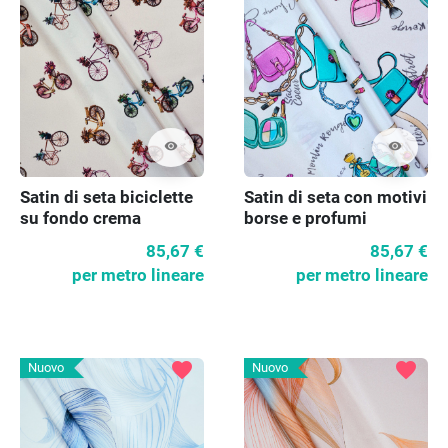
visibility
visibility
Satin di seta biciclette
Satin di seta con motivi
su fondo crema
borse e profumi
85,67 €
85,67 €
per metro lineare
per metro lineare
favorite
favorite
Nuovo
Nuovo