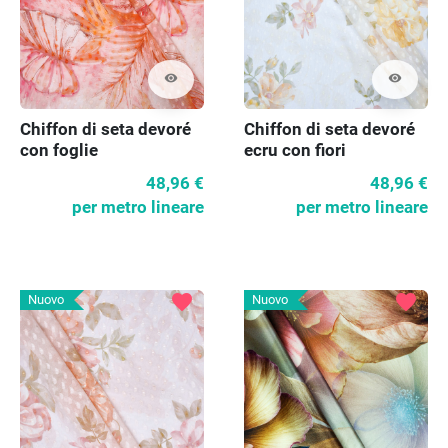
visibility
visibility
Chiffon di seta devoré
Chiffon di seta devoré
con foglie
ecru con fiori
48,96 €
48,96 €
per metro lineare
per metro lineare
favorite
favorite
Nuovo
Nuovo