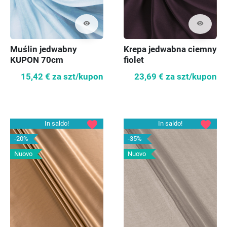
visibility
visibility
Muślin jedwabny
Krepa jedwabna ciemny
KUPON 70cm
fiolet
15,42 €
za szt/kupon
23,69 €
za szt/kupon
favorite
favorite
In saldo!
In saldo!
-20%
-35%
Nuovo
Nuovo