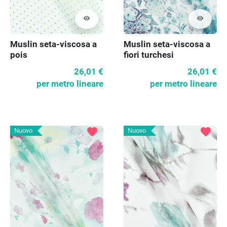
visibility
visibility
Muslin seta-viscosa a
Muslin seta-viscosa a
pois
fiori turchesi
26,01 €
26,01 €
per metro lineare
per metro lineare
favorite
favorite
Nuovo
Nuovo