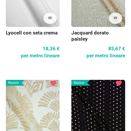
visibility
visibility
Lyocell con seta crema
Jacquard dorato
paisley
18,36 €
85,67 €
per metro lineare
per metro lineare
favorite
favorite
Nuovo
Nuovo