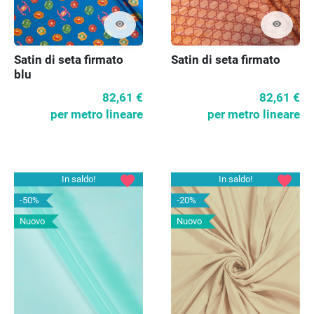
visibility
visibility
Satin di seta firmato
Satin di seta firmato
blu
82,61 €
82,61 €
per metro lineare
per metro lineare
favorite
favorite
In saldo!
In saldo!
-50%
-20%
Nuovo
Nuovo