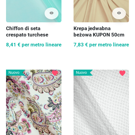
visibility
visibility
Chiffon di seta
Krepa jedwabna
crespato turchese
beżowa KUPON 50cm
SCONTO
8,41 €
per metro lineare
7,83 €
per metro lineare
favorite
favorite
Nuovo
Nuovo