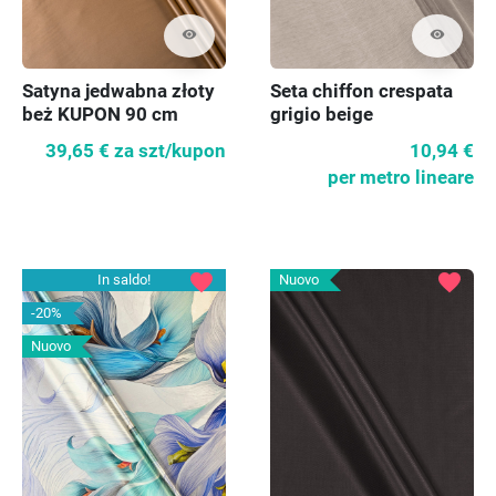
visibility
visibility
Satyna jedwabna złoty
Seta chiffon crespata
beż KUPON 90 cm
grigio beige
39,65 €
za szt/kupon
10,94 €
per metro lineare
favorite
favorite
In saldo!
Nuovo
-20%
Nuovo