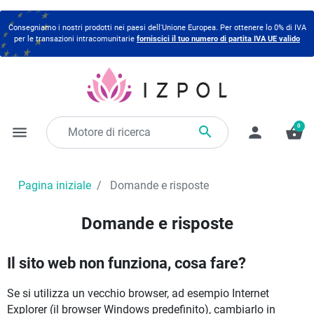
Consegniamo i nostri prodotti nei paesi dell'Unione Europea. Per ottenere lo 0% di IVA
per le transazioni intracomunitarie
forniscici il tuo numero di partita IVA UE valido
0

menu
person
shopping_basket
Pagina iniziale
Domande e risposte
Domande e risposte
Il sito web non funziona, cosa fare?
Se si utilizza un vecchio browser, ad esempio Internet
Explorer (il browser Windows predefinito), cambiarlo in