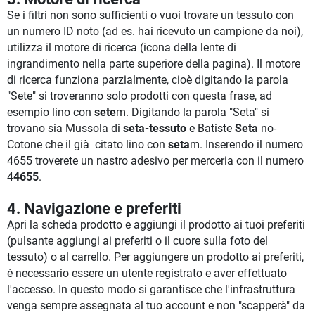
Se i filtri non sono sufficienti o vuoi trovare un tessuto con
un numero ID noto (ad es. hai ricevuto un campione da noi),
utilizza il motore di ricerca (icona della lente di
ingrandimento nella parte superiore della pagina). Il motore
di ricerca funziona parzialmente, cioè digitando la parola
"Sete" si troveranno solo prodotti con questa frase, ad
esempio lino con
sete
m. Digitando la parola "Seta" si
trovano sia Mussola di
seta-tessuto
e Batiste
Seta
no-
Cotone che il già citato lino con
seta
m. Inserendo il numero
4655 troverete un nastro adesivo per merceria con il numero
4
4655
.
4. Navigazione e preferiti
Apri la scheda prodotto e aggiungi il prodotto ai tuoi preferiti
(pulsante aggiungi ai preferiti o il cuore sulla foto del
tessuto) o al carrello. Per aggiungere un prodotto ai preferiti,
è necessario essere un utente registrato e aver effettuato
l'accesso. In questo modo si garantisce che l'infrastruttura
venga sempre assegnata al tuo account e non "scapperà" da