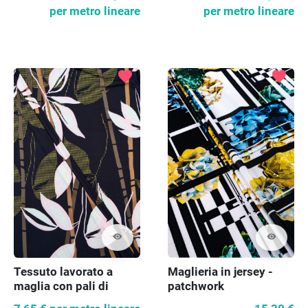
per metro lineare
per metro lineare
favorite
favorite
visibility
visibility
Tessuto lavorato a
Maglieria in jersey -
maglia con pali di
patchwork
bambù