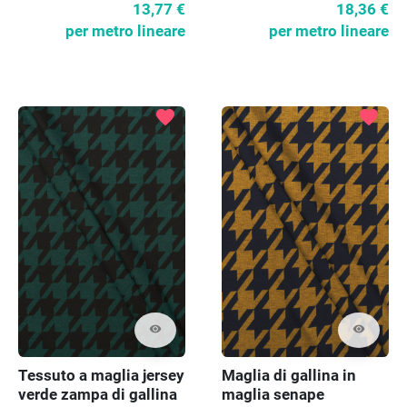
13,77 €
18,36 €
per metro lineare
per metro lineare
favorite
favorite
visibility
visibility
Tessuto a maglia jersey
Maglia di gallina in
verde zampa di gallina
maglia senape