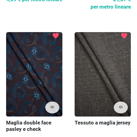
per metro lineare
favorite
favorite
visibility
visibility
Maglia double face
Tessuto a maglia jersey
pasley e check