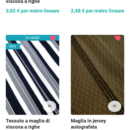
viscosa a righe
3,82 €
per metro lineare
2,48 €
per metro lineare
favorite
favorite
In saldo!
-50%
visibility
visibility
Tessuto a maglia di
Maglia in jersey
viscosa a righe
autografata