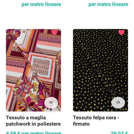
per metro lineare
per metro lineare
favorite
favorite
visibility
visibility
Tessuto a maglia
Tessuto felpa nera -
patchwork in poliestere
firmato
4,59 €
per metro lineare
29,07 €