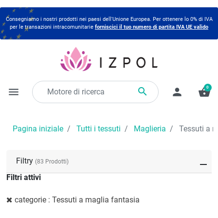
Consegniamo i nostri prodotti nei paesi dell'Unione Europea. Per ottenere lo 0% di IVA
per le transazioni intracomunitarie
forniscici il tuo numero di partita IVA UE valido
0

menu
person
shopping_basket
Pagina iniziale
Tutti i tessuti
Maglieria
Tessuti a m
Filtry
(83 Prodotti)
Filtri attivi
categorie : Tessuti a maglia fantasia