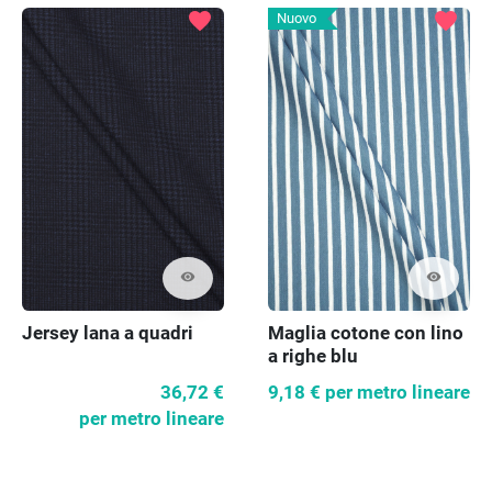
favorite
favorite
Nuovo
visibility
visibility
Maglia cotone con lino
Jersey lana a quadri
a righe blu
9,18 €
per metro lineare
36,72 €
per metro lineare