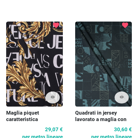
favorite
favorite
visibility
visibility
Maglia piquet
Quadrati in jersey
caratteristica
lavorato a maglia con
lettere
29,07 €
30,60 €
per metro lineare
per metro lineare