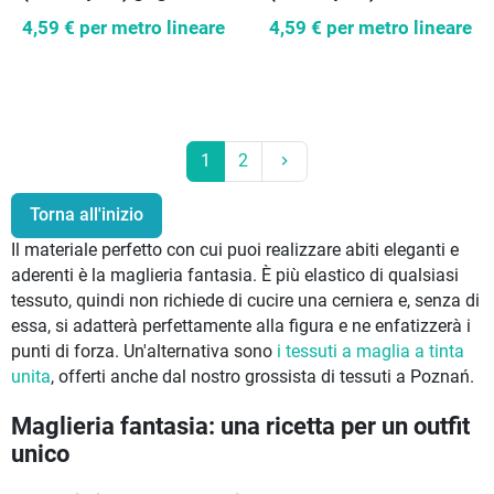
striscia blu navy
4,59 €
per metro lineare
4,59 €
per metro lineare
Prossimo
1
2
keyboard_arrow_right
Torna all'inizio
Il materiale perfetto con cui puoi realizzare abiti eleganti e
aderenti è la maglieria fantasia. È più elastico di qualsiasi
tessuto, quindi non richiede di cucire una cerniera e, senza di
essa, si adatterà perfettamente alla figura e ne enfatizzerà i
punti di forza. Un'alternativa sono
i tessuti a maglia a tinta
unita
, offerti anche dal nostro grossista di tessuti a Poznań.
Maglieria fantasia: una ricetta per un outfit
unico