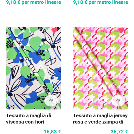
9,18 €
per metro lineare
9,18 €
per metro lineare
favorite
favorite
visibility
visibility
Tessuto a maglia di
Tessuto a maglia jersey
viscosa con fiori
rosa e verde zampa di
gallina
16,83 €
36,72 €