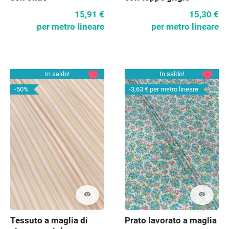
15,91 €
15,30 €
per metro lineare
per metro lineare
favorite
favorite
In saldo!
In saldo!
-50%
-3,63 €
per metro lineare
visibility
visibility
Tessuto a maglia di
Prato lavorato a maglia