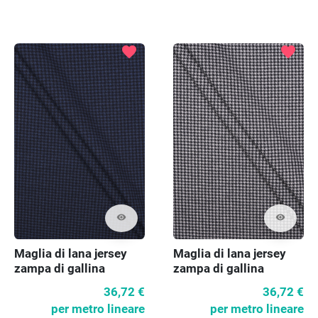
favorite
favorite
visibility
visibility
Maglia di lana jersey
Maglia di lana jersey
zampa di gallina
zampa di gallina
36,72 €
36,72 €
per metro lineare
per metro lineare