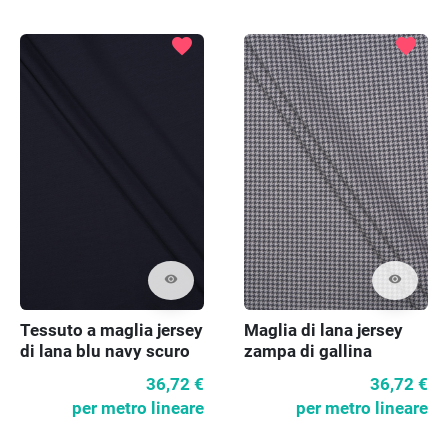
favorite
favorite
visibility
visibility
Tessuto a maglia jersey
Maglia di lana jersey
di lana blu navy scuro
zampa di gallina
36,72 €
36,72 €
per metro lineare
per metro lineare