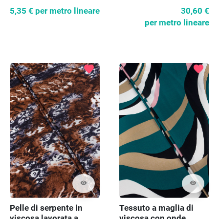
5,35 €
per metro lineare
30,60 €
per metro lineare
favorite
favorite
visibility
visibility
Pelle di serpente in
Tessuto a maglia di
viscosa lavorata a
viscosa con onde