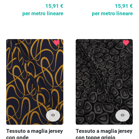
15,91 €
15,91 €
per metro lineare
per metro lineare
favorite
favorite
visibility
visibility
Tessuto a maglia jersey
Tessuto a maglia jersey
con onde
con toppe grigio