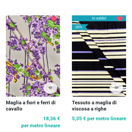
favorite
favorite
In saldo!
-30%
visibility
visibility
Maglia a fiori e ferri di
Tessuto a maglia di
cavallo
viscosa a righe
18,36 €
5,35 €
per metro lineare
per metro lineare