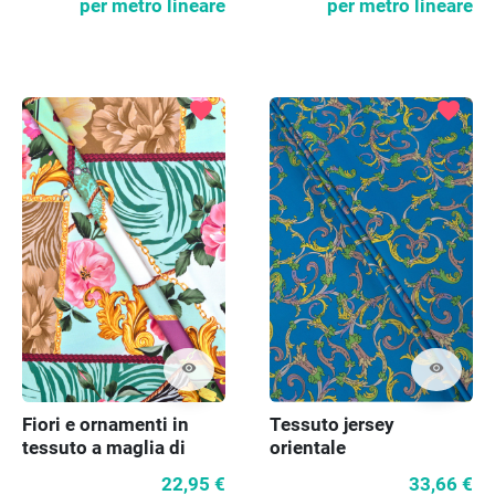
per metro lineare
per metro lineare
favorite
favorite
visibility
visibility
Fiori e ornamenti in
Tessuto jersey
tessuto a maglia di
orientale
viscosa
22,95 €
33,66 €