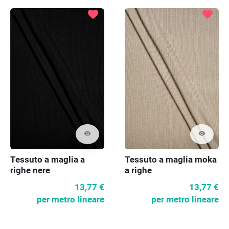
favorite
favorite
visibility
visibility
Tessuto a maglia moka
Tessuto a maglia a
a righe
righe nere
13,77 €
13,77 €
per metro lineare
per metro lineare