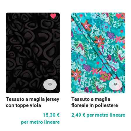
favorite
favorite
visibility
visibility
Tessuto a maglia jersey
Tessuto a maglia
con toppe viola
floreale in poliestere
15,30 €
2,49 €
per metro lineare
per metro lineare