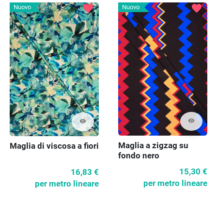
favorite
favorite
Nuovo
Nuovo
visibility
visibility
Maglia a zigzag su
Maglia di viscosa a fiori
fondo nero
15,30 €
16,83 €
per metro lineare
per metro lineare