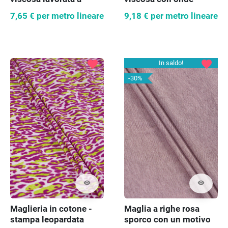
maglia
7,65 €
per metro lineare
9,18 €
per metro lineare
favorite
favorite
In saldo!
-30%
visibility
visibility
Maglieria in cotone -
Maglia a righe rosa
stampa leopardata
sporco con un motivo