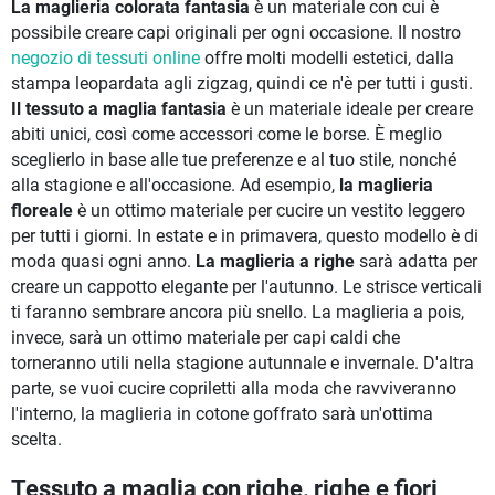
La maglieria colorata fantasia
è un materiale con cui è
possibile creare capi originali per ogni occasione. Il nostro
negozio di tessuti online
offre molti modelli estetici, dalla
stampa leopardata agli zigzag, quindi ce n'è per tutti i gusti.
Il tessuto a maglia fantasia
è un materiale ideale per creare
abiti unici, così come accessori come le borse. È meglio
sceglierlo in base alle tue preferenze e al tuo stile, nonché
alla stagione e all'occasione. Ad esempio,
la maglieria
floreale
è un ottimo materiale per cucire un vestito leggero
per tutti i giorni. In estate e in primavera, questo modello è di
moda quasi ogni anno.
La maglieria a righe
sarà adatta per
creare un cappotto elegante per l'autunno. Le strisce verticali
ti faranno sembrare ancora più snello. La maglieria a pois,
invece, sarà un ottimo materiale per capi caldi che
torneranno utili nella stagione autunnale e invernale. D'altra
parte, se vuoi cucire copriletti alla moda che ravviveranno
l'interno, la maglieria in cotone goffrato sarà un'ottima
scelta.
Tessuto a maglia con righe, righe e fiori