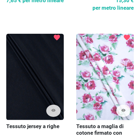
7,65 €
per metro lineare
15,30 €
per metro lineare
favorite
favorite
visibility
visibility
Tessuto jersey a righe
Tessuto a maglia di
cotone firmato con
rose