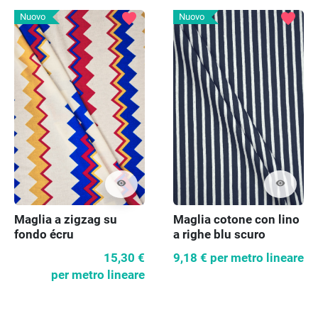
favorite
favorite
Nuovo
Nuovo
visibility
visibility
Maglia a zigzag su
Maglia cotone con lino
fondo écru
a righe blu scuro
15,30 €
9,18 €
per metro lineare
per metro lineare