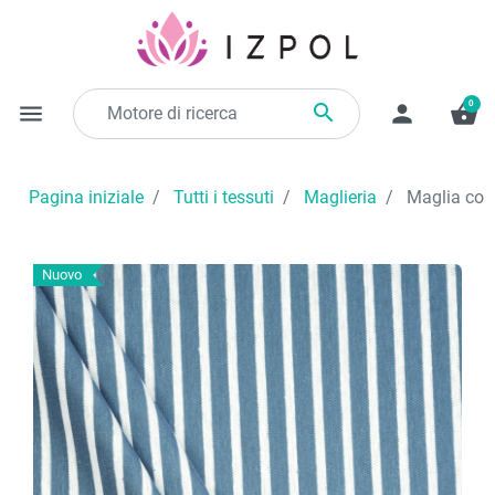
0

menu
person
shopping_basket
Pagina iniziale
Tutti i tessuti
Maglieria
Maglia coto
Nuovo