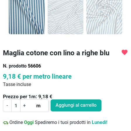
Maglia cotone con lino a righe blu
favorite
N. prodotto
56606
9,18 €
per metro lineare
Tasse incluse
Prezzo per
1
m:
9,18
€
Aggiungi al carrello
-
+
m
Ordine
Oggi
Spediremo i tuoi prodotti in
Lunedì!