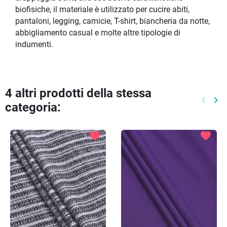
biofisiche, il materiale è utilizzato per cucire abiti,
pantaloni, legging, camicie, T-shirt, biancheria da notte,
abbigliamento casual e molte altre tipologie di
indumenti.
4 altri prodotti della stessa
keyboard_arrow_left
keyboard_arrow_right
categoria:
Preced
Pr
favorite
favorite