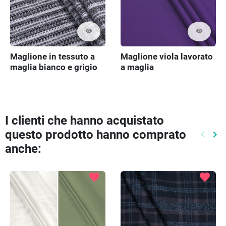
visibility
visibility
Maglione in tessuto a
Maglione viola lavorato
maglia bianco e grigio
a maglia
I clienti che hanno acquistato
questo prodotto hanno comprato
keyboard_arrow_left
keyboard_arrow_right
Preced
Pr
anche:
favorite
favorite