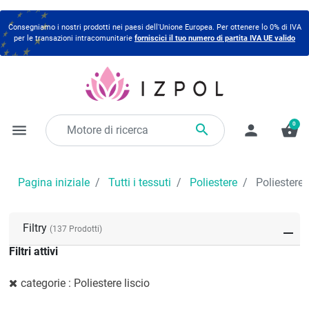
Consegniamo i nostri prodotti nei paesi dell'Unione Europea. Per ottenere lo 0% di IVA
per le transazioni intracomunitarie
forniscici il tuo numero di partita IVA UE valido
0

menu
person
shopping_basket
Pagina iniziale
Tutti i tessuti
Poliestere
Poliestere l
Filtry
(137 Prodotti)
Filtri attivi
categorie : Poliestere liscio