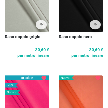
visibility
visibility
Raso doppio grigio
Raso doppio nero
30,60 €
30,60 €
per metro lineare
per metro lineare
favorite
favorite
In saldo!
Nuovo
-20%
Nuovo