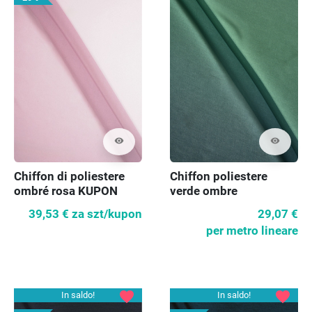
visibility
visibility
Chiffon di poliestere
Chiffon poliestere
ombré rosa KUPON
verde ombre
170cm
39,53 €
za szt/kupon
29,07 €
per metro lineare
favorite
favorite
In saldo!
In saldo!