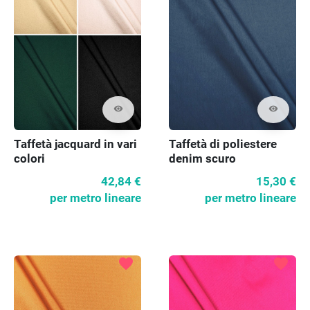
visibility
visibility
Taffetà di poliestere
Taffetà jacquard in vari
denim scuro
colori
15,30 €
42,84 €
per metro lineare
per metro lineare
favorite
favorite