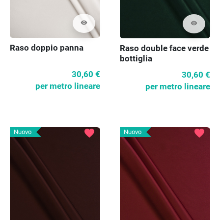
visibility
visibility
Raso doppio panna
Raso double face verde
bottiglia
30,60 €
30,60 €
per metro lineare
per metro lineare
favorite
favorite
Nuovo
Nuovo