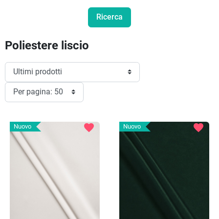
Poliestere liscio
favorite
favorite
Nuovo
Nuovo