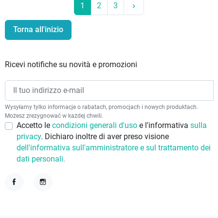
Prossimo
1
2
3
keyboard_arrow_right
Torna all'inizio
Ricevi notifiche su novità e promozioni
Wysyłamy tylko informacje o rabatach, promocjach i nowych produktach.
Możesz zrezygnować w każdej chwili.
Accetto le
condizioni generali d'uso
e l'informativa
sulla
privacy
. Dichiaro inoltre di aver preso visione
dell'informativa sull'amministratore e sul trattamento dei
dati personali.
Facebook
Instagram