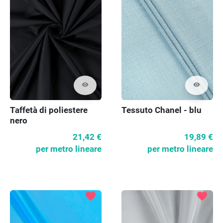
visibility
visibility
Taffetà di poliestere
Tessuto Chanel - blu
nero
21,42 €
19,89 €
per metro lineare
per metro lineare
favorite
favorite