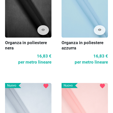
visibility
visibility
Organza in poliestere
Organza in poliestere
nera
azzurra
16,83 €
16,83 €
per metro lineare
per metro lineare
favorite
favorite
Nuovo
Nuovo