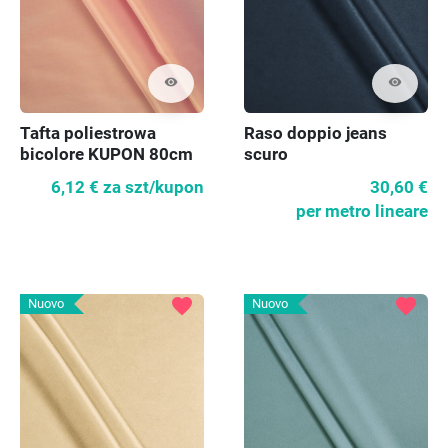
visibility
visibility
Tafta poliestrowa
Raso doppio jeans
bicolore KUPON 80cm
scuro
6,12 €
za szt/kupon
30,60 €
per metro lineare
favorite
favorite
Nuovo
Nuovo