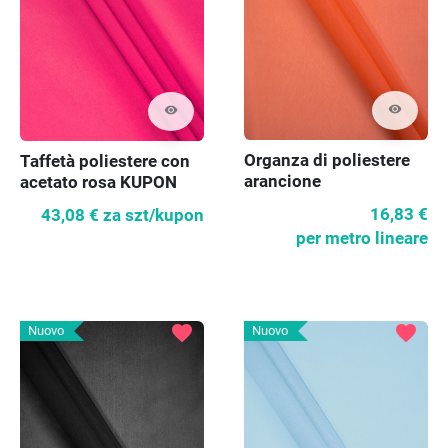
visibility
visibility
Organza di poliestere
Taffetà poliestere con
arancione
acetato rosa KUPON
160cm
16,83 €
43,08 €
za szt/kupon
per metro lineare
favorite
favorite
Nuovo
Nuovo