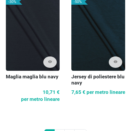
-30%
-50%
visibility
visibility
Maglia maglia blu navy
Jersey di poliestere blu
navy
10,71 €
7,65 €
per metro lineare
per metro lineare