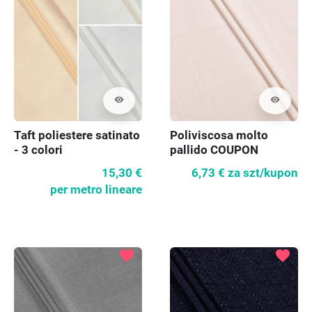
visibility
visibility
Taft poliestere satinato
Poliviscosa molto
- 3 colori
pallido COUPON
15,30 €
6,73 €
za szt/kupon
per metro lineare
favorite
favorite