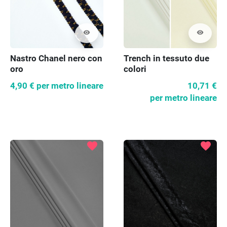
visibility
visibility
Nastro Chanel nero con
Trench in tessuto due
oro
colori
4,90 €
per metro lineare
10,71 €
per metro lineare
favorite
favorite