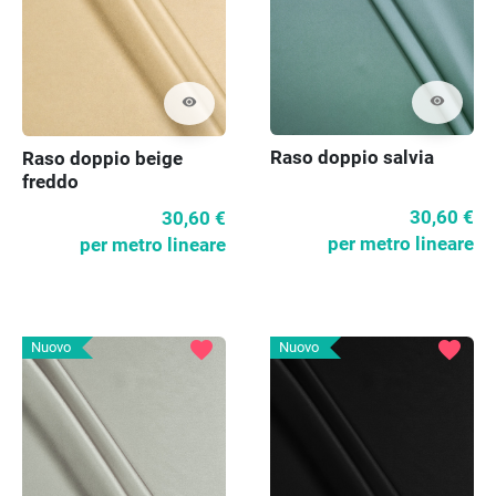
visibility
visibility
Raso doppio salvia
Raso doppio beige
freddo
30,60 €
30,60 €
per metro lineare
per metro lineare
favorite
favorite
Nuovo
Nuovo