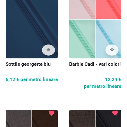
visibility
visibility
Sottile georgette blu
Barbie Cadi - vari colori
6,12 €
per metro lineare
12,24 €
per metro lineare
favorite
favorite