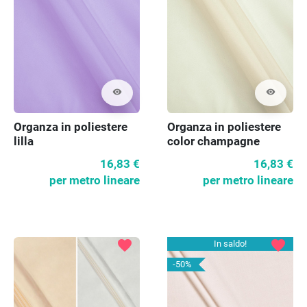
visibility
visibility
Organza in poliestere
Organza in poliestere
lilla
color champagne
16,83 €
16,83 €
per metro lineare
per metro lineare
favorite
favorite
In saldo!
-50%