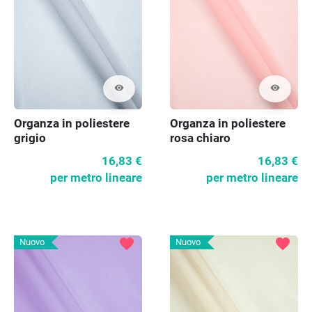
visibility
visibility
Organza in poliestere
Organza in poliestere
grigio
rosa chiaro
16,83 €
16,83 €
per metro lineare
per metro lineare
favorite
favorite
Nuovo
Nuovo