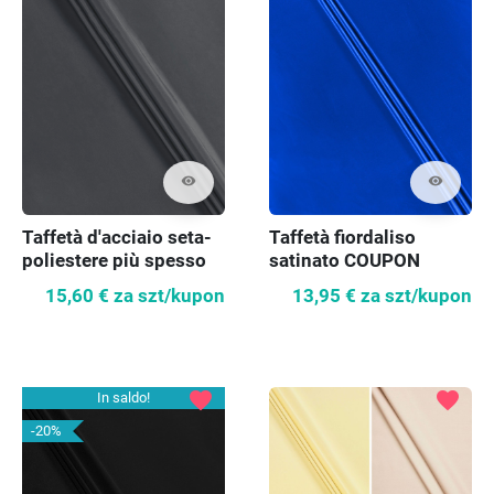
visibility
visibility
Taffetà d'acciaio seta-
Taffetà fiordaliso
poliestere più spesso
satinato COUPON
60cm
15,60 €
za szt/kupon
13,95 €
za szt/kupon
favorite
favorite
In saldo!
-20%