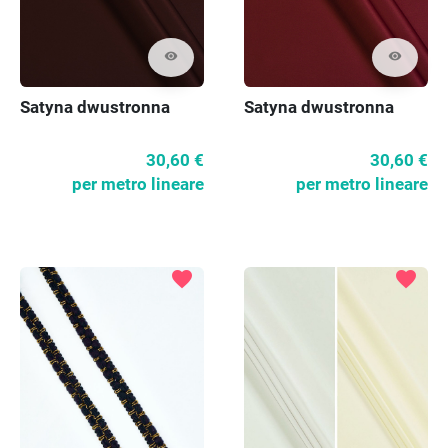
visibility
visibility
Satyna dwustronna
Satyna dwustronna
30,60 €
30,60 €
per metro lineare
per metro lineare
favorite
favorite