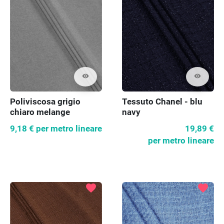
visibility
visibility
Poliviscosa grigio
Tessuto Chanel - blu
chiaro melange
navy
9,18 €
per metro lineare
19,89 €
per metro lineare
favorite
favorite