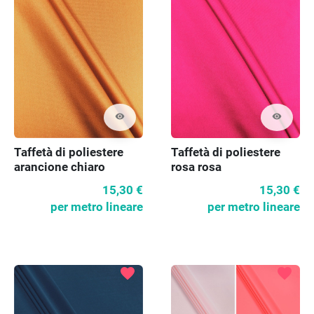
visibility
visibility
Taffetà di poliestere
Taffetà di poliestere
arancione chiaro
rosa rosa
15,30 €
15,30 €
per metro lineare
per metro lineare
favorite
favorite