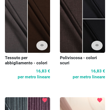
visibility
visibility
Tessuto per
Poliviscosa - colori
abbigliamento - colori
scuri
scuri
16,83 €
16,83 €
per metro lineare
per metro lineare
favorite
favorite