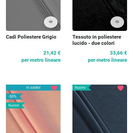
visibility
visibility
Cadi Poliestere Grigio
Tessuto in poliestere
lucido - due colori
21,42 €
33,66 €
per metro lineare
per metro lineare
favorite
favorite
In saldo!
Nuovo
-50%
Nuovo