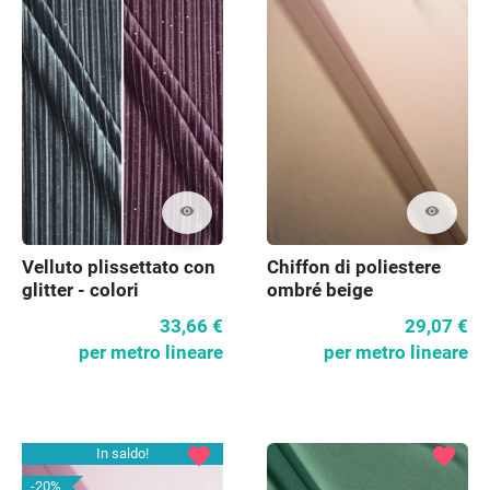
visibility
visibility
Velluto plissettato con
Chiffon di poliestere
glitter - colori
ombré beige
33,66 €
29,07 €
per metro lineare
per metro lineare
favorite
favorite
In saldo!
-20%