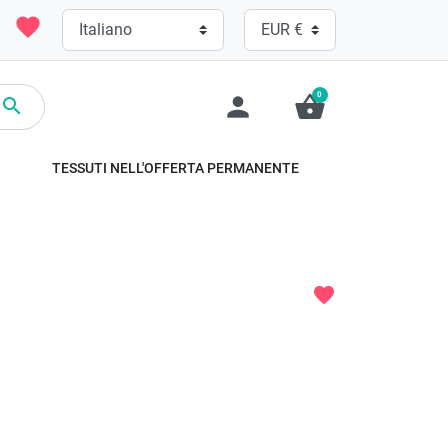
favorite
0
person
shopping_basket

TESSUTI NELL'OFFERTA PERMANENTE
o
favorite