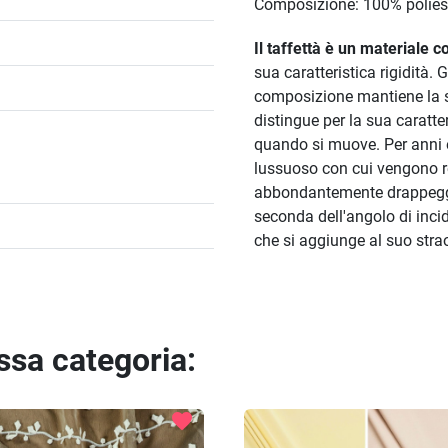
Composizione: 100% polies
Il taffettà è un materiale c
sua caratteristica rigidità. 
composizione mantiene la 
distingue per la sua caratter
quando si muove. Per anni 
lussuoso con cui vengono rea
abbondantemente drappeggia
seconda dell'angolo di incide
che si aggiunge al suo stra
essa categoria:
favorite