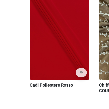
visibility
Cadi Poliestere Rosso
Chif
COU