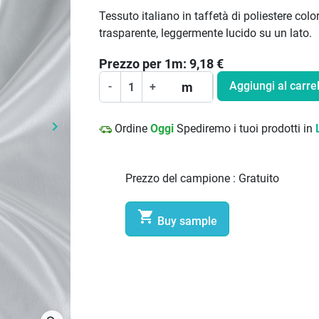
Tessuto italiano in taffetà di poliestere color
trasparente, leggermente lucido su un lato.
Prezzo per
1
m:
9,18
€
Aggiungi al carrel
m
-
+
keyboard_arrow_right
Ordine
Oggi
Spediremo i tuoi prodotti in
Prossimo
Prezzo del campione :
Gratuito

Buy sample