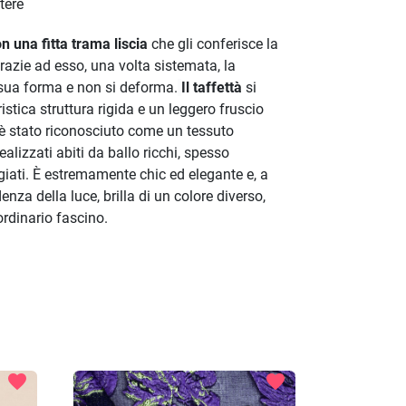
tere
on una fitta trama liscia
che gli conferisce la
Grazie ad esso, una volta sistemata, la
sua forma e non si deforma.
Il taffettà
si
istica struttura rigida e un leggero fruscio
è stato riconosciuto come un tessuto
lizzati abiti da ballo ricchi, spesso
ti. È estremamente chic ed elegante e, a
nza della luce, brilla di un colore diverso,
ordinario fascino.
favorite
favorite