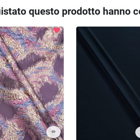
quistato questo prodotto hanno 
favorite
visibility