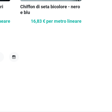
ri
Chiffon di seta bicolore - nero
Camicia c
e blu
neare
16,83 €
per metro lineare
9,1
acebook
Instagram