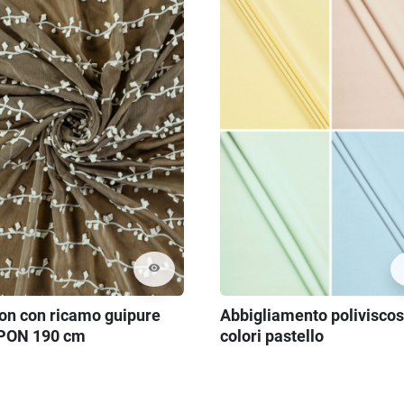
visibility
fon con ricamo guipure
Abbigliamento polivisco
PON 190 cm
colori pastello