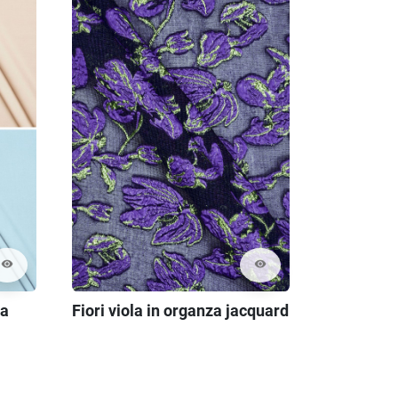
visibility
visibility
Fiori viola in organza jacquard
sa