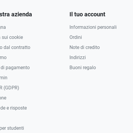
stra azienda
Il tuo account
gna
Informazioni personali
a sui cookie
Ordini
 dal contratto
Note di credito
amo
Indirizzi
 di pagamento
Buoni regalo
min
R (GDPR)
one
e e risposte
per studenti