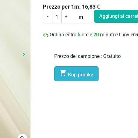
Prezzo per
1
m:
16,83
€
Aggiungi al carrel
m
-
+
Ordina entro
5
ore e
20
minuti e ti invie
keyboard_arrow_right
Prezzo del campione :
Gratuito
Prossimo

Kup próbkę