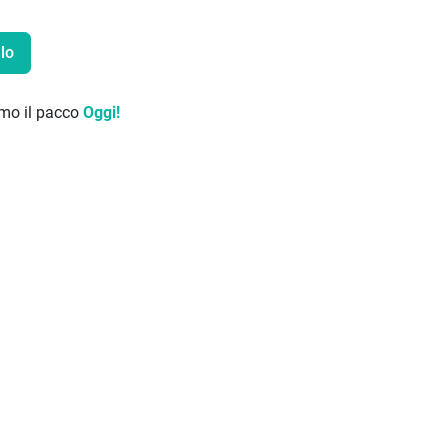
lo
remo il pacco
Oggi!