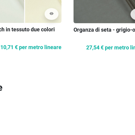
visibility
h in tessuto due colori
Organza di seta - grigio-o
10,71 €
per metro lineare
27,54 €
per metro li
e