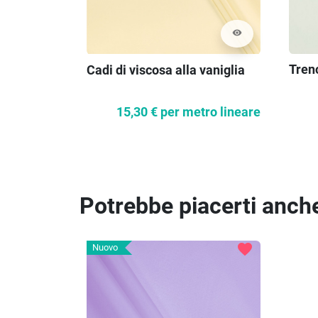
visibility
Trenc
Cadi di viscosa alla vaniglia
15,30 €
per metro lineare
Potrebbe piacerti anch
favorite
Nuovo