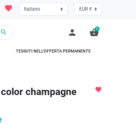
favorite
0
person
shopping_basket

TESSUTI NELL'OFFERTA PERMANENTE
e color champagne
favorite
e