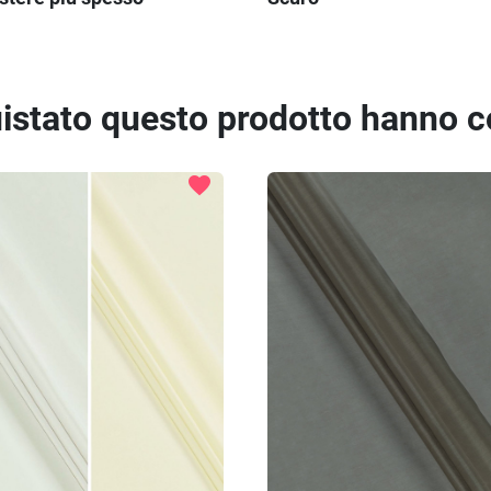
quistato questo prodotto hanno 
favorite