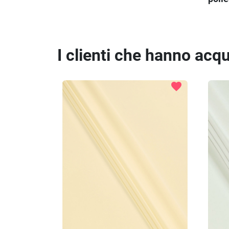
I clienti che hanno ac
favorite