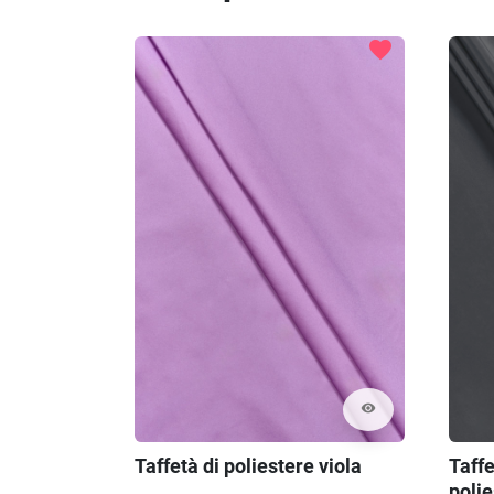
favorite
visibility
Taffetà di poliestere viola
Taffe
polie