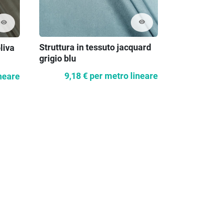
visibility
visibility
Struttura in tessuto jacquard
liva
Organza di
grigio blu
9,18 €
per metro lineare
neare
33,6