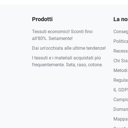
Prodotti
La no
Tessuti economici! Sconti fino
Conse
all'80%. Seriamente!
Politic
Dai un'occhiata alle ultime tendenze!
Recesso
I tessuti e i materiali acquistati più
Chi Si
frequentemente. Seta, raso, cotone.
Metodi
Regula
IL GDP
Campi
Domand
Mappa