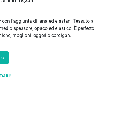
o sconto:
15,30 €
y con l'aggiunta di lana ed elastan. Tessuto a
medio spessore, opaco ed elastico. È perfetto
tuniche, maglioni leggeri o cardigan.
lo
mani!