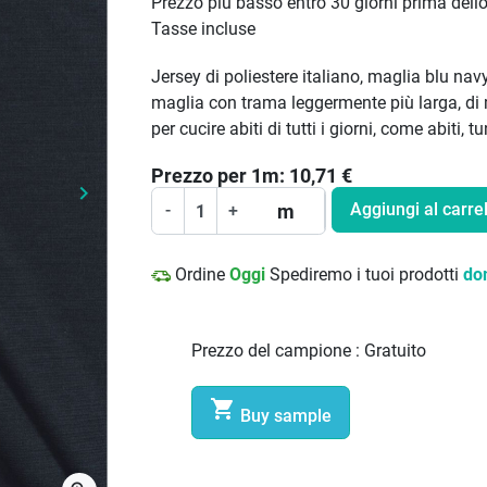
Prezzo più basso entro 30 giorni prima dell
Tasse incluse
Jersey di poliestere italiano, maglia blu nav
maglia con trama leggermente più larga, di 
per cucire abiti di tutti i giorni, come abiti, 
Prezzo per
1
m:
10,71
€
keyboard_arrow_right
Prossimo
Aggiungi al carrel
m
-
+
Ordine
Oggi
Spediremo i tuoi prodotti
do
Prezzo del campione :
Gratuito

Buy sample