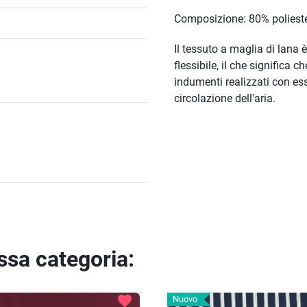
Composizione: 80% polieste
Il tessuto a maglia di lana 
flessibile, il che significa 
indumenti realizzati con ess
circolazione dell'aria.
essa categoria:
favorite
Nuovo