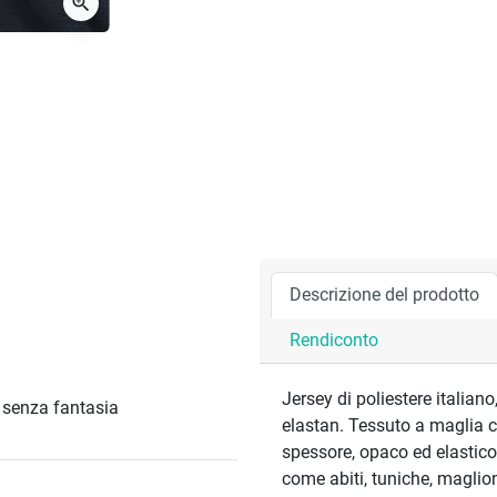
zoom_in
Descrizione del prodotto
Rendiconto
Jersey di poliestere italian
/ senza fantasia
elastan. Tessuto a maglia 
spessore, opaco ed elastico. È
come abiti, tuniche, maglion