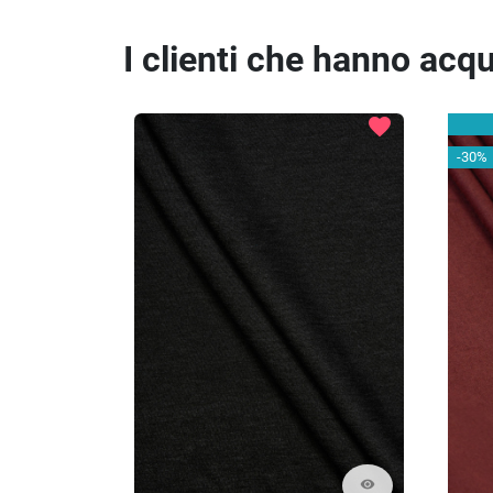
I clienti che hanno ac
favorite
-30%
visibility