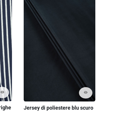
visibility
visibility
righe
Jersey di poliestere blu scuro