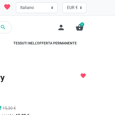
favorite
0
person
shopping_basket

TESSUTI NELL'OFFERTA PERMANENTE
vy
favorite
e
15,30 €