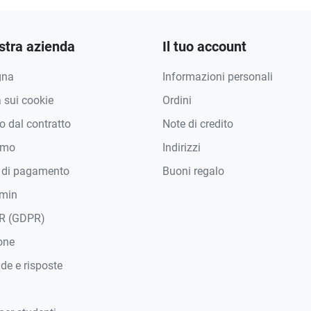
stra azienda
Il tuo account
gna
Informazioni personali
a sui cookie
Ordini
 dal contratto
Note di credito
amo
Indirizzi
 di pagamento
Buoni regalo
min
R (GDPR)
one
e e risposte