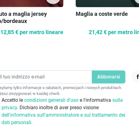
uto a maglia jersey
Maglia a coste verde
o/bordeaux
12,85 €
per metro lineare
21,42 €
per metro li
F
yłamy tylko informacje o rabatach, promocjach i nowych produktach.
esz zrezygnować w każdej chwili.
Accetto le
condizioni generali d'uso
e l'informativa
sulla
privacy
. Dichiaro inoltre di aver preso visione
dell'informativa sull'amministratore e sul trattamento dei
dati personali.