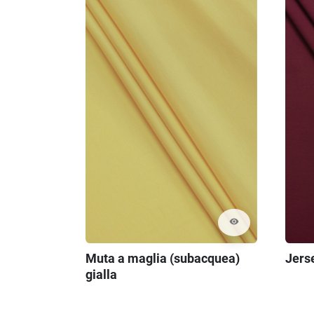
visibility
Muta a maglia (subacquea)
Jers
gialla