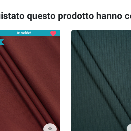
quistato questo prodotto hanno 
favorite
In saldo!
visibility