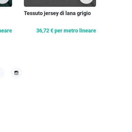
Tessuto jersey di lana grigio
Tessuto a 
lana blu n
neare
36,72 €
per metro lineare
36,7
acebook
Instagram