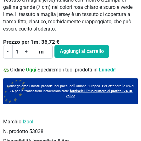
gallina grande (7 cm) nei colori rosa chiaro e scuro e verde
lime. Il tessuto a maglia jersey è un tessuto di copertura a
trama fitta, elastico, morbidamente drappeggiato, che può
essere cucito sfoderato.
Prezzo per
1
m:
36,72
€
Aggiungi al carrello
-
+
m
Ordine
Oggi
Spediremo i tuoi prodotti in
Lunedì!
Consegniamo i nostri prodotti nei paesi dell'Unione Europea. Per ottenere lo 0% di
IVA per le transazioni intracomunitarie
forniscici il tuo numero di partita IVA UE
valido
Marchio
Izpol
N. prodotto
53038