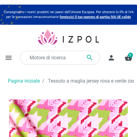
Consegniamo i nostri prodotti nei paesi dell'Unione Europea. Per ottenere lo 0% di IVA
per le transazioni intracomunitarie
forniscici il tuo numero di partita IVA UE valido
0

menu
person
shopping_basket
Pagina iniziale
Tessuto a maglia jersey rosa e verde zam