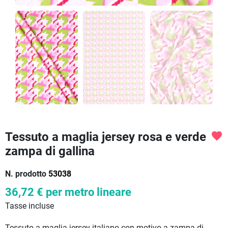
Tessuto a maglia jersey rosa e verde
favorite
zampa di gallina
N. prodotto
53038
36,72 €
per metro lineare
Tasse incluse
Tessuto a maglia jersey italiano con motivo a zampa di