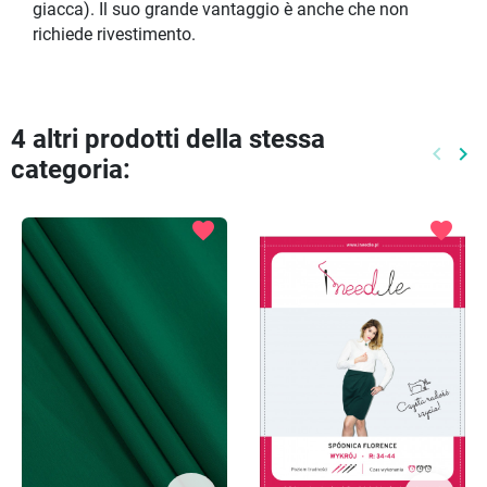
giacca). Il suo grande vantaggio è anche che non
richiede rivestimento.
4 altri prodotti della stessa
keyboard_arrow_left
keyboard_arrow_right
categoria:
Preced
Pr
favorite
favorite