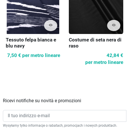
visibility
visibility
Costume di seta nera di
Tessuto felpa bianca e
raso
blu navy
42,84 €
7,50 €
per metro lineare
per metro lineare
Ricevi notifiche su novità e promozioni
Wysyłamy tylko informacje o rabatach, promocjach i nowych produktach.