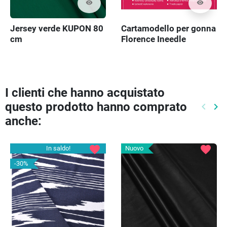
visibility
visibility
Jersey verde KUPON 80
Cartamodello per gonna
cm
Florence Ineedle
I clienti che hanno acquistato
questo prodotto hanno comprato
keyboard_arrow_left
keyboard_arrow_right
Preced
Pr
anche:
favorite
favorite
In saldo!
Nuovo
-30%