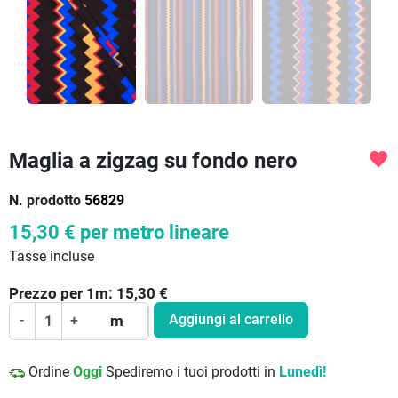
Maglia a zigzag su fondo nero
favorite
N. prodotto
56829
15,30 €
per metro lineare
Tasse incluse
Prezzo per
1
m:
15,30
€
Aggiungi al carrello
-
+
m
Ordine
Oggi
Spediremo i tuoi prodotti in
Lunedì!