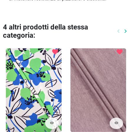
4 altri prodotti della stessa
keyboard_arrow_left
keyboard_arrow_right
categoria:
Preced
Pr
favorite
favorite
visibility
visibility