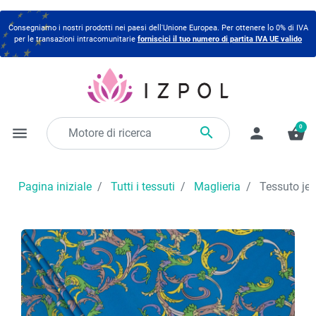
Consegniamo i nostri prodotti nei paesi dell'Unione Europea. Per ottenere lo 0% di IVA
per le transazioni intracomunitarie
forniscici il tuo numero di partita IVA UE valido
0

menu
person
shopping_basket
Pagina iniziale
Tutti i tessuti
Maglieria
Tessuto jer