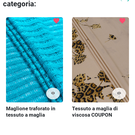
categoria:
Preced
Pr
favorite
favorite
visibility
visibility
Maglione traforato in
Tessuto a maglia di
tessuto a maglia
viscosa COUPON
140cm