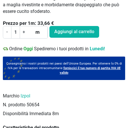
a maglia rivestinte e morbidamente drappeggiato che può
essere cucito sfoderato.
Prezzo per
1
m:
33,66
€
Aggiungi al carrello
-
+
m
Ordine
Oggi
Spediremo i tuoi prodotti in
Lunedì!
Consegniamo i nostri prodotti nei paesi dell'Unione Europea. Per ottenere lo 0% di
IVA per le transazioni intracomunitarie
forniscici il tuo numero di partita IVA UE
valido
Marchio
Izpol
N. prodotto
50654
Disponibilità Immediata
8m
Caratteristiche del prodotto