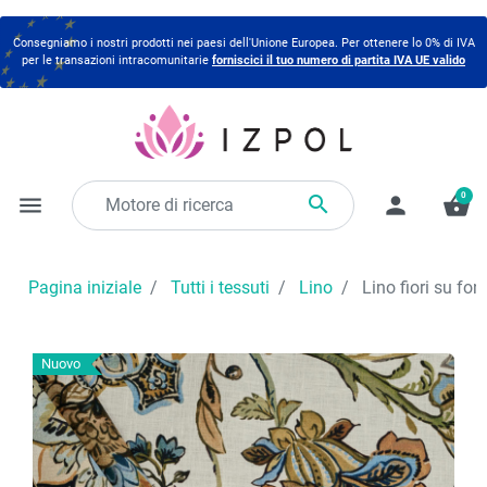
Consegniamo i nostri prodotti nei paesi dell'Unione Europea. Per ottenere lo 0% di IVA
per le transazioni intracomunitarie
forniscici il tuo numero di partita IVA UE valido
0

menu
person
shopping_basket
Pagina iniziale
Tutti i tessuti
Lino
Lino fiori su fon
Nuovo