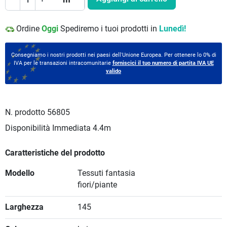
Ordine
Oggi
Spediremo i tuoi prodotti in
Lunedì!
Consegniamo i nostri prodotti nei paesi dell'Unione Europea. Per ottenere lo 0% di
IVA per le transazioni intracomunitarie
forniscici il tuo numero di partita IVA UE
valido
N. prodotto
56805
Disponibilità Immediata
4.4m
Caratteristiche del prodotto
Modello
Tessuti fantasia
fiori/piante
Larghezza
145