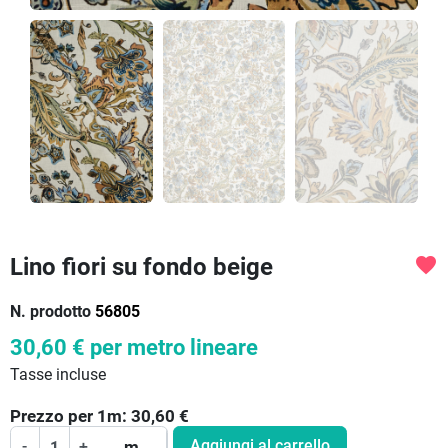
Lino fiori su fondo beige
favorite
N. prodotto
56805
30,60 €
per metro lineare
Tasse incluse
Prezzo per
1
m:
30,60
€
Aggiungi al carrello
-
+
m