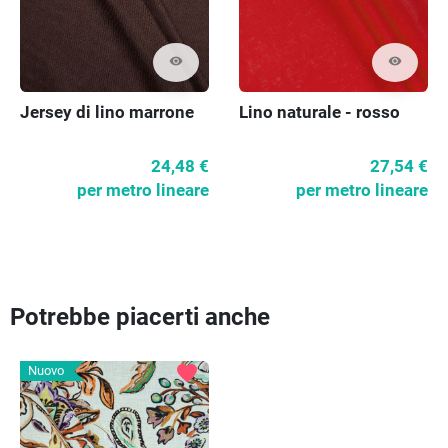
visibility
visibility
Jersey di lino marrone
Lino naturale - rosso
24,48 €
27,54 €
per metro lineare
per metro lineare
Potrebbe piacerti anche
favorite
Nuovo