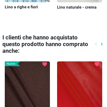
Lino a righe e fiori
Lino naturale - crema
I clienti che hanno acquistato
questo prodotto hanno comprato
keyboard_arrow_left
keyboard_arrow_right
Preced
Pr
anche:
favorite
favorite
Nuovo