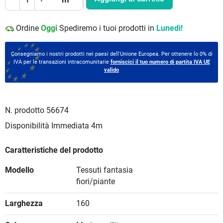
Ordine
Oggi
Spediremo i tuoi prodotti in
Lunedì!
Consegniamo i nostri prodotti nei paesi dell'Unione Europea. Per ottenere lo 0% di
IVA per le transazioni intracomunitarie
forniscici il tuo numero di partita IVA UE
valido
N. prodotto
56674
Disponibilità Immediata
4m
Caratteristiche del prodotto
Modello
Tessuti fantasia
fiori/piante
Larghezza
160