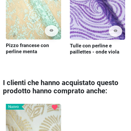
visibility
visibility
Pizzo francese con
Tulle con perline e
perline menta
paillettes - onde viola
I clienti che hanno acquistato questo
prodotto hanno comprato anche:
favorite
Nuovo