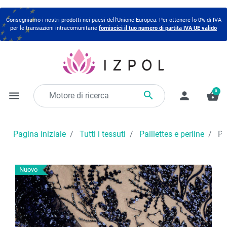
Consegniamo i nostri prodotti nei paesi dell'Unione Europea. Per ottenere lo 0% di IVA
per le transazioni intracomunitarie
forniscici il tuo numero di partita IVA UE valido
0

menu
person
shopping_basket
Pagina iniziale
Tutti i tessuti
Paillettes e perline
Per
Nuovo