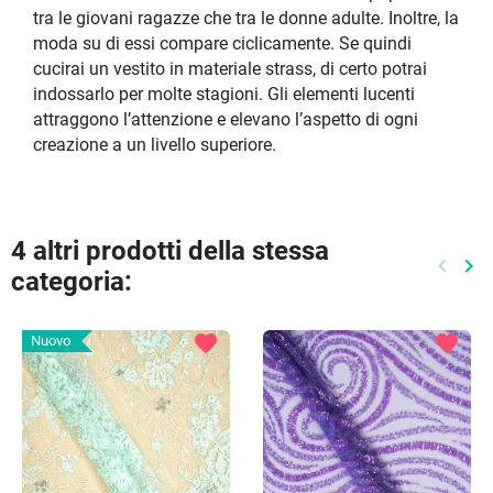
tra le giovani ragazze che tra le donne adulte. Inoltre, la
moda su di essi compare ciclicamente. Se quindi
cucirai un vestito in materiale strass, di certo potrai
indossarlo per molte stagioni. Gli elementi lucenti
attraggono l’attenzione e elevano l’aspetto di ogni
creazione a un livello superiore.
4 altri prodotti della stessa
keyboard_arrow_left
keyboard_arrow_right
categoria:
Preced
Pr
favorite
favorite
Nuovo