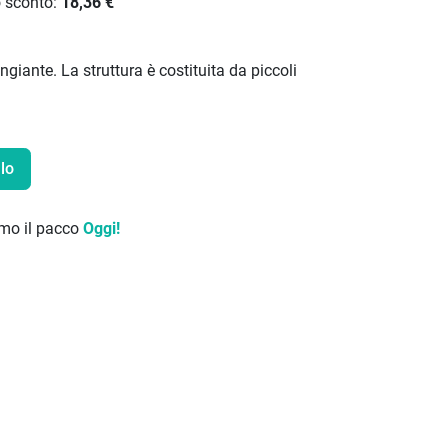
o sconto:
18,36 €
ngiante. La struttura è costituita da piccoli
lo
remo il pacco
Oggi!