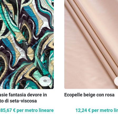
visibility
sie fantasia devore in
Ecopelle beige con rosa
to di seta-viscosa
85,67 €
per metro lineare
12,24 €
per metro li