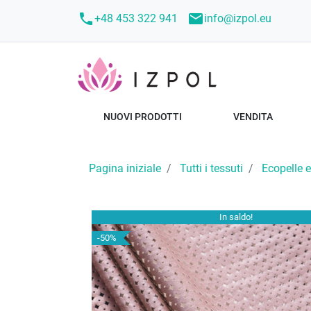
call
mail
+48 453 322 941
info@izpol.eu
NUOVI PRODOTTI
VENDITA
Pagina iniziale
Tutti i tessuti
Ecopelle e
In saldo!
-50%