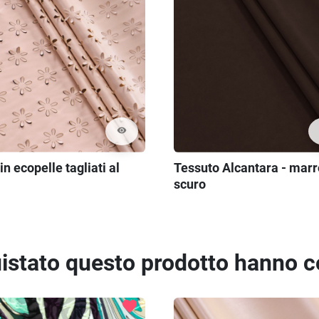
visibility
 in ecopelle tagliati al
Tessuto Alcantara - mar
scuro
quistato questo prodotto hanno 
favorite