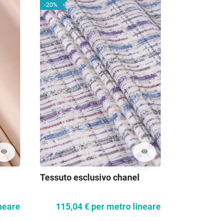
-20%
visibility
visibility
Tessuto esclusivo chanel
Tessuto C
neare
115,04 €
per metro lineare
85,6