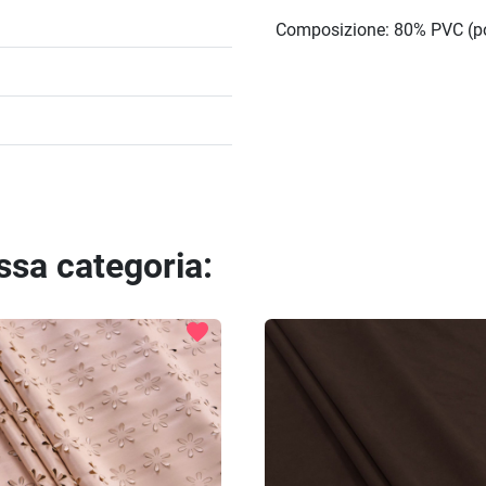
Composizione: 80% PVC (po
essa categoria:
favorite