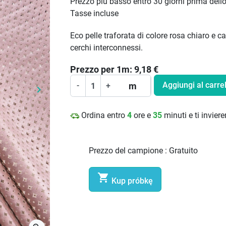
Prezzo più basso entro 30 giorni prima dell
Tasse incluse
Eco pelle traforata di colore rosa chiaro e ca
cerchi interconnessi.
Prezzo per
1
m:
9,18
€
Aggiungi al carrel
m
-
+
keyboard_arrow_right
Prossimo
Ordina entro
4
ore e
35
minuti e ti invie
Prezzo del campione :
Gratuito

Kup próbkę