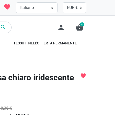
favorite
0
person
shopping_basket

TESSUTI NELL'OFFERTA PERMANENTE
sa chiaro iridescente
favorite
18,36 €