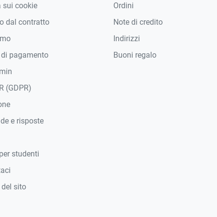
a sui cookie
Ordini
 dal contratto
Note di credito
amo
Indirizzi
 di pagamento
Buoni regalo
min
R (GDPR)
one
e e risposte
per studenti
taci
del sito