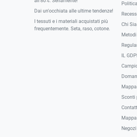
all'80%. Seriamente!
Politic
Dai un'occhiata alle ultime tendenze!
Recesso
I tessuti e i materiali acquistati più
Chi Si
frequentemente. Seta, raso, cotone.
Metodi
Regula
IL GDP
Campi
Domand
Mappa
Sconti 
Contat
Mappa 
Negozi