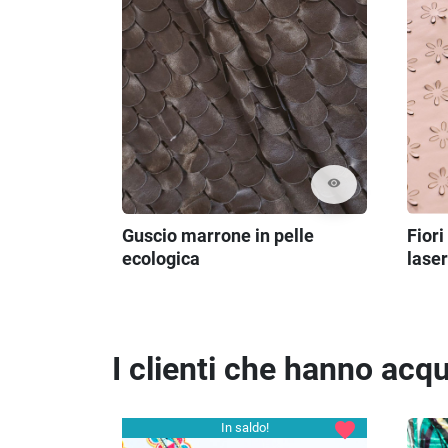
visibility
Guscio marrone in pelle
Fiori
ecologica
laser
I clienti che hanno ac
favorite
In saldo!