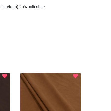
liuretano) 2o% poliestere
favorite
favorite