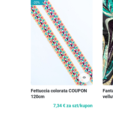
-20%
visibility
Fettuccia colorata COUPON
Fanta
120cm
vellu
7,34 €
za szt/kupon