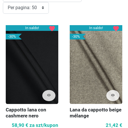
favorite
favorite
In saldo!
In saldo!
-30%
-30%
visibility
visibility
Cappotto lana con
Lana da cappotto beige
cashmere nero
mélange
COUPON 110cm
58,90 €
za szt/kupon
21,42 €