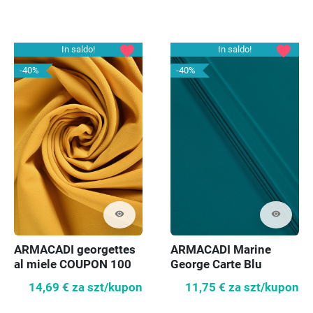
favorite
favorite
In saldo!
In saldo!
-40%
-40%
visibility
visibility
ARMACADI georgettes
ARMACADI Marine
al miele COUPON 100
George Carte Blu
cm
COUPON 80 cm
14,69 €
za szt/kupon
11,75 €
za szt/kupon