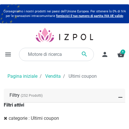
Consegniamo i nostri prodotti nei paesi dell'Unione Europea. Per ottenere lo 0% di IVA
per le transazioni intracomunitarie
forniscici il tuo numero di partita IVA UE valido
0

menu
person
shopping_basket
Pagina iniziale
Vendita
Ultimi coupon
Filtry
(252 Prodotti)
Filtri attivi
categorie : Ultimi coupon