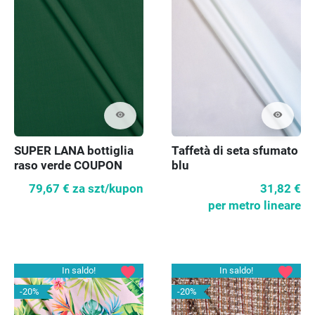
visibility
visibility
SUPER LANA bottiglia
Taffetà di seta sfumato
raso verde COUPON
blu
120 cm
79,67 €
za szt/kupon
31,82 €
per metro lineare
favorite
favorite
In saldo!
In saldo!
-20%
-20%