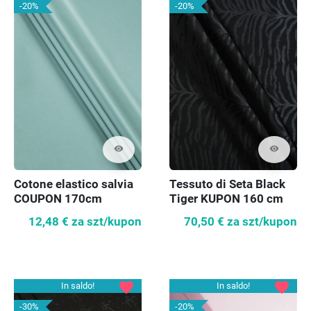
-20%
-20%
visibility
visibility
Cotone elastico salvia
Tessuto di Seta Black
COUPON 170cm
Tiger KUPON 160 cm
12,48 €
za szt/kupon
70,50 €
za szt/kupon
favorite
favorite
In saldo!
In saldo!
-30%
-20%