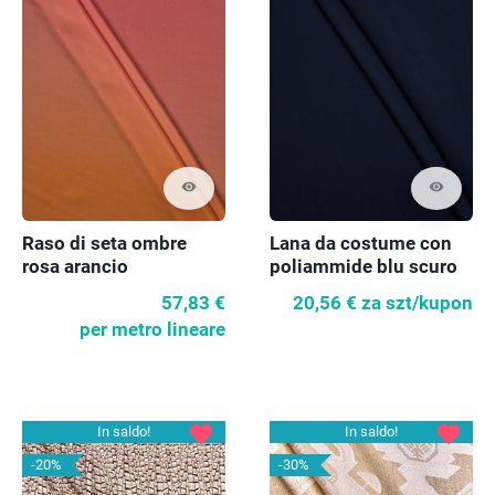
visibility
visibility
Raso di seta ombre
Lana da costume con
rosa arancio
poliammide blu scuro
57,83 €
20,56 €
za szt/kupon
per metro lineare
favorite
favorite
In saldo!
In saldo!
-20%
-30%