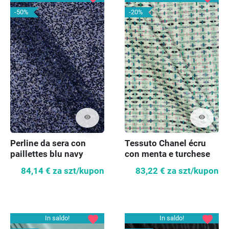
-50%
-20%
visibility
visibility
Perline da sera con
Tessuto Chanel écru
paillettes blu navy
con menta e turchese
COUPON 100cm
84,14 €
za szt/kupon
83,22 €
za szt/kupon
favorite
favorite
In saldo!
In saldo!