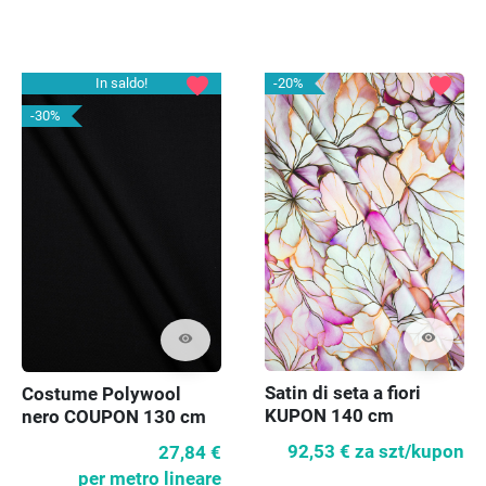
favorite
favorite
In saldo!
-20%
-30%
visibility
visibility
Satin di seta a fiori
Costume Polywool
KUPON 140 cm
nero COUPON 130 cm
92,53 €
za szt/kupon
27,84 €
per metro lineare