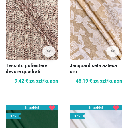
visibility
visibility
Tessuto poliestere
Jacquard seta azteca
devore quadrati
oro
COUPON 110cm
9,42 €
za szt/kupon
48,19 €
za szt/kupon
favorite
favorite
In saldo!
In saldo!
-20%
-20%