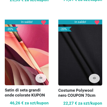
favorite
favorite
In saldo!
In saldo!
-20%
-20%
visibility
visibility
Satin di seta grandi
Costume Polywool
onde colorate KUPON
nero COUPON 70cm
70cm
46,26 €
za szt/kupon
22,27 €
za szt/kupon