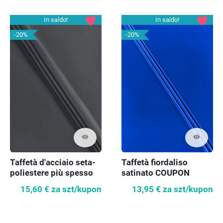
favorite
favorite
In saldo!
In saldo!
-20%
-20%
visibility
visibility
Taffetà d'acciaio seta-
Taffetà fiordaliso
poliestere più spesso
satinato COUPON
60cm
15,60 €
za szt/kupon
13,95 €
za szt/kupon