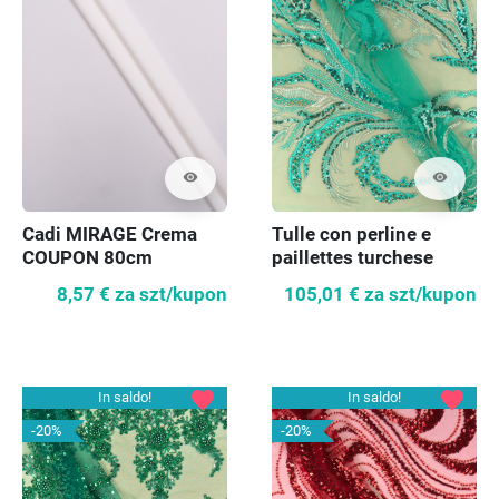
visibility
visibility
Cadi MIRAGE Crema
Tulle con perline e
COUPON 80cm
paillettes turchese
COUPON 110cm
8,57 €
za szt/kupon
105,01 €
za szt/kupon
favorite
favorite
In saldo!
In saldo!
-20%
-20%