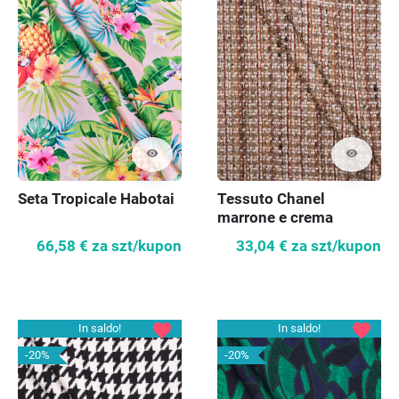
visibility
visibility
Seta Tropicale Habotai
Tessuto Chanel
marrone e crema
66,58 €
za szt/kupon
33,04 €
za szt/kupon
favorite
favorite
In saldo!
In saldo!
-20%
-20%