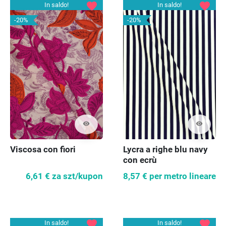
favorite
favorite
In saldo!
In saldo!
-20%
-20%
visibility
visibility
Viscosa con fiori
Lycra a righe blu navy
con ecrù
6,61 €
za szt/kupon
8,57 €
per metro lineare
favorite
favorite
In saldo!
In saldo!