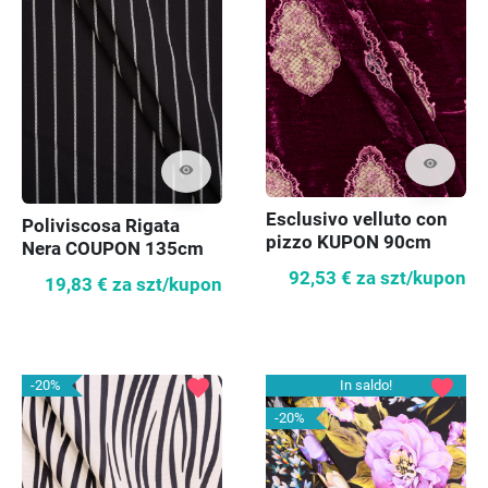
visibility
visibility
Esclusivo velluto con
Poliviscosa Rigata
pizzo KUPON 90cm
Nera COUPON 135cm
92,53 €
za szt/kupon
19,83 €
za szt/kupon
favorite
favorite
-20%
In saldo!
-20%