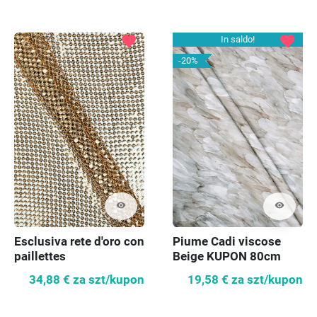
favorite
favorite
In saldo!
-20%
visibility
visibility
Esclusiva rete d'oro con
Piume Cadi viscose
paillettes
Beige KUPON 80cm
34,88 €
za szt/kupon
19,58 €
za szt/kupon