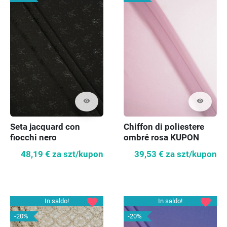
visibility
visibility
Seta jacquard con
Chiffon di poliestere
fiocchi nero
ombré rosa KUPON
170cm
48,19 €
za szt/kupon
39,53 €
za szt/kupon
favorite
favorite
In saldo!
In saldo!
-20%
-20%