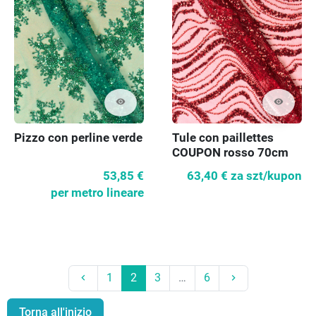
visibility
visibility
Pizzo con perline verde
Tule con paillettes
COUPON rosso 70cm
53,85 €
63,40 €
za szt/kupon
per metro lineare
Precedente
Prossimo
1
2
3
…
6
keyboard_arrow_left
keyboard_arrow_right
Torna all'inizio