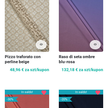
visibility
visibility
Pizzo traforato con
Raso di seta ombre
perline beige
blu-rosa
48,96 €
za szt/kupon
132,18 €
za szt/kupon
favorite
favorite
In saldo!
In saldo!
-30%
-20%