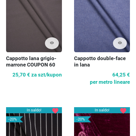
visibility
visibility
Cappotto lana grigio-
Cappotto double-face
marrone COUPON 60
in lana
cm
25,70 €
za szt/kupon
64,25 €
per metro lineare
favorite
favorite
In saldo!
In saldo!
-20%
-20%