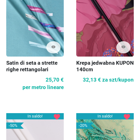
visibility
visibility
Satin di seta a strette
Krepa jedwabna KUPON
righe rettangolari
140cm
25,70 €
32,13 €
za szt/kupon
per metro lineare
favorite
favorite
In saldo!
In saldo!
-50%
-20%