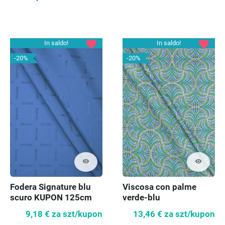
favorite
favorite
In saldo!
In saldo!
-20%
-20%
visibility
visibility
Fodera Signature blu
Viscosa con palme
scuro KUPON 125cm
verde-blu
9,18 €
za szt/kupon
13,46 €
za szt/kupon