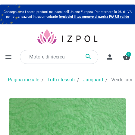
Consegniamo i nostri prodotti nei paesi dell'Unione Europea. Per ottenere lo 0% di IVA
per le transazioni intracomunitarie
forniscici il tuo numero di partita IVA UE valido
0

menu
person
shopping_basket
Pagina iniziale
Tutti i tessuti
Jacquard
Verde jacqu