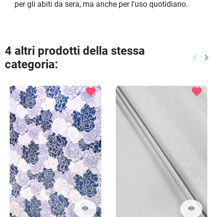
per gli abiti da sera, ma anche per l'uso quotidiano.
4 altri prodotti della stessa
keyboard_arrow_left
keyboard_arrow_right
categoria:
Preced
Pr
favorite
favorite
visibility
visibility