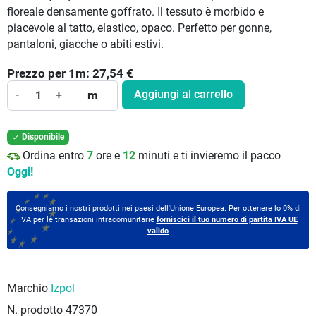
floreale densamente goffrato. Il tessuto è morbido e
piacevole al tatto, elastico, opaco. Perfetto per gonne,
pantaloni, giacche o abiti estivi.
Prezzo per
1
m:
27,54
€
Aggiungi al carrello
-
+
m
Disponibile

Ordina entro
7
ore e
12
minuti e ti invieremo il pacco
Oggi!
Consegniamo i nostri prodotti nei paesi dell'Unione Europea. Per ottenere lo 0% di
IVA per le transazioni intracomunitarie
forniscici il tuo numero di partita IVA UE
valido
Marchio
Izpol
N. prodotto
47370