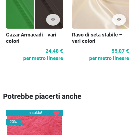
visibility
visibility
Gazar Armacadi - vari
Raso di seta stabile –
colori
vari colori
24,48 €
55,07 €
per metro lineare
per metro lineare
Potrebbe piacerti anche
favorite
In saldo!
-20%