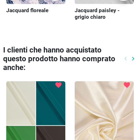
Jacquard floreale
Jacquard paisley -
grigio chiaro
I clienti che hanno acquistato
questo prodotto hanno comprato
keyboard_arrow_left
keyboard_arrow_right
Preced
Pr
anche:
favorite
favorite