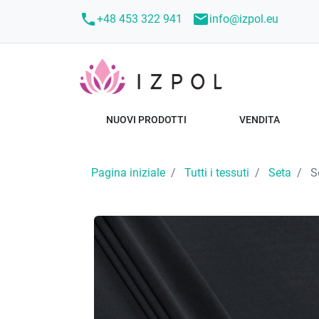
call
mail
+48 453 322 941
info@izpol.eu
NUOVI PRODOTTI
VENDITA
Pagina iniziale
Tutti i tessuti
Seta
So