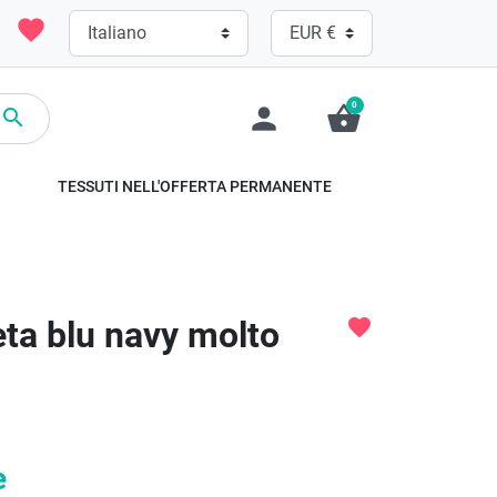
favorite
0
person
shopping_basket

TESSUTI NELL'OFFERTA PERMANENTE
eta blu navy molto
favorite
e