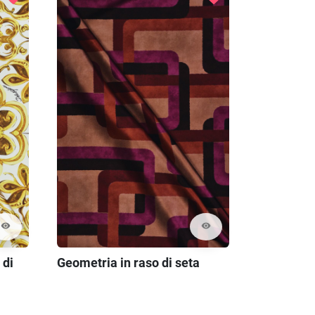
visibility
visibility
 di
Geometria in raso di seta