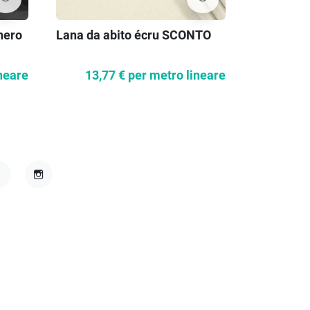
nero
Lana da abito écru SCONTO
Rete di s
neare
13,77 €
per metro lineare
24,4
acebook
Instagram