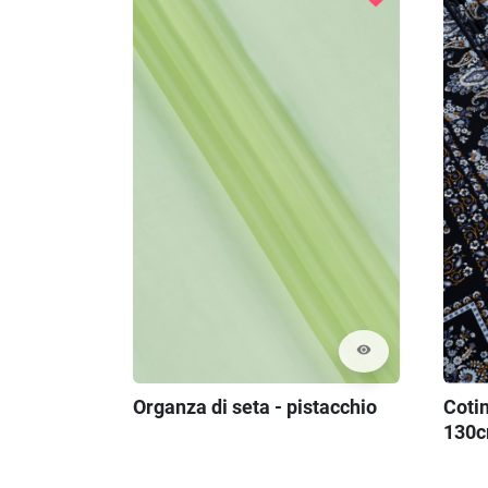
visibility
Organza di seta - pistacchio
Cotin
130