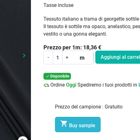
Tasse incluse
Tessuto italiano a trama di georgette sottile
Il tessuto è sottile ma opaco, anelastico, pe
vestito o una gonna eleganti.
Prezzo per
1
m:
18,36
€
keyboard_arrow_right
Aggiungi al carrel
m
-
+
Prossimo
Disponibile

Ordine
Oggi
Spediremo i tuoi prodotti in
Prezzo del campione :
Gratuito

Buy sample