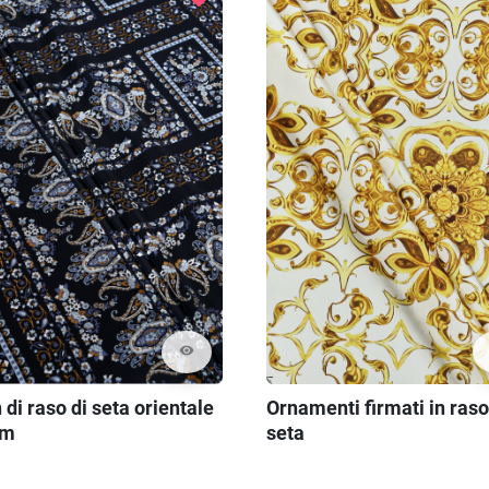
visibility
Ornamenti firmati in raso
 di raso di seta orientale
seta
cm