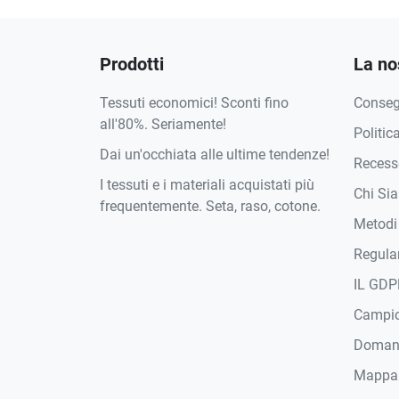
Prodotti
La no
Tessuti economici! Sconti fino
Conse
all'80%. Seriamente!
Politic
Dai un'occhiata alle ultime tendenze!
Recesso
I tessuti e i materiali acquistati più
Chi Si
frequentemente. Seta, raso, cotone.
Metodi
Regula
IL GDP
Campi
Domand
Mappa