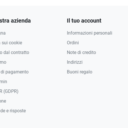
stra azienda
Il tuo account
gna
Informazioni personali
a sui cookie
Ordini
 dal contratto
Note di credito
amo
Indirizzi
 di pagamento
Buoni regalo
min
R (GDPR)
one
e e risposte