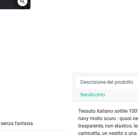
zoom_in
Descrizione del prodotto
Rendiconto
Tessuto italiano sottile 10
navy molto scuro - quasi ner
/ senza fantasia
trasparente, non elastico, l
camicetta, un vestito o una