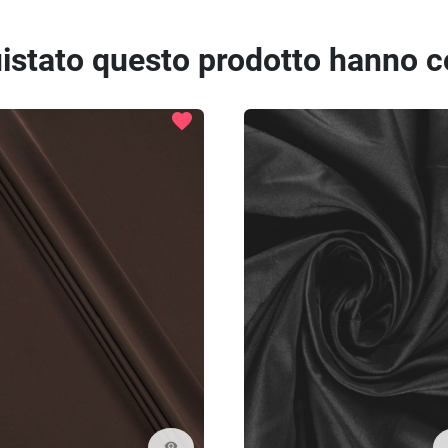
quistato questo prodotto hanno 
favorite
visibility