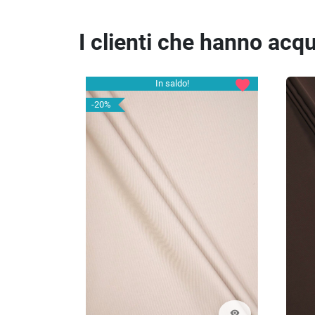
I clienti che hanno ac
favorite
In saldo!
-20%
visibility