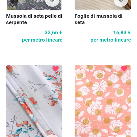
visibility
visibility
Mussola di seta pelle di
Foglie di mussola di
serpente
seta
33,66 €
16,83 €
per metro lineare
per metro lineare
favorite
favorite