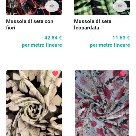
visibility
visibility
Mussola di seta con
Mussola di seta
fiori
leopardata
42,84 €
11,63 €
per metro lineare
per metro lineare
favorite
favorite