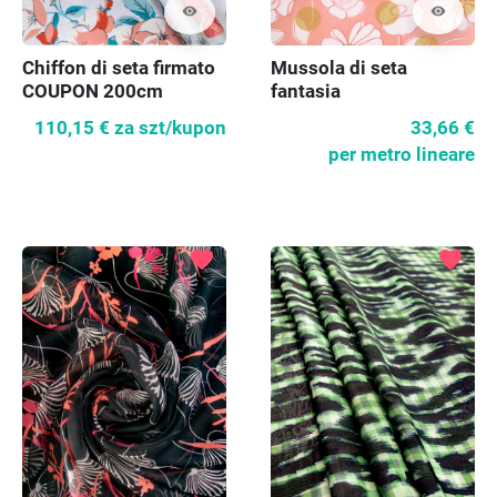
visibility
visibility
Chiffon di seta firmato
Mussola di seta
COUPON 200cm
fantasia
110,15 €
za szt/kupon
33,66 €
per metro lineare
favorite
favorite