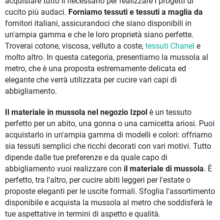
acquistare tutto il necessario per realizzare i progetti di
cucito più audaci.
Forniamo tessuti e tessuti a maglia da
fornitori italiani, assicurandoci che siano disponibili in
un'ampia gamma e che le loro proprietà siano perfette.
Troverai cotone, viscosa, velluto a coste,
tessuti Chanel
e
molto altro. In questa categoria, presentiamo la mussola al
metro, che è una proposta estremamente delicata ed
elegante che verrà utilizzata per cucire vari capi di
abbigliamento.
Il materiale in mussola nel negozio Izpol
è un tessuto
perfetto per un abito, una gonna o una camicetta ariosi. Puoi
acquistarlo in un'ampia gamma di modelli e colori: offriamo
sia tessuti semplici che ricchi decorati con vari motivi. Tutto
dipende dalle tue preferenze e da quale capo di
abbigliamento vuoi realizzare con
il materiale di mussola
. È
perfetto, tra l'altro, per cucire abiti leggeri per l'estate o
proposte eleganti per le uscite formali. Sfoglia l'assortimento
disponibile e acquista la mussola al metro che soddisferà le
tue aspettative in termini di aspetto e qualità.