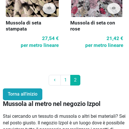
visibility
visibility
Mussola di seta
Mussola di seta con
stampata
rose
27,54 €
21,42 €
per metro lineare
per metro lineare
Precedente
1
2
keyboard_arrow_left
Torna all'inizio
Mussola al metro nel negozio Izpol
Stai cercando un tessuto di mussola o altri bei materiali? Sei
nel posto giusto. Il negozio Izpol è un luogo dove è possibile