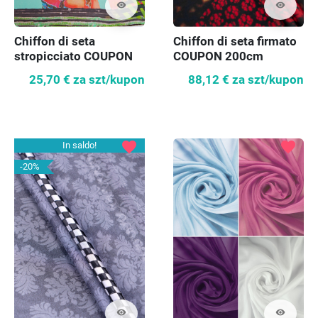
visibility
visibility
Chiffon di seta
Chiffon di seta firmato
stropicciato COUPON
COUPON 200cm
105 cm
25,70 €
za szt/kupon
88,12 €
za szt/kupon
favorite
favorite
In saldo!
-20%
visibility
visibility