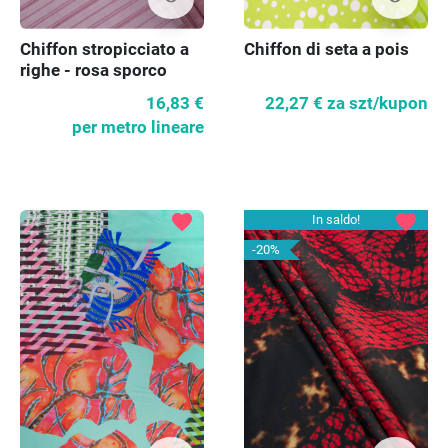
Chiffon stropicciato a
Chiffon di seta a pois
righe - rosa sporco
16,83 €
22,27 €
za szt/kupon
per metro lineare
favorite
favorite
In saldo!
-20%