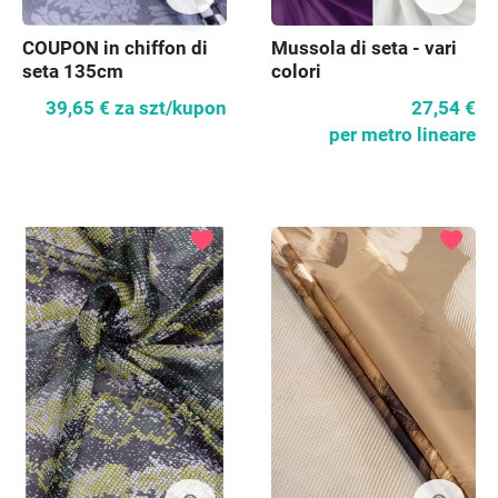
COUPON in chiffon di
Mussola di seta - vari
seta 135cm
colori
39,65 €
za szt/kupon
27,54 €
per metro lineare
favorite
favorite