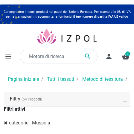
Consegniamo i nostri prodotti nei paesi dell'Unione Europea. Per ottenere lo 0% di IVA
per le transazioni intracomunitarie
forniscici il tuo numero di partita IVA UE valido
0

menu
person
shopping_basket
Pagina iniziale
Tutti i tessuti
Metodo di tessitura
M
Filtry
(64 Prodotti)
Filtri attivi
categorie : Mussola