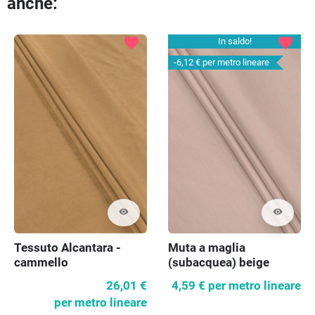
anche:
favorite
favorite
In saldo!
-6,12 €
per metro lineare
visibility
visibility
Tessuto Alcantara -
Muta a maglia
cammello
(subacquea) beige
chiaro
26,01 €
4,59 €
per metro lineare
per metro lineare