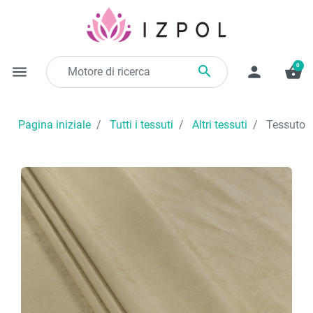
0

menu
person
shopping_basket
Pagina iniziale
Tutti i tessuti
Altri tessuti
Tessuto Al