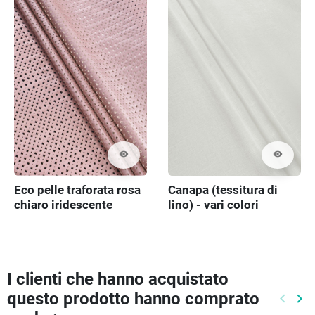
visibility
visibility
Eco pelle traforata rosa
Canapa (tessitura di
chiaro iridescente
lino) - vari colori
I clienti che hanno acquistato
questo prodotto hanno comprato
keyboard_arrow_left
keyboard_arrow_right
Preced
Pr