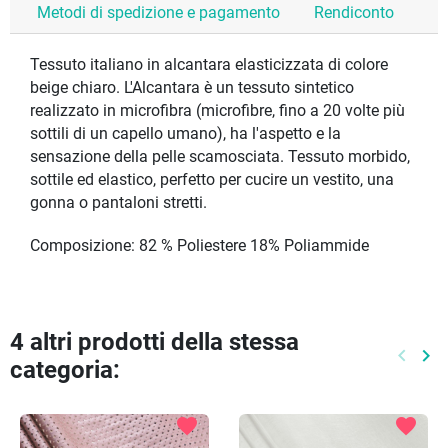
Metodi di spedizione e pagamento
Rendiconto
Tessuto italiano in alcantara elasticizzata di colore
beige chiaro. L'Alcantara è un tessuto sintetico
realizzato in microfibra (microfibre, fino a 20 volte più
sottili di un capello umano), ha l'aspetto e la
sensazione della pelle scamosciata. Tessuto morbido,
sottile ed elastico, perfetto per cucire un vestito, una
gonna o pantaloni stretti.
Composizione: 82 % Poliestere 18% Poliammide
4 altri prodotti della stessa
keyboard_arrow_left
keyboard_arrow_right
categoria:
Preced
Pr
favorite
favorite