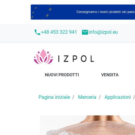
Consegniamo i nostri prodotti nei paesi
call
mail
+48 453 322 941
info@izpol.eu
NUOVI PRODOTTI
VENDITA
Pagina iniziale
Merceria
Applicazioni