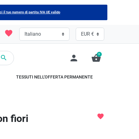
ci il tuo numero di partita IVA UE valido
favorite
0
person
shopping_basket

TESSUTI NELL'OFFERTA PERMANENTE
n fiori
favorite