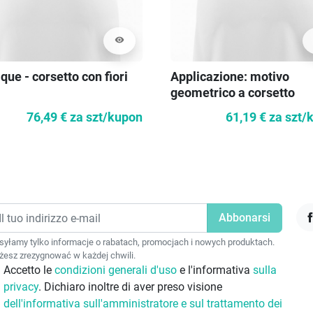
visibility
que - corsetto con fiori
Applicazione: motivo
geometrico a corsetto
76,49 €
za szt/kupon
61,19 €
za szt/
F
yłamy tylko informacje o rabatach, promocjach i nowych produktach.
esz zrezygnować w każdej chwili.
Accetto le
condizioni generali d'uso
e l'informativa
sulla
privacy
. Dichiaro inoltre di aver preso visione
dell'informativa sull'amministratore e sul trattamento dei