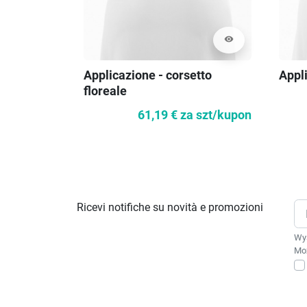
visibility
Applicazione - corsetto
Appli
floreale
61,19 €
za szt/kupon
Ricevi notifiche su novità e promozioni
Wys
Moż