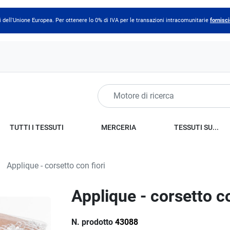
 dell'Unione Europea. Per ottenere lo 0% di IVA per le transazioni intracomunitarie
fornisci
TUTTI I TESSUTI
MERCERIA
TESSUTI SU...
Applique - corsetto con fiori
Applique - corsetto co
N. prodotto
43088