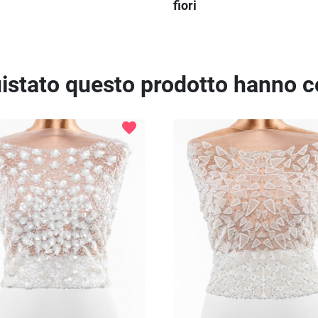
fiori
quistato questo prodotto hanno 
favorite