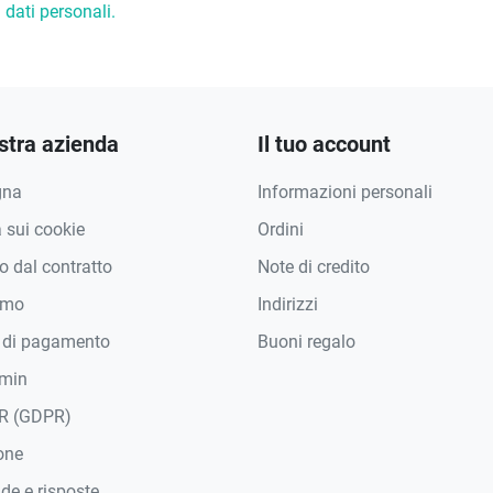
dati personali.
stra azienda
Il tuo account
gna
Informazioni personali
a sui cookie
Ordini
 dal contratto
Note di credito
amo
Indirizzi
 di pagamento
Buoni regalo
min
R (GDPR)
one
e e risposte