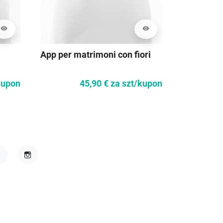
visibility
visibility
App per matrimoni con fiori
Appliqué 
fiori
kupon
45,90 €
za szt/kupon
acebook
Instagram