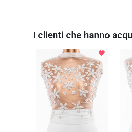
I clienti che hanno ac
favorite