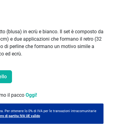
to (blusa) in ecrù e bianco. Il set è composto da
 cm) e due applicazioni che formano il retro (32
o di perline che formano un motivo simile a
co ed ecrù.
ello
remo il pacco
Oggi!
a. Per ottenere lo 0% di IVA per le transazioni intracomunitarie
ero di partita IVA UE valido