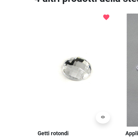
favorite
visibility
Getti rotondi
Appl