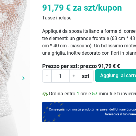
91,79 €
za szt/kupon
Tasse incluse
Appliqué da sposa italiano a forma di corset
tre elementi: un grande frontale (63 cm * 43
cm * 40 cm - ciascuno). Un bellissimo motiv
una griglia, inoltre decorato con fiori in bian
Prezzo per
szt:
prezzo 91,79 €
€
Aggiungi al carr
szt
-
+
keyboard_arrow_right
Prossimo
Ordina entro
1
ore e
57
minuti e ti invie
Consegniamo i nostri prodotti nei paesi dell'Unione Europe
forniscici il tuo num