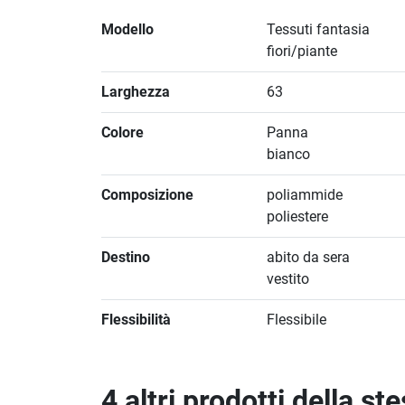
Modello
Tessuti fantasia
fiori/piante
Larghezza
63
Colore
Panna
bianco
Composizione
poliammide
poliestere
Destino
abito da sera
vestito
Flessibilità
Flessibile
4 altri prodotti della st