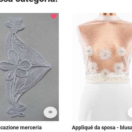
favorite
visibility
icazione merceria
Appliqué da sposa - blus