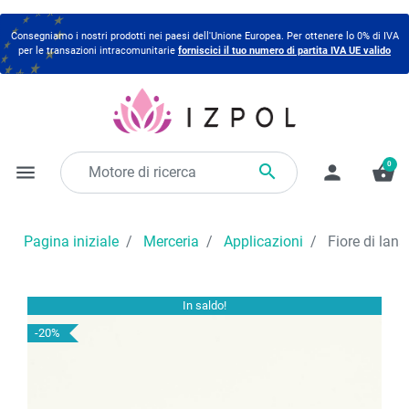
Consegniamo i nostri prodotti nei paesi dell'Unione Europea. Per ottenere lo 0% di IVA
per le transazioni intracomunitarie
forniscici il tuo numero di partita IVA UE valido
0

menu
person
shopping_basket
Pagina iniziale
Merceria
Applicazioni
Fiore di lana
In saldo!
-20%