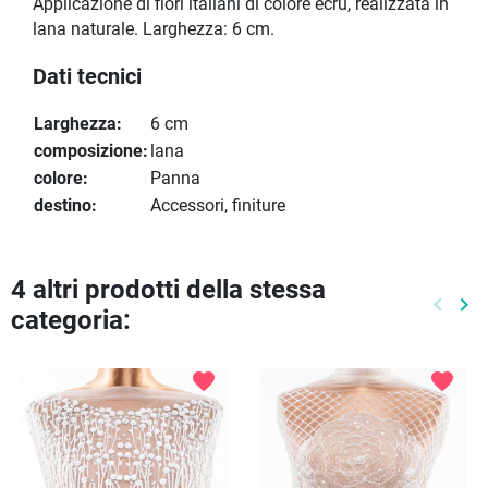
Applicazione di fiori italiani di colore ecrù, realizzata in
lana naturale. Larghezza: 6 cm.
Dati tecnici
Larghezza:
6 cm
composizione:
lana
colore:
Panna
destino:
Accessori, finiture
4 altri prodotti della stessa
keyboard_arrow_left
keyboard_arrow_right
categoria:
Preced
Pr
favorite
favorite