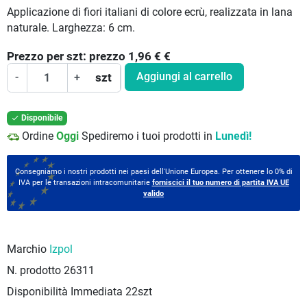
Applicazione di fiori italiani di colore ecrù, realizzata in lana
naturale. Larghezza: 6 cm.
Prezzo per
szt:
prezzo 1,96 €
€
Aggiungi al carrello
-
+
szt
Disponibile

Ordine
Oggi
Spediremo i tuoi prodotti in
Lunedì!
Consegniamo i nostri prodotti nei paesi dell'Unione Europea. Per ottenere lo 0% di
IVA per le transazioni intracomunitarie
forniscici il tuo numero di partita IVA UE
valido
Marchio
Izpol
N. prodotto
26311
Disponibilità Immediata
22szt