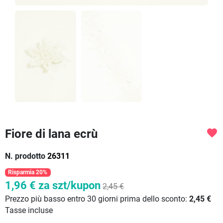
Fiore di lana ecrù
favorite
N. prodotto
26311
Risparmia 20%
1,96 €
za szt/kupon
2,45 €
Prezzo più basso entro 30 giorni prima dello sconto:
2,45 €
Tasse incluse