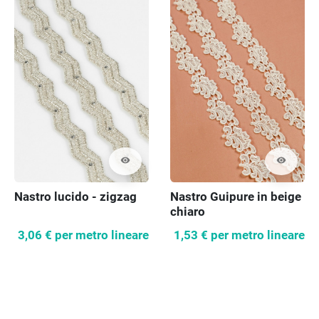
visibility
visibility
Nastro lucido - zigzag
Nastro Guipure in beige
chiaro
3,06 €
per metro lineare
1,53 €
per metro lineare