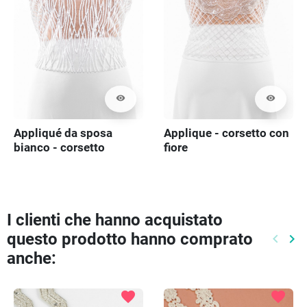
visibility
visibility
Appliqué da sposa
Applique - corsetto con
bianco - corsetto
fiore
I clienti che hanno acquistato
questo prodotto hanno comprato
keyboard_arrow_left
keyboard_arrow_right
Preced
Pr
anche:
favorite
favorite