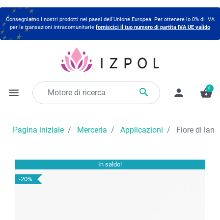
Consegniamo i nostri prodotti nei paesi dell'Unione Europea. Per ottenere lo 0% di IVA
per le transazioni intracomunitarie
forniscici il tuo numero di partita IVA UE valido
0

menu
person
shopping_basket
Pagina iniziale
Merceria
Applicazioni
Fiore di lana
In saldo!
-20%