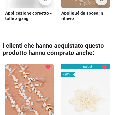
Applicazione corsetto -
Appliqué da sposa in
tulle zigzag
rilievo
I clienti che hanno acquistato questo
prodotto hanno comprato anche:
favorite
favorite
In saldo!
-20%