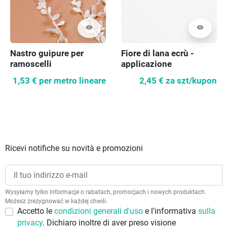
visibility
visibility
Nastro guipure per
Fiore di lana ecrù -
ramoscelli
applicazione
1,53 €
per metro lineare
2,45 €
za szt/kupon
Ricevi notifiche su novità e promozioni
Wysyłamy tylko informacje o rabatach, promocjach i nowych produktach.
Możesz zrezygnować w każdej chwili.
Accetto le
condizioni generali d'uso
e l'informativa
sulla
privacy
. Dichiaro inoltre di aver preso visione