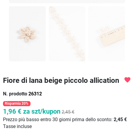
Fiore di lana beige piccolo allication
favorite
N. prodotto
26312
Risparmia 20%
1,96 €
za szt/kupon
2,45 €
Prezzo più basso entro 30 giorni prima dello sconto:
2,45 €
Tasse incluse