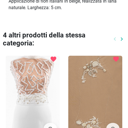
Applicazione di fiori italiani in beige, realizzata in lana
naturale. Larghezza: 5 cm.
4 altri prodotti della stessa
keyboard_arrow_left
keyboard_arrow_right
categoria:
Preced
Pr
favorite
favorite
visibility
visibility