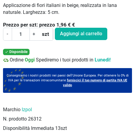
Applicazione di fiori italiani in beige, realizzata in lana
naturale. Larghezza: 5 cm.
Prezzo per
szt:
prezzo 1,96 €
€
Aggiungi al carrello
-
+
szt
Disponibile

Ordine
Oggi
Spediremo i tuoi prodotti in
Lunedì!
Consegniamo i nostri prodotti nei paesi dell'Unione Europea. Per ottenere lo 0% di
IVA per le transazioni intracomunitarie
forniscici il tuo numero di partita IVA UE
valido
Marchio
Izpol
N. prodotto
26312
Disponibilità Immediata
13szt