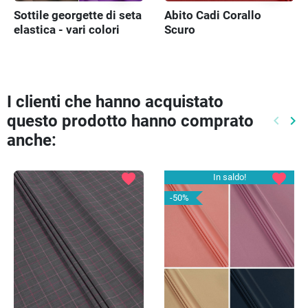
Sottile georgette di seta
Abito Cadi Corallo
elastica - vari colori
Scuro
I clienti che hanno acquistato
questo prodotto hanno comprato
keyboard_arrow_left
keyboard_arrow_right
Preced
Pr
anche:
favorite
favorite
In saldo!
-50%