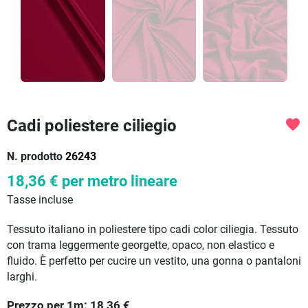
Cadi poliestere ciliegio
favorite
N. prodotto
26243
18,36 €
per metro lineare
Tasse incluse
Tessuto italiano in poliestere tipo cadi color ciliegia. Tessuto
con trama leggermente georgette, opaco, non elastico e
fluido. È perfetto per cucire un vestito, una gonna o pantaloni
larghi.
Prezzo per
1
m:
18,36
€