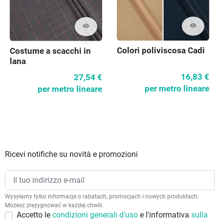
visibility
visibility
Colori poliviscosa Cadi
Costume a scacchi in
lana
16,83 €
27,54 €
per metro lineare
per metro lineare
Ricevi notifiche su novità e promozioni
Wysyłamy tylko informacje o rabatach, promocjach i nowych produktach.
Możesz zrezygnować w każdej chwili.
Accetto le
condizioni generali d'uso
e l'informativa
sulla