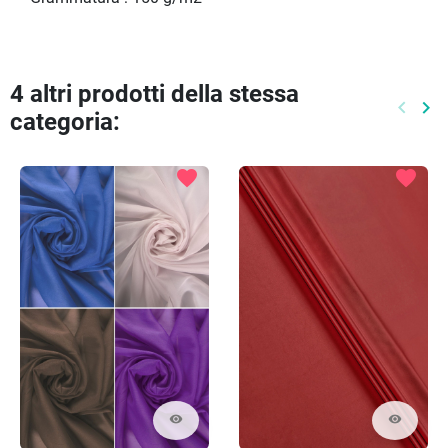
4 altri prodotti della stessa
keyboard_arrow_left
keyboard_arrow_right
categoria:
Preced
Pr
favorite
favorite
visibility
visibility