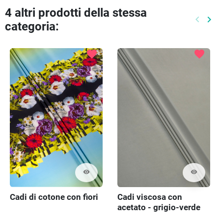
4 altri prodotti della stessa
keyboard_arrow_left
keyboard_arrow_right
categoria:
Preced
Pr
favorite
favorite
visibility
visibility
Cadi di cotone con fiori
Cadi viscosa con
acetato - grigio-verde