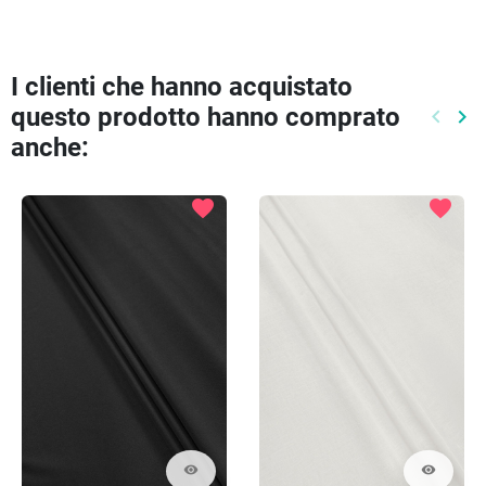
I clienti che hanno acquistato
questo prodotto hanno comprato
keyboard_arrow_left
keyboard_arrow_right
Preced
Pr
anche:
favorite
favorite
visibility
visibility