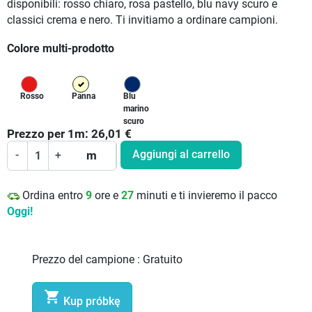
disponibili: rosso chiaro, rosa pastello, blu navy scuro e
classici crema e nero. Ti invitiamo a ordinare campioni.
Colore multi-prodotto
Rosso
Panna
Blu
marino
scuro
Prezzo per
1
m:
26,01
€
Aggiungi al carrello
-
+
m
Ordina entro
9
ore e
27
minuti e ti invieremo il pacco
Oggi!
Prezzo del campione :
Gratuito

Kup próbkę