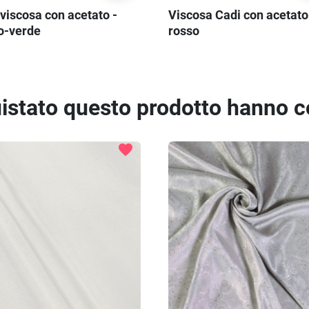
viscosa con acetato -
Viscosa Cadi con acetato
io-verde
rosso
quistato questo prodotto hanno 
favorite