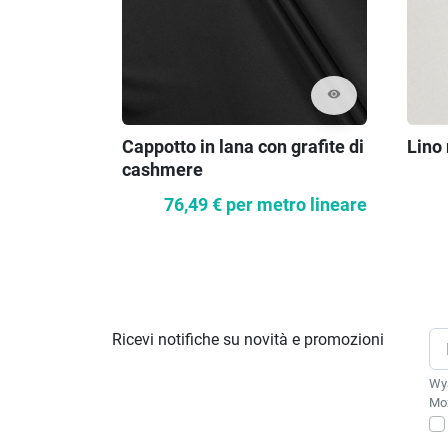
visibility
Cappotto in lana con grafite di
Lino
cashmere
76,49 €
per metro lineare
Ricevi notifiche su novità e promozioni
Wys
Moż