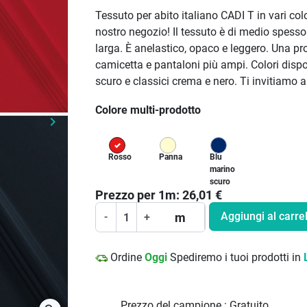
Tessuto per abito italiano CADI T in vari col
nostro negozio! Il tessuto è di medio spess
larga. È anelastico, opaco e leggero. Una pr
camicetta e pantaloni più ampi. Colori dispon
scuro e classici crema e nero. Ti invitiamo 
Colore multi-prodotto
keyboard_arrow_right
Prossimo
Rosso
Panna
Blu
marino
scuro
Prezzo per
1
m:
26,01
€
Aggiungi al carrel
m
-
+
Ordine
Oggi
Spediremo i tuoi prodotti in
Prezzo del campione :
Gratuito