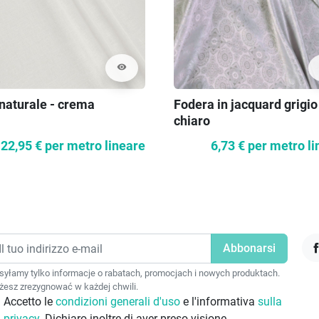
visibility
 naturale - crema
Fodera in jacquard grigio
chiaro
22,95 €
per metro lineare
6,73 €
per metro li
F
yłamy tylko informacje o rabatach, promocjach i nowych produktach.
esz zrezygnować w każdej chwili.
Accetto le
condizioni generali d'uso
e l'informativa
sulla
privacy
. Dichiaro inoltre di aver preso visione