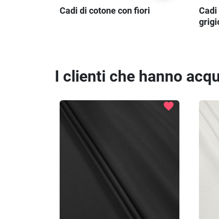
Cadi di cotone con fiori
Cadi 
grig
I clienti che hanno ac
favorite