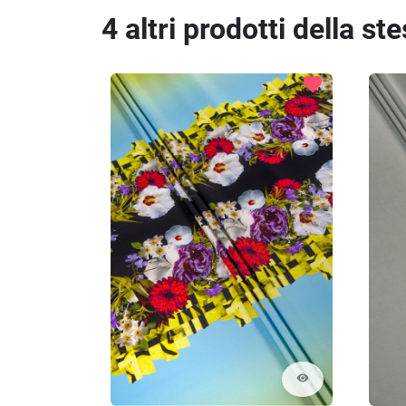
4 altri prodotti della st
favorite
visibility