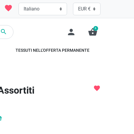
favorite
0
person
shopping_basket

TESSUTI NELL'OFFERTA PERMANENTE
Assortiti
favorite
e