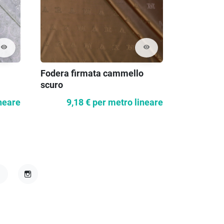
visibility
visibility
Fodera firmata cammello
Tessuto C
scuro
neare
9,18 €
per metro lineare
19,8
acebook
Instagram