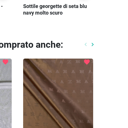
 -
Sottile georgette di seta blu
navy molto scuro
comprato anche:
keyboard_arrow_left
keyboard_arrow_right
Precedente
Prossimo
favorite
favorite