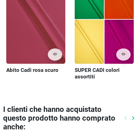
visibility
visibility
Abito Cadi rosa scuro
SUPER CADI colori
assortiti
I clienti che hanno acquistato
questo prodotto hanno comprato
keyboard_arrow_left
keyboard_arrow_right
Preced
Pr
anche: