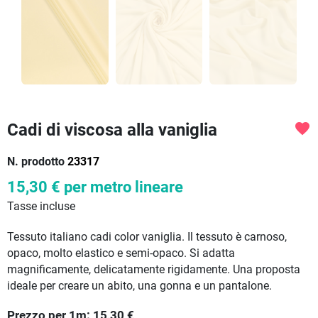
Cadi di viscosa alla vaniglia
favorite
N. prodotto
23317
15,30 €
per metro lineare
Tasse incluse
Tessuto italiano cadi color vaniglia. Il tessuto è carnoso,
opaco, molto elastico e semi-opaco. Si adatta
magnificamente, delicatamente rigidamente. Una proposta
ideale per creare un abito, una gonna e un pantalone.
Prezzo per
1
m:
15,30
€