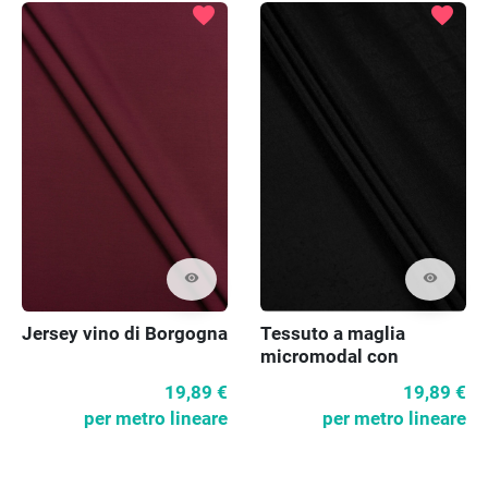
favorite
favorite
visibility
visibility
Jersey vino di Borgogna
Tessuto a maglia
micromodal con
cashmere nero
19,89 €
19,89 €
per metro lineare
per metro lineare