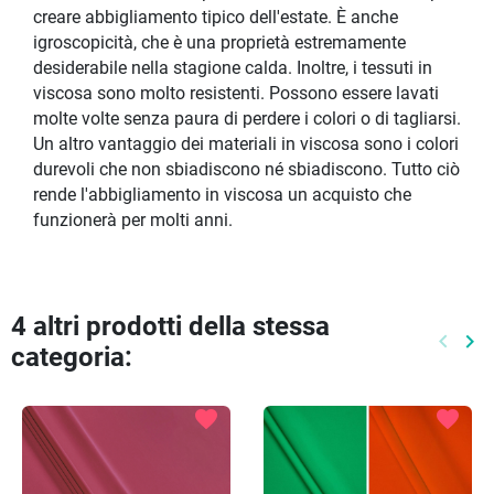
creare abbigliamento tipico dell'estate. È anche
igroscopicità, che è una proprietà estremamente
desiderabile nella stagione calda. Inoltre, i tessuti in
viscosa sono molto resistenti. Possono essere lavati
molte volte senza paura di perdere i colori o di tagliarsi.
Un altro vantaggio dei materiali in viscosa sono i colori
durevoli che non sbiadiscono né sbiadiscono. Tutto ciò
rende l'abbigliamento in viscosa un acquisto che
funzionerà per molti anni.
4 altri prodotti della stessa
keyboard_arrow_left
keyboard_arrow_right
categoria:
Preced
Pr
favorite
favorite