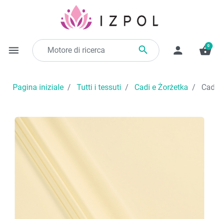
0

menu
person
shopping_basket
Pagina iniziale
Tutti i tessuti
Cadi e Żorżetka
Cadi 