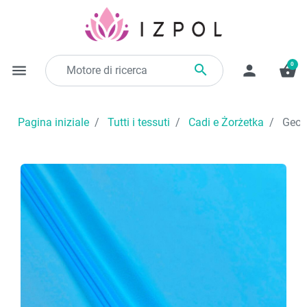
0

menu
person
shopping_basket
Pagina iniziale
Tutti i tessuti
Cadi e Żorżetka
Georg