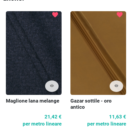
favorite
favorite
visibility
visibility
Maglione lana melange
Gazar sottile - oro
antico
21,42 €
11,63 €
per metro lineare
per metro lineare