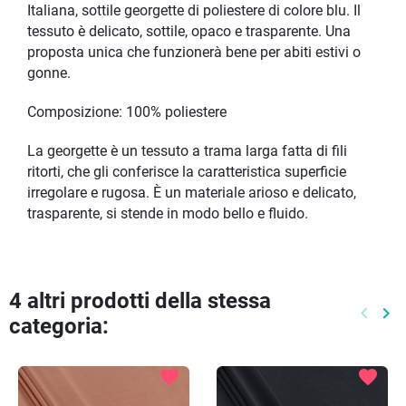
Italiana, sottile georgette di poliestere di colore blu. Il
tessuto è delicato, sottile, opaco e trasparente. Una
proposta unica che funzionerà bene per abiti estivi o
gonne.
Composizione: 100% poliestere
La georgette è un tessuto a trama larga fatta di fili
ritorti, che gli conferisce la caratteristica superficie
irregolare e rugosa. È un materiale arioso e delicato,
trasparente, si stende in modo bello e fluido.
4 altri prodotti della stessa
keyboard_arrow_left
keyboard_arrow_right
categoria:
Preced
Pr
favorite
favorite