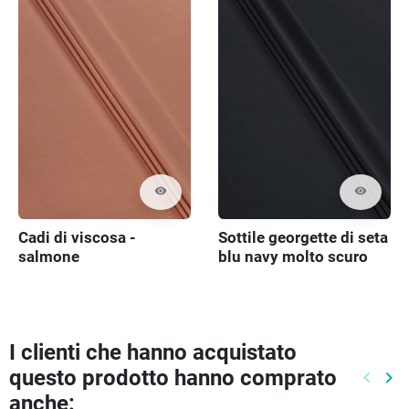
visibility
visibility
Cadi di viscosa -
Sottile georgette di seta
salmone
blu navy molto scuro
I clienti che hanno acquistato
questo prodotto hanno comprato
keyboard_arrow_left
keyboard_arrow_right
Preced
Pr
anche: