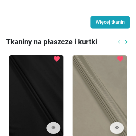
Więcej tkanin
Tkaniny na płaszcze i kurtki
keyboard_arrow_left
keyboard_arrow_right
Poprzed
Nast
favorite
favorite
visibility
visibility