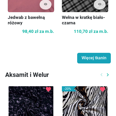
visibility
visibility
Jedwab z bawełną
Wełna w kratkę biało-
różowy
czarna
98,40 zł
za m.b.
110,70 zł
za m.b.
Więcej tkanin
Aksamit i Welur
keyboard_arrow_left
keyboard_arrow_right
Poprzed
Nast
favorite
favorite
-20%