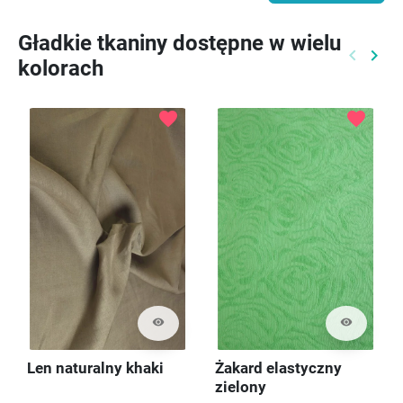
Gładkie tkaniny dostępne w wielu
keyboard_arrow_left
keyboard_arrow_right
kolorach
Poprzed
Nast
favorite
favorite
visibility
visibility
Len naturalny khaki
Żakard elastyczny
zielony