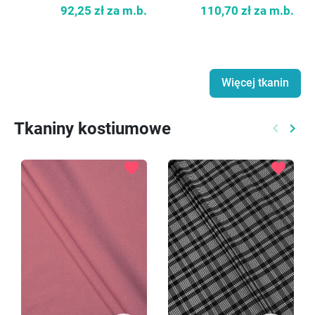
92,25 zł
za m.b.
110,70 zł
za m.b.
Więcej tkanin
Tkaniny kostiumowe
keyboard_arrow_left
keyboard_arrow_right
Poprzed
Nast
favorite
favorite