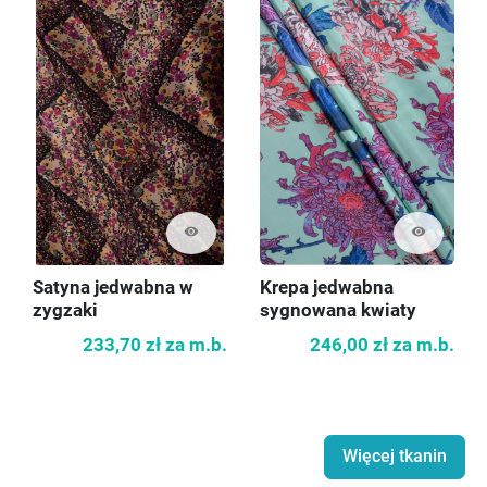
visibility
visibility
Satyna jedwabna w
Krepa jedwabna
zygzaki
sygnowana kwiaty
233,70 zł
za m.b.
246,00 zł
za m.b.
Więcej tkanin