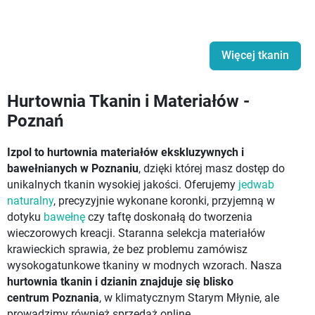
Więcej tkanin
Hurtownia Tkanin i Materiałów -
Poznań
Izpol to hurtownia materiałów ekskluzywnych i
bawełnianych w Poznaniu
, dzięki której masz dostęp do
unikalnych tkanin wysokiej jakości. Oferujemy
jedwab
naturalny
, precyzyjnie wykonane koronki, przyjemną w
dotyku
bawełnę
czy taftę doskonałą do tworzenia
wieczorowych kreacji. Staranna selekcja materiałów
krawieckich sprawia, że bez problemu zamówisz
wysokogatunkowe tkaniny w modnych wzorach. Nasza
hurtownia tkanin i dzianin znajduje się blisko
centrum Poznania
, w klimatycznym Starym Młynie, ale
prowadzimy również sprzedaż online.