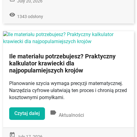
July 20, 2026
remove_red_eye
1343 odsłony
Ile materiału potrzebujesz? Praktyczny
kalkulator krawiecki dla
najpopularniejszych krojów
Planowanie szycia wymaga precyzji matematycznej.
Narzędzia cyfrowe ułatwiają ten proces i chronią przed
kosztownymi pomyłkami.
label
Czytaj dalej
Aktualności
today
July 17, 2026