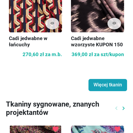
visibility
visibility
Cadi jedwabne w
Cadi jedwabne
łańcuchy
wzorzyste KUPON 150
cm
270,60 zł
za m.b.
369,00 zł
za szt/kupon
Więcej tkanin
Tkaniny sygnowane, znanych
keyboard_arrow_left
keyboard_arrow_right
projektantów
Poprzed
Nast
favorite
favorite