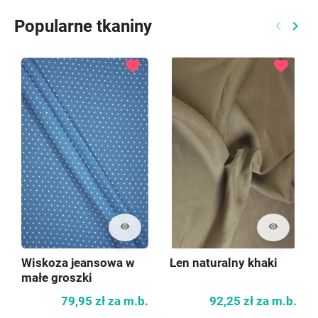
Popularne tkaniny
keyboard_arrow_left
keyboard_arrow_right
Poprzed
Nast
favorite
favorite
visibility
visibility
Wiskoza jeansowa w
Len naturalny khaki
małe groszki
79,95 zł
za m.b.
92,25 zł
za m.b.