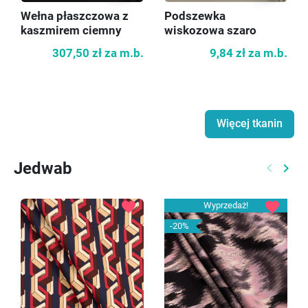
Wełna płaszczowa z
Podszewka
kaszmirem ciemny
wiskozowa szaro
granat
zielona
307,50 zł
za m.b.
9,84 zł
za m.b.
Więcej tkanin
Jedwab
keyboard_arrow_left
keyboard_arrow_right
Poprzed
Nast
favorite
favorite
Wyprzedaż!
-20%