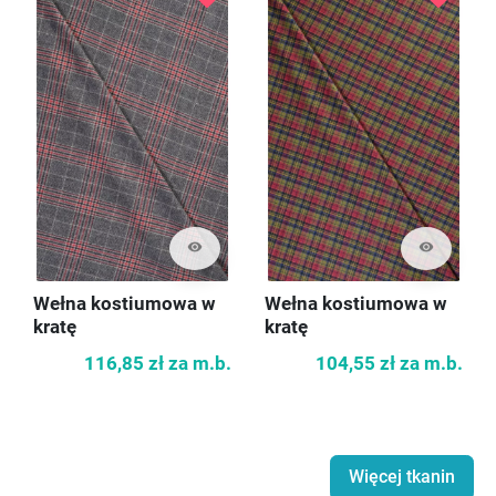
visibility
visibility
Wełna kostiumowa w
Wełna kostiumowa w
kratę
kratę
116,85 zł
za m.b.
104,55 zł
za m.b.
Więcej tkanin