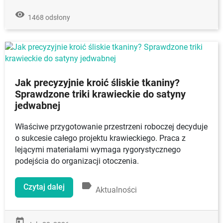
remove_red_eye
1468 odsłony
Jak precyzyjnie kroić śliskie tkaniny?
Sprawdzone triki krawieckie do satyny
jedwabnej
Właściwe przygotowanie przestrzeni roboczej decyduje
o sukcesie całego projektu krawieckiego. Praca z
lejącymi materiałami wymaga rygorystycznego
podejścia do organizacji otoczenia.
label
Czytaj dalej
Aktualności
today