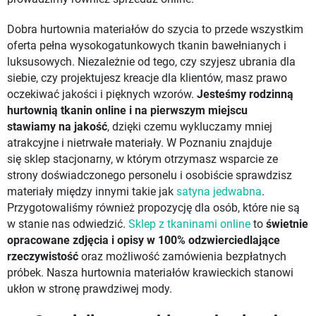
Dobra hurtownia materiałów do szycia to przede wszystkim
oferta pełna wysokogatunkowych tkanin bawełnianych i
luksusowych. Niezależnie od tego, czy szyjesz ubrania dla
siebie, czy projektujesz kreacje dla klientów, masz prawo
oczekiwać jakości i pięknych wzorów.
Jesteśmy rodzinną
hurtownią tkanin online i na pierwszym miejscu
stawiamy
na jakość
, dzięki czemu wykluczamy mniej
atrakcyjne i nietrwałe materiały. W Poznaniu znajduje
się sklep stacjonarny, w którym otrzymasz wsparcie ze
strony doświadczonego personelu i osobiście sprawdzisz
materiały między innymi takie jak
satyna jedwabna
.
Przygotowaliśmy również propozycję dla osób, które nie są
w stanie nas odwiedzić.
Sklep z tkaninami online
to
świetnie
opracowane zdjęcia i opisy w 100% odzwierciedlające
rzeczywistość
oraz możliwość zamówienia bezpłatnych
próbek. Nasza hurtownia materiałów krawieckich stanowi
ukłon w stronę prawdziwej mody.