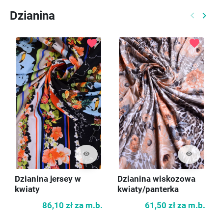
Dzianina
keyboard_arrow_left
keyboard_arrow_right
Poprzed
Nast
favorite
favorite
visibility
visibility
Dzianina jersey w
Dzianina wiskozowa
kwiaty
kwiaty/panterka
86,10 zł
za m.b.
61,50 zł
za m.b.