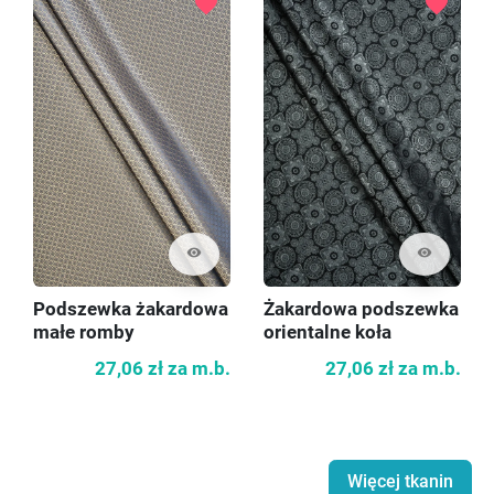
favorite
favorite
visibility
visibility
Podszewka żakardowa
Żakardowa podszewka
małe romby
orientalne koła
27,06 zł
za m.b.
27,06 zł
za m.b.
Więcej tkanin