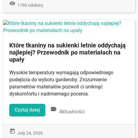
remove_red_eye
1790 odsłony
Które tkaniny na sukienki letnie oddychają
najlepiej? Przewodnik po materiałach na
upały
Wysokie temperatury wymagają odpowiedniego
podejścia do wyboru garderoby. Zrozumienie
parametrów materiałów pozwoli ci uniknąć
dyskomfortu i nadmiernego pocenia.
label
Czytaj dalej
Aktualności
today
July 24, 2026