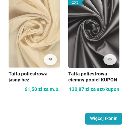
-20%
visibility
visibility
Tafta poliestrowa
Tafta poliestrowa
jasny beż
ciemny popiel KUPON
140cm
61,50 zł
za m.b.
130,87 zł
za szt/kupon
Więcej tkanin