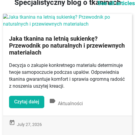
Specjalistyczny blog o tkaninach
See all articles
Jaka tkanina na letnią sukienkę?
Przewodnik po naturalnych i przewiewnych
materiałach
Decyzja o zakupie konkretnego materiału determinuje
twoje samopoczucie podczas upałów. Odpowiednia
tkanina gwarantuje komfort i sprawia ogromną radość
z noszenia uszytej kreacji.
label
Czytaj dalej
Aktualności
today
July 27, 2026