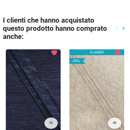
I clienti che hanno acquistato
questo prodotto hanno comprato
keyboard_arrow_left
keyboard_arrow_right
Preced
Pr
anche:
favorite
favorite
In saldo!
-20%
visibility
visibility