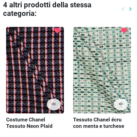
4 altri prodotti della stessa
keyboard_arrow_left
keyboard_arrow_right
categoria:
Preced
Pr
favorite
favorite
visibility
visibility
Costume Chanel
Tessuto Chanel écru
Tessuto Neon Plaid
con menta e turchese