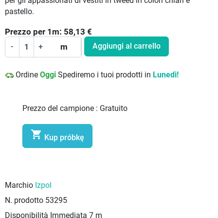
per gli appassionati di vestiti in tweed in colori chiari e
pastello.
Prezzo per
1
m:
58,13
€
Aggiungi al carrello
-
+
m
Ordine
Oggi
Spediremo i tuoi prodotti in
Lunedì!
Prezzo del campione :
Gratuito

Kup próbkę
Marchio
Izpol
N. prodotto
53295
Disponibilità Immediata
7 m