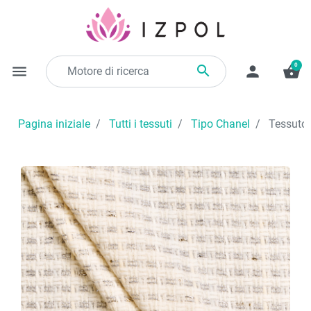
0

menu
person
shopping_basket
Pagina iniziale
Tutti i tessuti
Tipo Chanel
Tessuto 