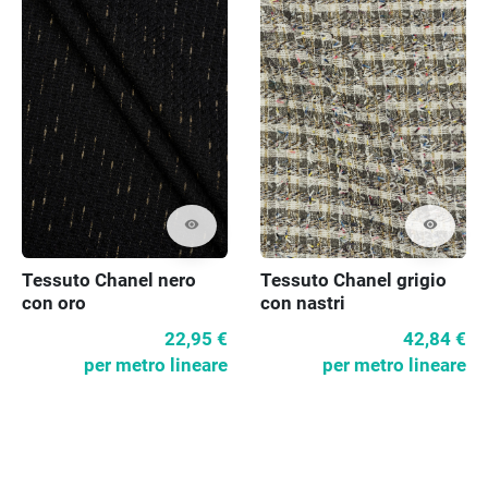
visibility
visibility
Tessuto Chanel nero
Tessuto Chanel grigio
con oro
con nastri
22,95 €
42,84 €
per metro lineare
per metro lineare