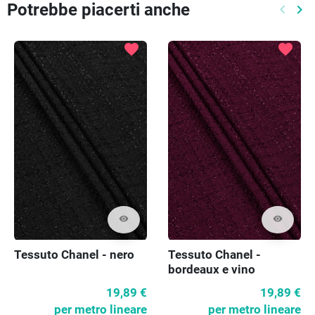
Potrebbe piacerti anche
keyboard_arrow_left
keyboard_arrow_right
Preced
Pr
favorite
favorite
visibility
visibility
Tessuto Chanel - nero
Tessuto Chanel -
bordeaux e vino
19,89 €
19,89 €
per metro lineare
per metro lineare