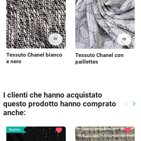
visibility
visibility
Tessuto Chanel bianco
Tessuto Chanel con
e nero
paillettes
I clienti che hanno acquistato
questo prodotto hanno comprato
keyboard_arrow_left
keyboard_arrow_right
Preced
Pr
anche:
favorite
favorite
Nuovo