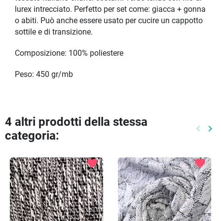
lurex intrecciato. Perfetto per set come: giacca + gonna
o abiti. Può anche essere usato per cucire un cappotto
sottile e di transizione.
Composizione: 100% poliestere
Peso: 450 gr/mb
4 altri prodotti della stessa
keyboard_arrow_left
keyboard_arrow_right
categoria:
Preced
Pr
favorite
favorite