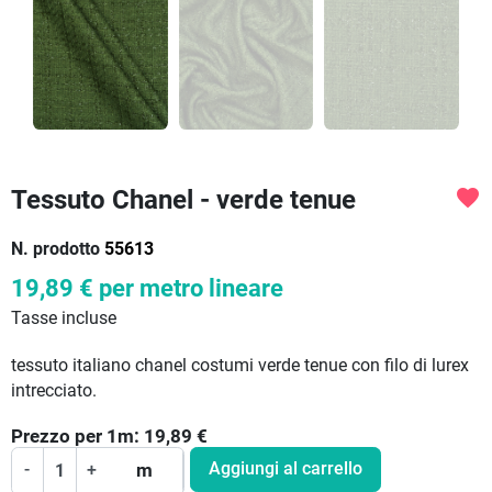
Tessuto Chanel - verde tenue
favorite
N. prodotto
55613
19,89 €
per metro lineare
Tasse incluse
tessuto italiano chanel costumi verde tenue con filo di lurex
intrecciato.
Prezzo per
1
m:
19,89
€
Aggiungi al carrello
-
+
m