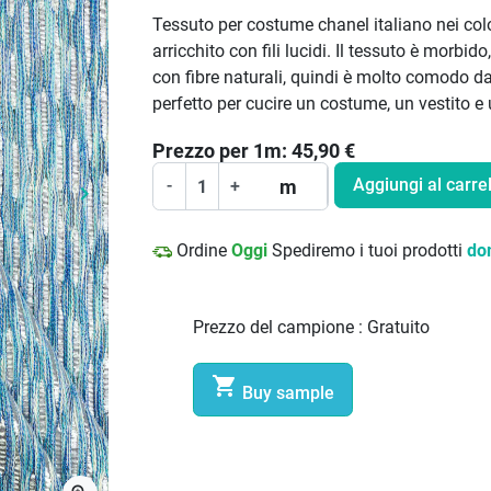
Tessuto per costume chanel italiano nei col
arricchito con fili lucidi. Il tessuto è morbi
con fibre naturali, quindi è molto comodo da
perfetto per cucire un costume, un vestito e 
Prezzo per
1
m:
45,90
€
Aggiungi al carrel
m
-
+
keyboard_arrow_right
Prossimo
Ordine
Oggi
Spediremo i tuoi prodotti
do
Prezzo del campione :
Gratuito

Buy sample