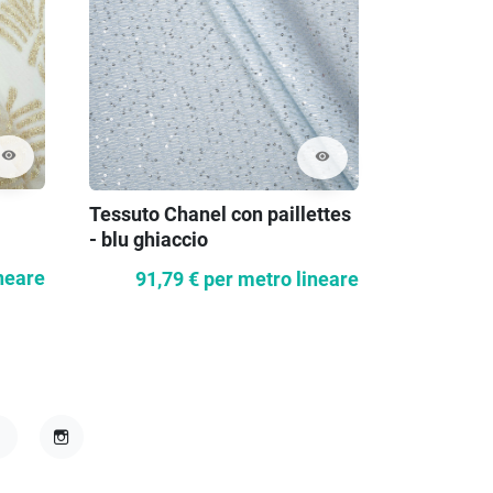
visibility
visibility
Onde di r
Tessuto Chanel con paillettes
- blu ghiaccio
neare
61,1
91,79 €
per metro lineare
acebook
Instagram