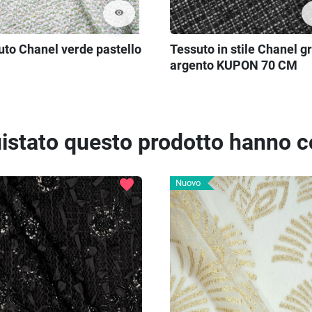
visibility
uto Chanel verde pastello
Tessuto in stile Chanel gr
argento KUPON 70 CM
quistato questo prodotto hanno 
favorite
Nuovo