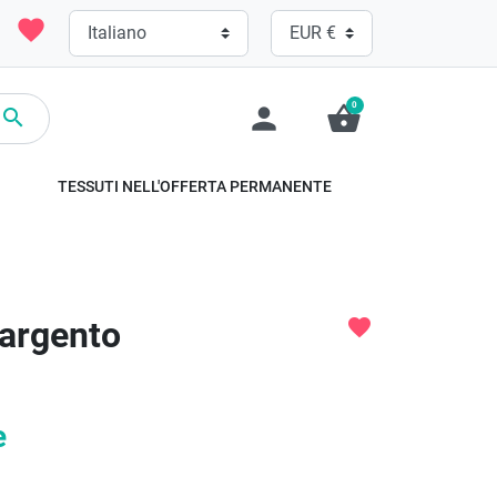
favorite
0
person
shopping_basket

TESSUTI NELL'OFFERTA PERMANENTE
 argento
favorite
e