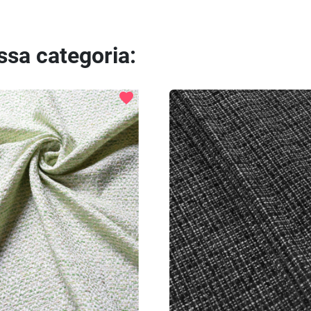
essa categoria:
favorite