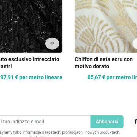
visibility
to esclusivo intrecciato
Chiffon di seta ecru con
astri
motivo dorato
97,91 €
per metro lineare
85,67 €
per metro li
F
yłamy tylko informacje o rabatach, promocjach i nowych produktach.