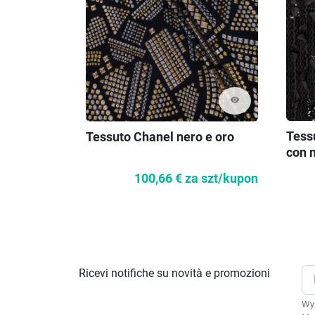
visibility
Tessu
Tessuto Chanel nero e oro
con n
100,66 €
za szt/kupon
Ricevi notifiche su novità e promozioni
Wys