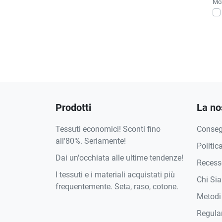
Moż
Prodotti
La no
Tessuti economici! Sconti fino
Conse
all'80%. Seriamente!
Politic
Dai un'occhiata alle ultime tendenze!
Recesso
I tessuti e i materiali acquistati più
Chi Si
frequentemente. Seta, raso, cotone.
Metodi
Regula