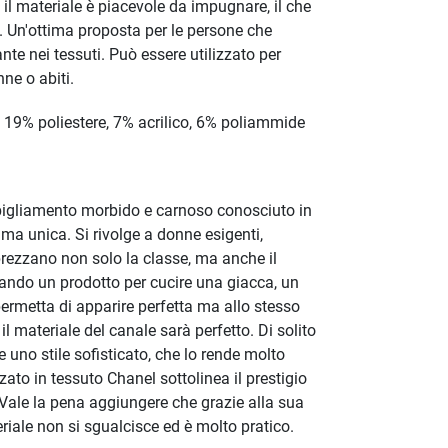
, il materiale è piacevole da impugnare, il che
. Un'ottima proposta per le persone che
te nei tessuti. Può essere utilizzato per
ne o abiti.
19% poliestere, 7% acrilico, 6% poliammide
bigliamento morbido e carnoso conosciuto in
ama unica. Si rivolge a donne esigenti,
rezzano non solo la classe, ma anche il
ando un prodotto per cucire una giacca, un
permetta di apparire perfetta ma allo stesso
 il materiale del canale sarà perfetto. Di solito
 e uno stile sofisticato, che lo rende molto
ato in tessuto Chanel sottolinea il prestigio
e. Vale la pena aggiungere che grazie alla sua
riale non si sgualcisce ed è molto pratico.