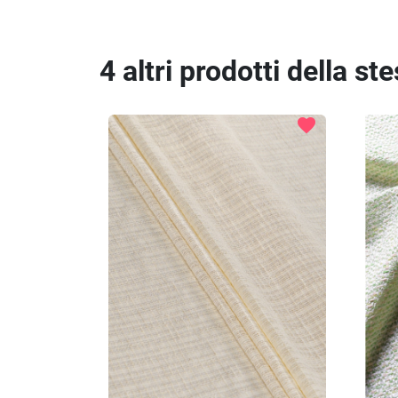
4 altri prodotti della st
favorite