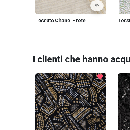
visibility
Tessuto Chanel - rete
Tess
I clienti che hanno ac
favorite