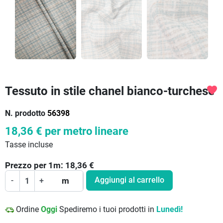
Tessuto in stile chanel bianco-turchese
favorite
N. prodotto
56398
18,36 €
per metro lineare
Tasse incluse
Prezzo per
1
m:
18,36
€
Aggiungi al carrello
-
+
m
Ordine
Oggi
Spediremo i tuoi prodotti in
Lunedì!