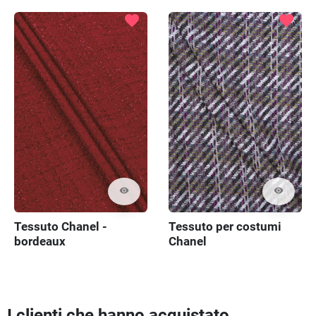
favorite
favorite
visibility
visibility
Tessuto Chanel -
Tessuto per costumi
bordeaux
Chanel
I clienti che hanno acquistato