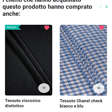
questo prodotto hanno comprato
keyboard_arrow_left
keyboard_arrow_right
Preced
Pr
anche:
favorite
favorite
Nuovo
visibility
visibility
Tessuto viscosico
Tessuto Chanel check
distintivo
bianco e blu