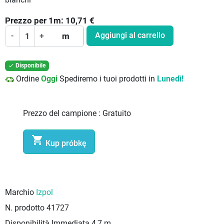
Prezzo per
1
m:
10,71
€
Aggiungi al carrello
-
+
m
Disponibile

Ordine
Oggi
Spediremo i tuoi prodotti in
Lunedì!
Prezzo del campione :
Gratuito

Kup próbkę
Marchio
Izpol
N. prodotto
41727
Disponibilità Immediata
4,7 m