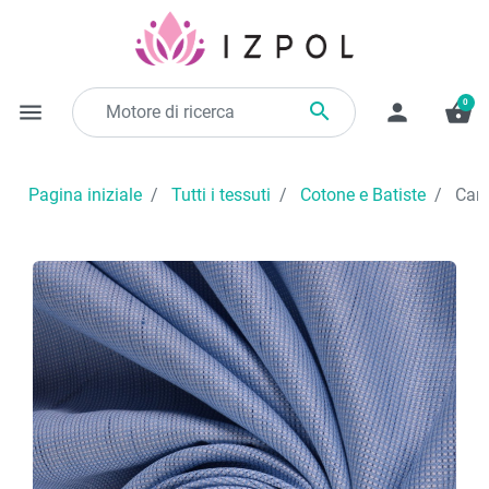
0

menu
person
shopping_basket
Pagina iniziale
Tutti i tessuti
Cotone e Batiste
Cami