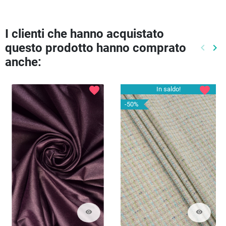
I clienti che hanno acquistato
questo prodotto hanno comprato
keyboard_arrow_left
keyboard_arrow_right
Preced
Pr
anche:
favorite
favorite
In saldo!
-50%
visibility
visibility