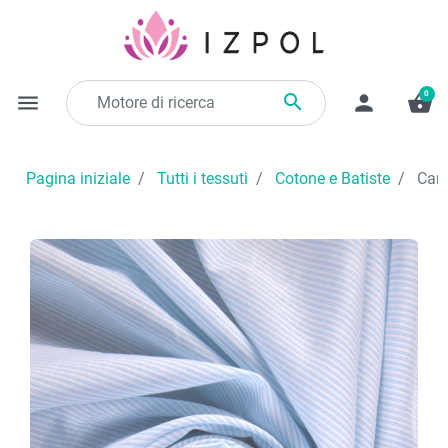
0

menu
person
shopping_basket
Pagina iniziale
Tutti i tessuti
Cotone e Batiste
Cami