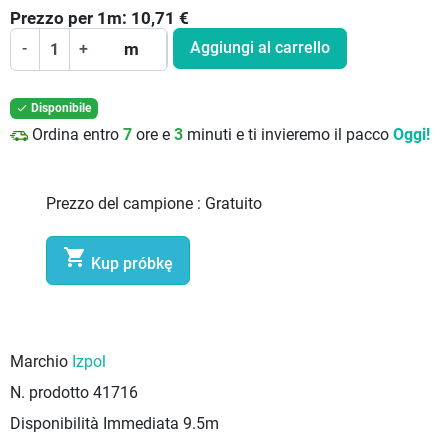
Prezzo per
1
m:
10,71
€
Aggiungi al carrello
-
+
m
Disponibile

Ordina entro
7
ore e
3
minuti e ti invieremo il pacco
Oggi!
Prezzo del campione :
Gratuito

Kup próbkę
Marchio
Izpol
N. prodotto
41716
Disponibilità Immediata
9.5m