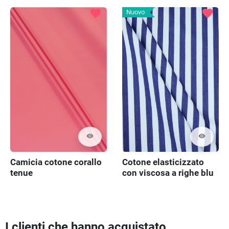
favorite
favorite
Nuovo
visibility
visibility
Cotone elasticizzato
Camicia cotone corallo
con viscosa a righe blu
tenue
I clienti che hanno acquistato