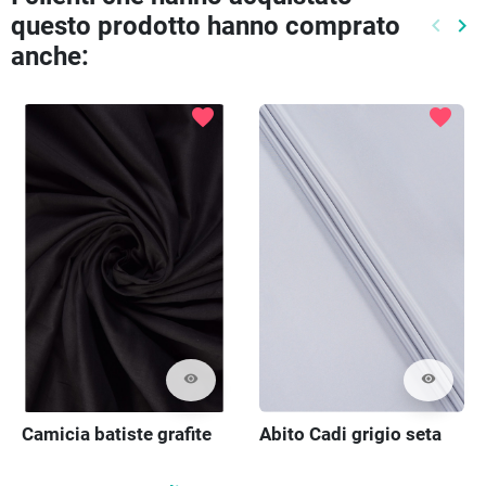
questo prodotto hanno comprato
keyboard_arrow_left
keyboard_arrow_right
Preced
Pr
anche:
favorite
favorite
visibility
visibility
Camicia batiste grafite
Abito Cadi grigio seta