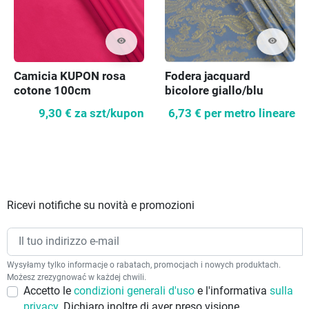
visibility
visibility
Camicia KUPON rosa
Fodera jacquard
cotone 100cm
bicolore giallo/blu
9,30 €
za szt/kupon
6,73 €
per metro lineare
Ricevi notifiche su novità e promozioni
Wysyłamy tylko informacje o rabatach, promocjach i nowych produktach.
Możesz zrezygnować w każdej chwili.
Accetto le
condizioni generali d'uso
e l'informativa
sulla
privacy
. Dichiaro inoltre di aver preso visione