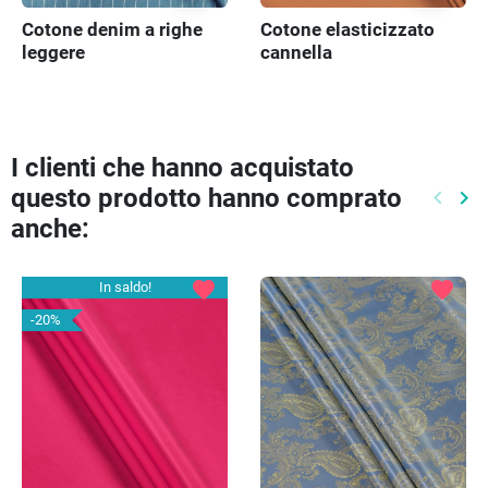
Cotone denim a righe
Cotone elasticizzato
leggere
cannella
I clienti che hanno acquistato
questo prodotto hanno comprato
keyboard_arrow_left
keyboard_arrow_right
Preced
Pr
anche:
favorite
favorite
In saldo!
-20%