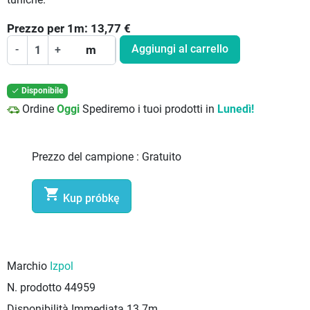
Prezzo per
1
m:
13,77
€
Aggiungi al carrello
-
+
m
Disponibile

Ordine
Oggi
Spediremo i tuoi prodotti in
Lunedì!
Prezzo del campione :
Gratuito

Kup próbkę
Marchio
Izpol
N. prodotto
44959
Disponibilità Immediata
13.7m