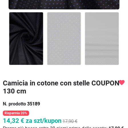
Camicia in cotone con stelle COUPON
favorite
130 cm
N. prodotto
35189
Risparmia 20%
14,32 €
za szt/kupon
17,90 €