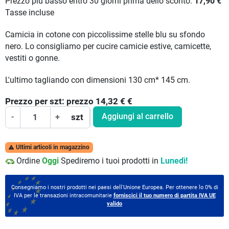
Prezzo più basso entro 30 giorni prima dello sconto:
17,90 €
Tasse incluse
Camicia in cotone con piccolissime stelle blu su sfondo
nero. Lo consigliamo per cucire camicie estive, camicette,
vestiti o gonne.
L'ultimo tagliando con dimensioni 130 cm* 145 cm.
Prezzo per
szt:
prezzo 14,32 €
€
Aggiungi al carrello
-
+
szt
Ultimi articoli in magazzino

Ordine
Oggi
Spediremo i tuoi prodotti in
Lunedì!
Consegniamo i nostri prodotti nei paesi dell'Unione Europea. Per ottenere lo 0% di
IVA per le transazioni intracomunitarie
forniscici il tuo numero di partita IVA UE
valido