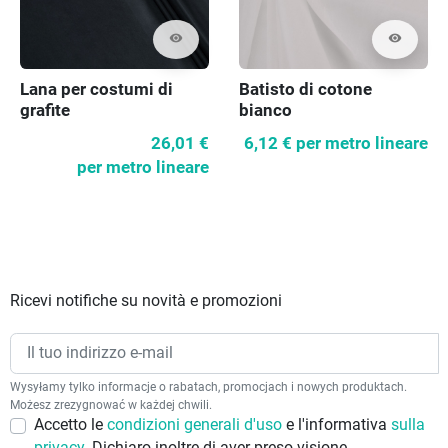
visibility
visibility
Lana per costumi di
Batisto di cotone
grafite
bianco
26,01 €
6,12 €
per metro lineare
per metro lineare
Ricevi notifiche su novità e promozioni
Wysyłamy tylko informacje o rabatach, promocjach i nowych produktach.
Możesz zrezygnować w każdej chwili.
Accetto le
condizioni generali d'uso
e l'informativa
sulla