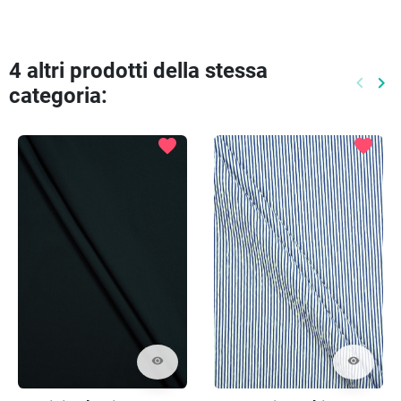
4 altri prodotti della stessa
keyboard_arrow_left
keyboard_arrow_right
categoria:
Preced
Pr
favorite
favorite
visibility
visibility