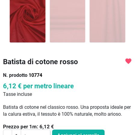
Batista di cotone rosso
favorite
N. prodotto
10774
6,12 €
per metro lineare
Tasse incluse
Batista di cotone nel classico rosso. Una proposta ideale per
la calura estiva, il tessuto è 100% naturale, molto arioso.
Prezzo per
1
m:
6,12
€