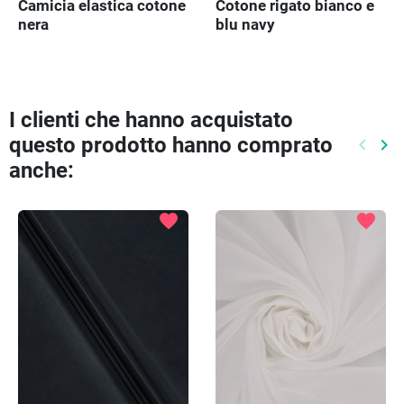
Cotone rigato bianco e
Camicia elastica cotone
blu navy
nera
I clienti che hanno acquistato
questo prodotto hanno comprato
keyboard_arrow_left
keyboard_arrow_right
Preced
Pr
anche:
favorite
favorite