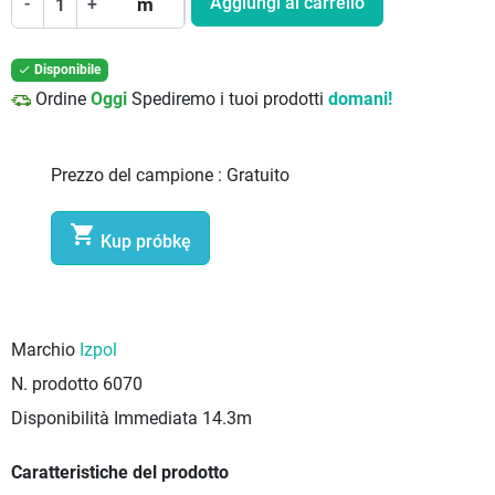
Aggiungi al carrello
-
+
m
Disponibile

Ordine
Oggi
Spediremo i tuoi prodotti
domani!
Prezzo del campione :
Gratuito

Kup próbkę
Marchio
Izpol
N. prodotto
6070
Disponibilità Immediata
14.3m
Caratteristiche del prodotto