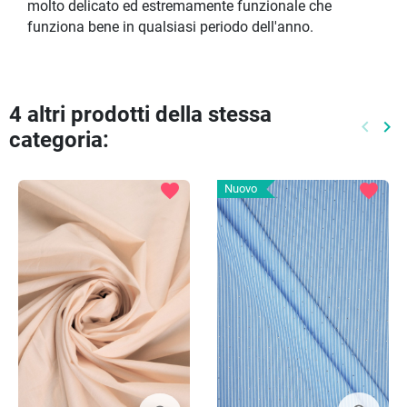
molto delicato ed estremamente funzionale che
funziona bene in qualsiasi periodo dell'anno.
4 altri prodotti della stessa
keyboard_arrow_left
keyboard_arrow_right
categoria:
Preced
Pr
favorite
favorite
Nuovo