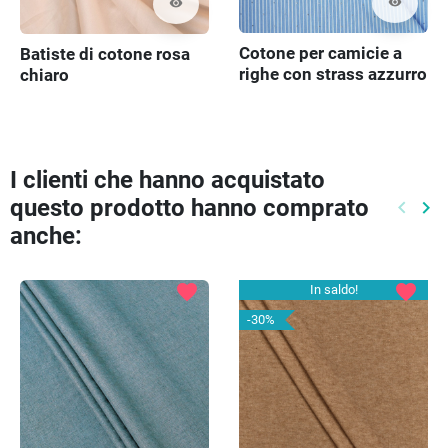
visibility
visibility
Cotone per camicie a
Batiste di cotone rosa
righe con strass azzurro
chiaro
KUPON 110 cm
I clienti che hanno acquistato
questo prodotto hanno comprato
keyboard_arrow_left
keyboard_arrow_right
Preced
Pr
anche:
favorite
favorite
In saldo!
-30%