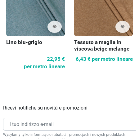
visibility
visibility
Lino blu-grigio
Tessuto a maglia in
viscosa beige melange
22,95 €
6,43 €
per metro lineare
per metro lineare
Ricevi notifiche su novità e promozioni
Wysyłamy tylko informacje o rabatach, promocjach i nowych produktach.