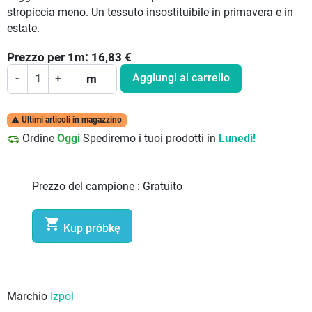
stropiccia meno. Un tessuto insostituibile in primavera e in
estate.
Prezzo per
1
m:
16,83
€
Aggiungi al carrello
-
+
m
Ultimi articoli in magazzino

Ordine
Oggi
Spediremo i tuoi prodotti in
Lunedì!
Prezzo del campione :
Gratuito

Kup próbkę
Marchio
Izpol