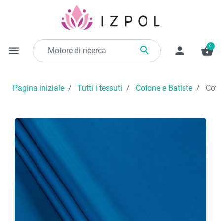
0

menu
person
shopping_basket
Pagina iniziale
Tutti i tessuti
Cotone e Batiste
Coto