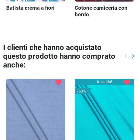
Batista crema a fiori
Cotone camiceria con
bordo
I clienti che hanno acquistato
questo prodotto hanno comprato
keyboard_arrow_left
keyboard_arrow_right
Preced
Pr
anche:
favorite
favorite
In saldo!
-50%