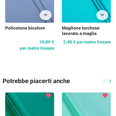
visibility
visibility
Policotone bicolore
Maglione turchese
lavorato a maglia
19,89 €
2,48 €
per metro lineare
per metro lineare
Potrebbe piacerti anche
keyboard_arrow_left
keyboard_arrow_right
Preced
Pr
favorite
favorite