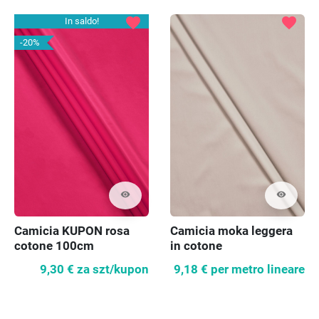
favorite
favorite
In saldo!
-20%
visibility
visibility
Camicia KUPON rosa
Camicia moka leggera
cotone 100cm
in cotone
9,30 €
za szt/kupon
9,18 €
per metro lineare