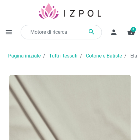
0

menu
person
shopping_basket
Pagina iniziale
Tutti i tessuti
Cotone e Batiste
Elas