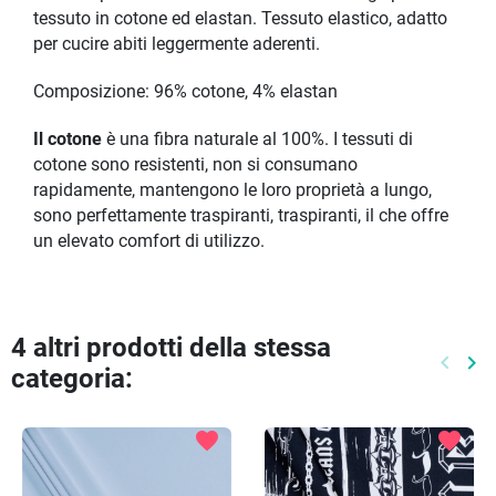
tessuto in cotone ed elastan. Tessuto elastico, adatto
per cucire abiti leggermente aderenti.
Composizione: 96% cotone, 4% elastan
Il cotone
è una fibra naturale al 100%. I tessuti di
cotone sono resistenti, non si consumano
rapidamente, mantengono le loro proprietà a lungo,
sono perfettamente traspiranti, traspiranti, il che offre
un elevato comfort di utilizzo.
4 altri prodotti della stessa
keyboard_arrow_left
keyboard_arrow_right
categoria:
Preced
Pr
favorite
favorite