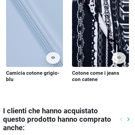
visibility
visibility
Camicia cotone grigio-
Cotone come i jeans
blu
con catene
I clienti che hanno acquistato
questo prodotto hanno comprato
keyboard_arrow_left
keyboard_arrow_right
Preced
Pr
anche: