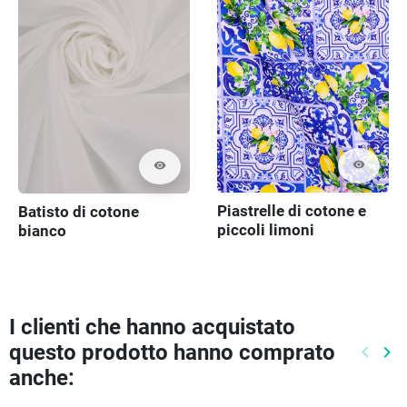
visibility
visibility
Piastrelle di cotone e
Batisto di cotone
piccoli limoni
bianco
I clienti che hanno acquistato
questo prodotto hanno comprato
keyboard_arrow_left
keyboard_arrow_right
Preced
Pr
anche: