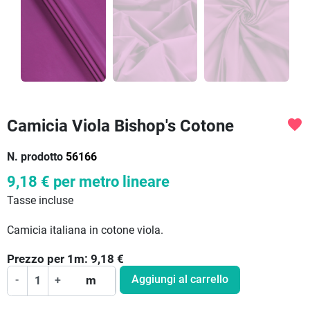
Camicia Viola Bishop's Cotone
favorite
N. prodotto
56166
9,18 €
per metro lineare
Tasse incluse
Camicia italiana in cotone viola.
Prezzo per
1
m:
9,18
€
Aggiungi al carrello
-
+
m