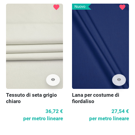
favorite
favorite
Nuovo
visibility
visibility
Tessuto di seta grigio
Lana per costume di
chiaro
fiordaliso
36,72 €
27,54 €
per metro lineare
per metro lineare