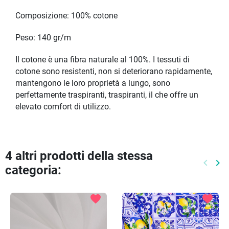
Composizione: 100% cotone
Peso: 140 gr/m
Il cotone è una fibra naturale al 100%. I tessuti di
cotone sono resistenti, non si deteriorano rapidamente,
mantengono le loro proprietà a lungo, sono
perfettamente traspiranti, traspiranti, il che offre un
elevato comfort di utilizzo.
4 altri prodotti della stessa
keyboard_arrow_left
keyboard_arrow_right
categoria:
Preced
Pr
favorite
favorite