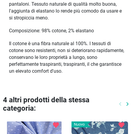
pantaloni. Tessuto naturale di qualità molto buona,
l'aggiunta di elastano lo rende più comodo da usare e
si stropiccia meno.
Composizione: 98% cotone, 2% elastano
Il cotone è una fibra naturale al 100%. I tessuti di
cotone sono resistenti, non si deteriorano rapidamente,
conservano le loro proprietà a lungo, sono
perfettamente traspiranti, traspiranti, il che garantisce
un elevato comfort d'uso.
4 altri prodotti della stessa
keyboard_arrow_left
keyboard_arrow_right
categoria:
Preced
Pr
favorite
favorite
Nuovo