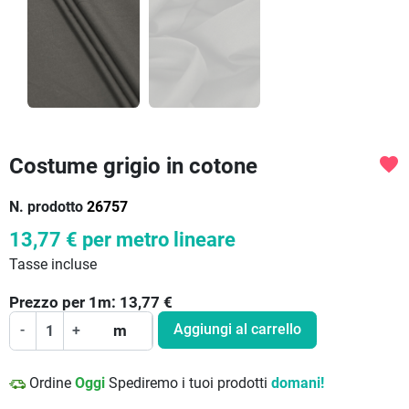
Costume grigio in cotone
favorite
N. prodotto
26757
13,77 €
per metro lineare
Tasse incluse
Prezzo per
1
m:
13,77
€
Aggiungi al carrello
-
+
m
Ordine
Oggi
Spediremo i tuoi prodotti
domani!