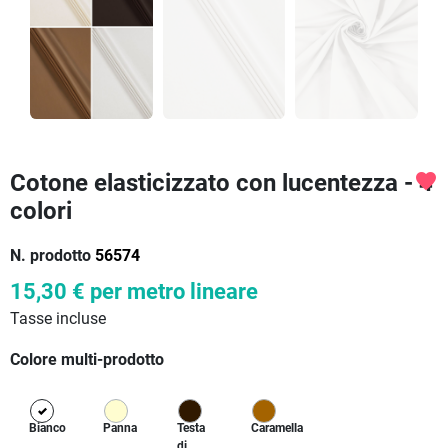
Cotone elasticizzato con lucentezza - 4
favorite
colori
N. prodotto
56574
15,30 €
per metro lineare
Tasse incluse
Colore multi-prodotto
Bianco
Panna
Testa
Caramella
di