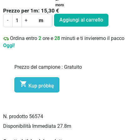
moro
Prezzo per
1
m:
15,30
€
Aggiungi al carrello
-
+
m
Ordina entro
2
ore e
28
minuti e ti invieremo il pacco
Oggi!
Prezzo del campione :
Gratuito

Kup próbkę
N. prodotto
56574
Disponibilità Immediata
27.8m