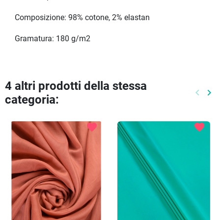
Composizione: 98% cotone, 2% elastan
Gramatura: 180 g/m2
4 altri prodotti della stessa
keyboard_arrow_left
keyboard_arrow_right
categoria:
Preced
Pr
favorite
favorite