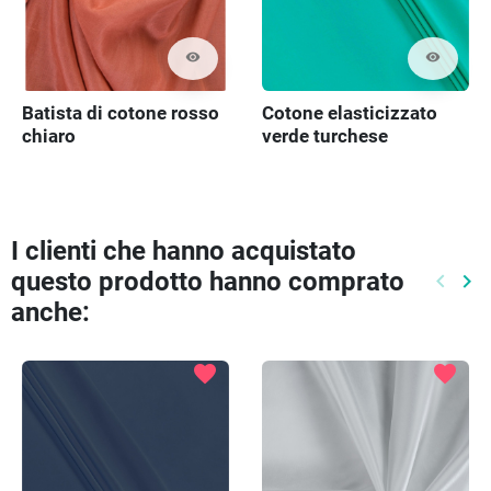
visibility
visibility
Batista di cotone rosso
Cotone elasticizzato
chiaro
verde turchese
I clienti che hanno acquistato
questo prodotto hanno comprato
keyboard_arrow_left
keyboard_arrow_right
Preced
Pr
anche:
favorite
favorite