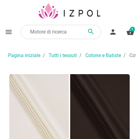
0

menu
person
shopping_basket
Pagina iniziale
Tutti i tessuti
Cotone e Batiste
Coton