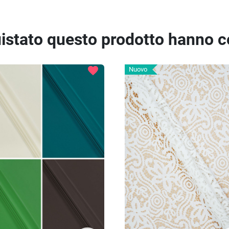
quistato questo prodotto hanno 
favorite
Nuovo