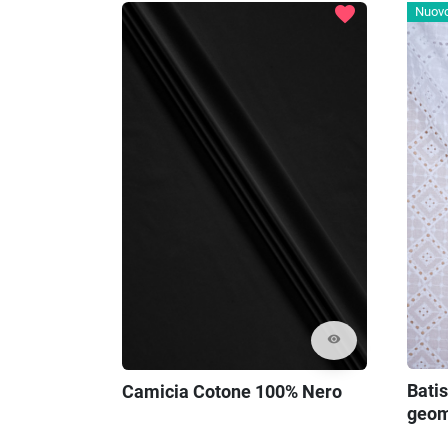
favorite
Nuov
visibility
Bati
Camicia Cotone 100% Nero
geom