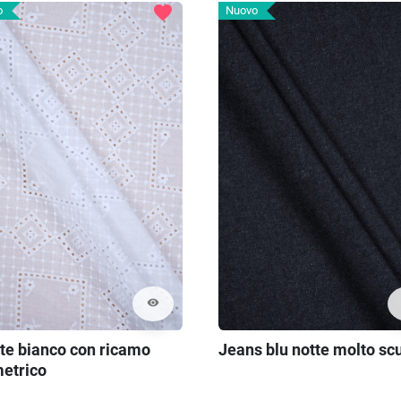
favorite
o
Nuovo
visibility
ste bianco con ricamo
Jeans blu notte molto sc
etrico