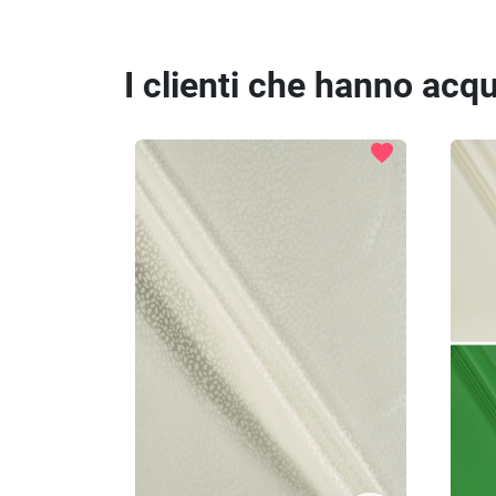
I clienti che hanno ac
favorite