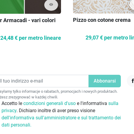
visibility
Pizzo con cotone crema
 Armacadi - vari colori
29,07 €
per metro li
24,48 €
per metro lineare
F
yłamy tylko informacje o rabatach, promocjach i nowych produktach.
esz zrezygnować w każdej chwili.
Accetto le
condizioni generali d'uso
e l'informativa
sulla
privacy
. Dichiaro inoltre di aver preso visione
dell'informativa sull'amministratore e sul trattamento dei
dati personali.