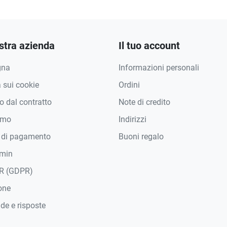
stra azienda
Il tuo account
gna
Informazioni personali
a sui cookie
Ordini
 dal contratto
Note di credito
amo
Indirizzi
 di pagamento
Buoni regalo
min
R (GDPR)
one
e e risposte