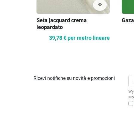
visibility
Seta jacquard crema
Gazar
leopardato
39,78 €
per metro lineare
Ricevi notifiche su novità e promozioni
Wys
Moż