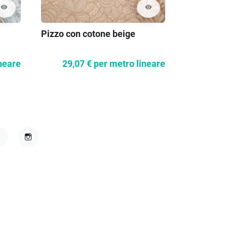
visibility
visibility
Pizzo con cotone beige
neare
29,07 €
per metro lineare
acebook
Instagram