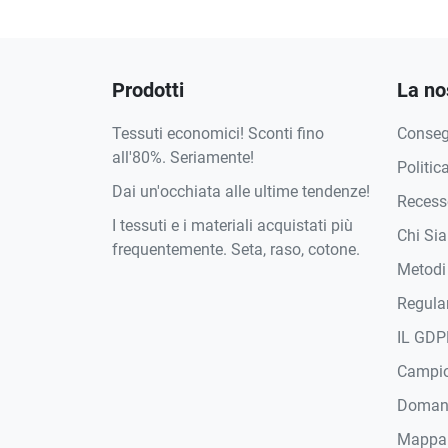
Prodotti
La no
Tessuti economici! Sconti fino
Conse
all'80%. Seriamente!
Politic
Dai un'occhiata alle ultime tendenze!
Recesso
I tessuti e i materiali acquistati più
Chi Si
frequentemente. Seta, raso, cotone.
Metodi
Regula
IL GDP
Campi
Domand
Mappa