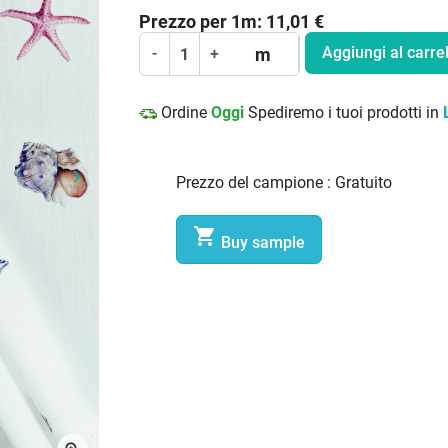
Prezzo per
1
m:
11,01
€
Aggiungi al carrel
m
-
+
Ordine
Oggi
Spediremo i tuoi prodotti in
keyboard_arrow_right
Prezzo del campione :
Gratuito
Prossimo

Buy sample