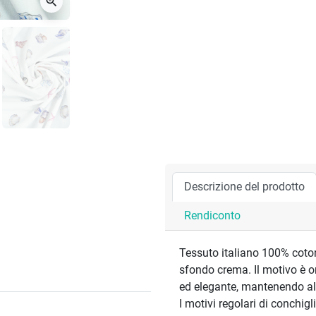
zoom_in
Descrizione del prodotto
Rendiconto
Tessuto italiano 100% coton
sfondo crema. Il motivo è o
ed elegante, mantenendo a
I motivi regolari di conchigl