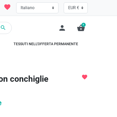
favorite
0
person
shopping_basket

TESSUTI NELL'OFFERTA PERMANENTE
on conchiglie
favorite
e