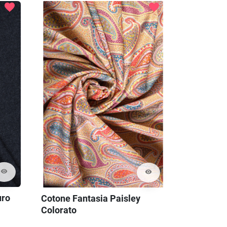
favorite
favorite
visibility
visibility
uro
Cotone Fantasia Paisley
Colorato