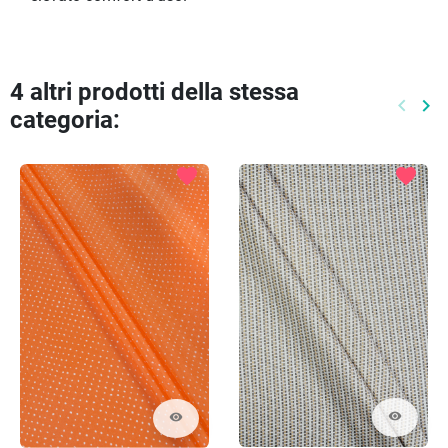
4 altri prodotti della stessa
keyboard_arrow_left
keyboard_arrow_right
categoria:
Preced
Pr
favorite
favorite
visibility
visibility