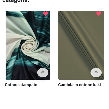
categoria:
favorite
favorite
visibility
visibility
Cotone stampato
Camicia in cotone kaki