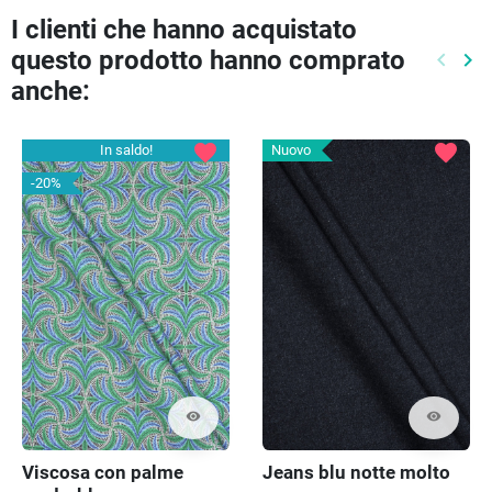
I clienti che hanno acquistato
questo prodotto hanno comprato
keyboard_arrow_left
keyboard_arrow_right
Preced
Pr
anche:
favorite
favorite
In saldo!
Nuovo
-20%
visibility
visibility
Jeans blu notte molto
Viscosa con palme