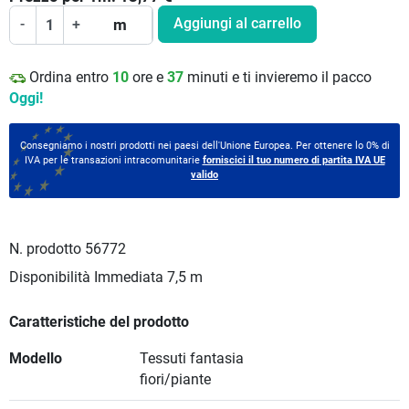
Aggiungi al carrello
-
+
m
Ordina entro
10
ore e
37
minuti e ti invieremo il pacco
Oggi!
Consegniamo i nostri prodotti nei paesi dell'Unione Europea. Per ottenere lo 0% di
IVA per le transazioni intracomunitarie
forniscici il tuo numero di partita IVA UE
valido
N. prodotto
56772
Disponibilità Immediata
7,5 m
Caratteristiche del prodotto
Modello
Tessuti fantasia
fiori/piante