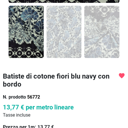
Batiste di cotone fiori blu navy con
favorite
bordo
N. prodotto
56772
13,77 €
per metro lineare
Tasse incluse
Prezzo per
1
m:
13,77
€