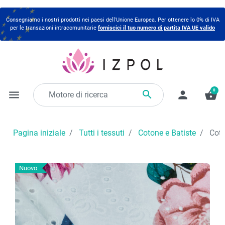
Consegniamo i nostri prodotti nei paesi dell'Unione Europea. Per ottenere lo 0% di IVA
per le transazioni intracomunitarie
forniscici il tuo numero di partita IVA UE valido
0

menu
person
shopping_basket
Pagina iniziale
Tutti i tessuti
Cotone e Batiste
Coton
Nuovo