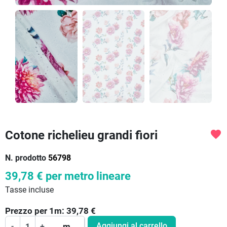
Cotone richelieu grandi fiori
favorite
N. prodotto
56798
39,78 €
per metro lineare
Tasse incluse
Prezzo per
1
m:
39,78
€
Aggiungi al carrello
-
+
m