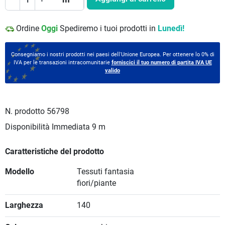
Ordine
Oggi
Spediremo i tuoi prodotti in
Lunedì!
Consegniamo i nostri prodotti nei paesi dell'Unione Europea. Per ottenere lo 0% di
IVA per le transazioni intracomunitarie
forniscici il tuo numero di partita IVA UE
valido
N. prodotto
56798
Disponibilità Immediata
9 m
Caratteristiche del prodotto
Modello
Tessuti fantasia
fiori/piante
Larghezza
140