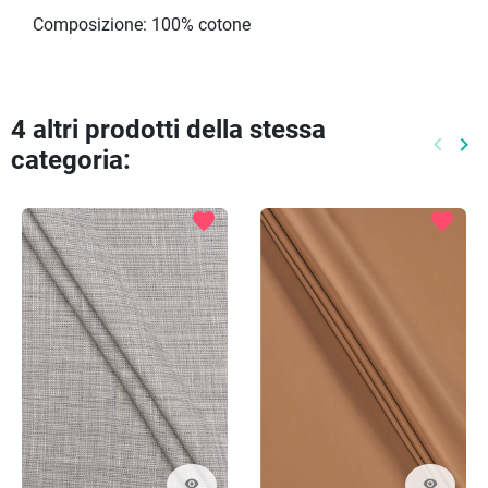
Composizione: 100% cotone
4 altri prodotti della stessa
keyboard_arrow_left
keyboard_arrow_right
categoria:
Preced
Pr
favorite
favorite
visibility
visibility